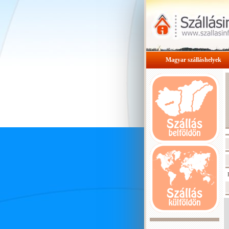
Magyar szálláshelyek