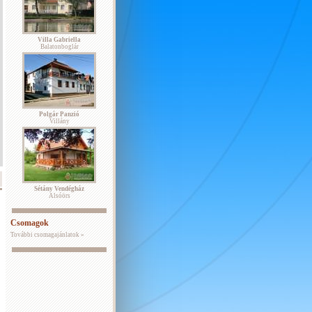
Villa Gabriella
Balatonboglár
Polgár Panzió
Villány
Sétány Vendégház
Alsóörs
Csomagok
További csomagajánlatok »