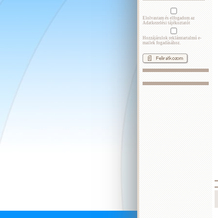
Elolvastam és elfogadom az
Adatkezelési tájékoztatót
Hozzájárulok reklámtartalmú e-
mailek fogadásához.