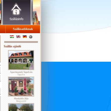
Szállásadóknak
Szállás ajánló
Apartmanok Tapolcán
Tapolca
Muskátlis Ház
Mogyoród