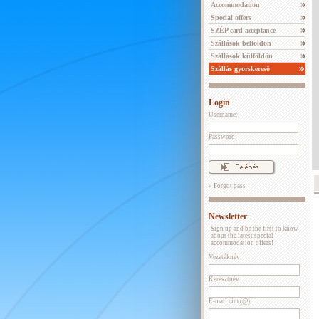
Accommodation
Special offers
SZÉP card acceptance
Szállások belföldön
Szállások külföldön
Szállás gyorskereső
Login
Username:
Password:
» Forgot pass
Newsletter
Sign up and be the first to know
about the latest special
accommodation offers!
Vezetéknév:
Keresztnév:
E-mail cím (@):