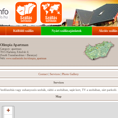
Külföldi szállás
Nyári szállásajánlatok
Akciós szállás
Olimpia Apartman
Category: apartman
7815
Harkány
, Erkel tér 4.
(
South Transdanubian
>
Baranya
)
Web:
www.szallasinfo.hu/olimpia_apartman
Contact
|
Services
|
Photo Gallery
Services
Fürdőszobás vagy zuhanyozós szobák, rádió a szobában, saját kert, TV a szobában, zárt parkoló.
Map
+