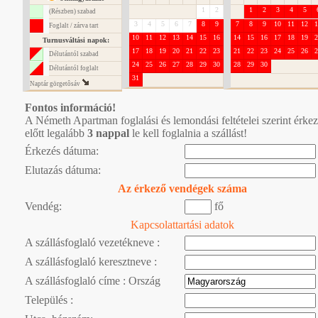
1
2
1
2
3
4
5
(Részben) szabad
3
4
5
6
7
8
9
7
8
9
10
11
12
1
Foglalt / zárva tart
10
11
12
13
14
15
16
14
15
16
17
18
19
2
Turnusváltási napok:
17
18
19
20
21
22
23
21
22
23
24
25
26
2
Délutántól szabad
24
25
26
27
28
29
30
28
29
30
Délutántól foglalt
31
Naptár görgetôsáv
Fontos információ!
A Németh Apartman foglalási és lemondási feltételei szerint érke
előtt legalább
3 nappal
le kell foglalnia a szállást!
Érkezés dátuma:
Elutazás dátuma:
Az érkező vendégek száma
Vendég:
fő
Kapcsolattartási adatok
A szállásfoglaló vezetékneve :
A szállásfoglaló keresztneve :
A szállásfoglaló címe : Ország
Település :