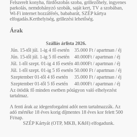
Felszerelt konyha, fürdőszobás szoba, grillezőhely, ingyenes
parkolás, nemdohányzó szobák, saját kert, TV a szobában,
Wi-Fi internet hozzáférés, bababarát, SZÉP kártya
elfogadás.Kerthelyiség, grillezési lehetőség.
Árak
Szállás árlista 2026.
Jún. 15-től júl. 1-ig 4 fő esetén
35.000 Ft / apartman / éj
Jún. 15-től júl. 1-ig 5 fő esetén
40.000Ft / apartman / éj
Júl. 1-től szept. 01-ig 4 fő esetén
40.000Ft / apartman / éj
Júl. 1-től szept. 01-ig 5 fő esetén
50.000 Ft / apartman / éj
Szeptember 01-től 4 fő esetén
35.000 Ft / apartman / éj
Szeptember 01-től 5 fő esetén
40.000Ft / apartman / éj
Az ötödik fő minden esetben pótágyon való elhelyezést
tartalmaz.
A fenti árak az idegenforgalmi adót nem tartalmazzák. Az
adó mértéke 18 éves korig díjmentes 18 éves kor felett 500
Ft/nap.
SZÉP Kártyát (OTP, MKB, K&H) elfogadunk.