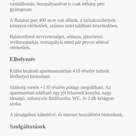
vasútállomás, buszpályaudvar is csak néhány perc
gyalogosan.
A Balaton part 400 m-re van tőlünk, a szórakozóhelyek
könnyen elérhetőek, számos üzlet található közelünkben.
Balatonfüred nevezetességei, sétánya, játszóterei,
wellnessparkja, teniszpályái mind pár perces sétával
elérhetőek.
Elhelyezés
Külön bejáratú apartmanunkban 4 fő részére tudunk
férőhelyet biztosítani.
Szükség esetén +1 fő részére pótágy megoldható. Az
apartmanban található egy jól felszerelt konyha, nagy
társalgó, zuhanyzós fürdőszoba, WC, és 2 db kétágyas
szoba.
A társalgóban kábeltévé, és internet hozzáférést biztosítunk.
Szolgáltatások