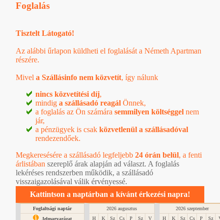
Foglalás
Tisztelt Látogató!
Az alábbi űrlapon küldheti el foglalását a Németh Apartman
részére.
Mivel
a Szállásinfo nem közvetít
, így nálunk
nincs közvetítési díj
,
mindig
a szállásadó reagál
Önnek,
a foglalás az Ön számára
semmilyen költséggel
nem
jár,
a pénzügyek is csak
közvetlenül a szállásadóval
rendezendőek.
Megkeresésére a szállásadó legfeljebb
24 órán belül
, a
fenti
árlistában
szereplő árak alapján ad választ. A foglalás
lekéréses rendszerben működik, a szállásadó
visszaigazolásával válik érvényessé.
Kattintson a naptárban a kívánt érkezési napra!
Foglaltsági naptár
2026 augusztus
2026 szeptember
H
K
Sz
Cs
P
Sz
V
H
K
Sz
Cs
P
Sz
Jelmagyarázat