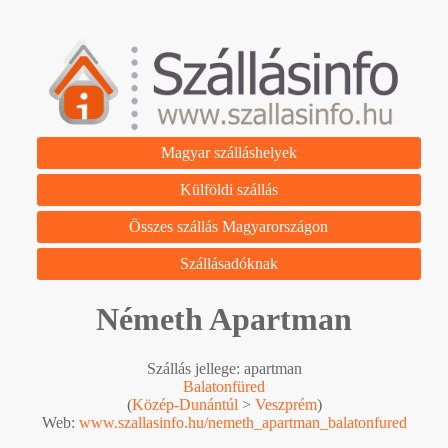
Magyar szálláshelyek
Külföldi szállás
Összes szállás Magyarországon
Szállásadóknak
Németh Apartman
Szállás jellege: apartman
Balatonfüred
(
Közép-Dunántúl
>
Veszprém
)
Web:
www.szallasinfo.hu/nemeth_apartman_balatonfured