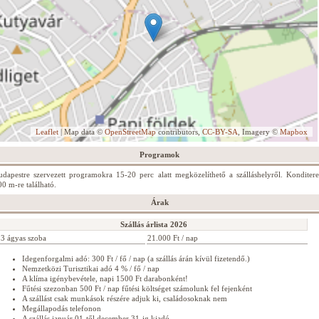
Leaflet
| Map data ©
OpenStreetMap
contributors,
CC-BY-SA
, Imagery ©
Mapbox
Programok
udapestre szervezett programokra 15-20 perc alatt megközelíthető a szálláshelyről. Konditer
00 m-re található.
Árak
Szállás árlista 2026
3 ágyas szoba
21.000 Ft / nap
Idegenforgalmi adó: 300 Ft / fő / nap (a szállás árán kívül fizetendő.)
Nemzetközi Turisztikai adó 4 % / fő / nap
A klíma igénybevétele, napi 1500 Ft darabonként!
Fűtési szezonban 500 Ft / nap fűtési költséget számolunk fel fejenként
A szállást csak munkások részére adjuk ki, családosoknak nem
Megállapodás telefonon
A szállás január 01-től december 31-ig kiadó