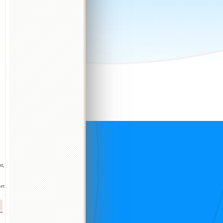
t,
et