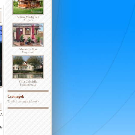
Sétány Vendégház
Alsóörs
Muskátlis Ház
Mogyoród
Villa Gabriella
Balatonboglár
Csomagok
További csomagajánlatok »
 A
ly