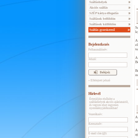
Szálláshelyek
Akciós szállás
SZÉP kártya elfogadás
Szállások belföldön
Szállások külföldön
S
Szállás gyorskereső
l
A
Bejelentkezés
e
t
Felhasználónév:
A
Jelszó:
B
B
m
» Elfelejtett jelszó
Hírlevél
Értesüljön elsőként a
szálláshelyek akciós ajánlatairól,
és vegyen részt ingyenes
nyereményjátékunkban!
Vezetéknév:
A
s
Keresztnév:
A
E-mail cím (@):
a