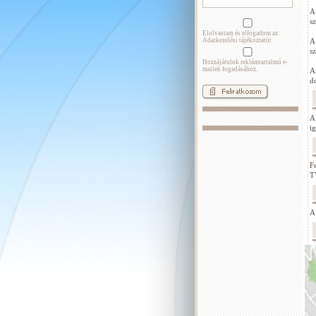
A
s
Elolvastam és elfogadom az
Adatkezelési tájékoztatót
A
s
Hozzájárulok reklámtartalmú e-
mailek fogadásához.
A
d
A
ig
F
T
A