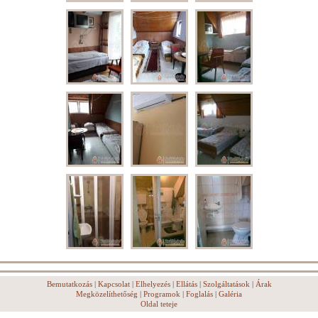
Bemutatkozás
|
Kapcsolat
|
Elhelyezés
|
Ellátás
|
Szolgáltatások
|
Árak
Megközelíthetőség
|
Programok
|
Foglalás
|
Galéria
Oldal teteje