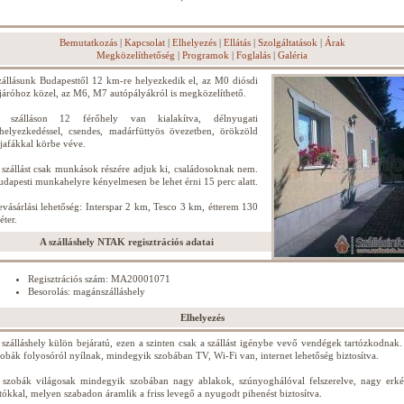
Bemutatkozás
|
Kapcsolat
|
Elhelyezés
|
Ellátás
|
Szolgáltatások
|
Árak
Megközelíthetőség
|
Programok
|
Foglalás
|
Galéria
zállásunk Budapesttől 12 km-re helyezkedik el, az M0 diósdi
ejáróhoz közel, az M6, M7 autópályákról is megközelíthető.
 szálláson 12 férőhely van kialakítva, délnyugati
lhelyezkedéssel, csendes, madárfüttyös övezetben, örökzöld
ujafákkal körbe véve.
 szállást csak munkások részére adjuk ki, családosoknak nem.
udapesti munkahelyre kényelmesen be lehet érni 15 perc alatt.
evásárlási lehetőség: Interspar 2 km, Tesco 3 km, étterem 130
éter.
A szálláshely NTAK regisztrációs adatai
Regisztrációs szám: MA20001071
Besorolás: magánszálláshely
Elhelyezés
 szálláshely külön bejáratú, ezen a szinten csak a szállást igénybe vevő vendégek tartózkodnak.
zobák folyosóról nyílnak, mindegyik szobában TV, Wi-Fi van, internet lehetőség biztosítva.
 szobák világosak mindegyik szobában nagy ablakok, szúnyoghálóval felszerelve, nagy erké
jtókkal, melyen szabadon áramlik a friss levegő a nyugodt pihenést biztosítva.