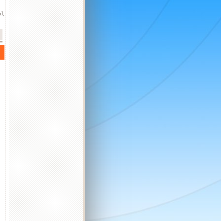
l,
2026 október
2026 november
2026 december
K
Sz
Cs
P
Sz
V
H
K
Sz
Cs
P
Sz
V
H
K
Sz
Cs
P
Sz
V
H
K
1
2
3
4
1
1
2
3
4
5
6
6
7
8
9
10
11
2
3
4
5
6
7
8
7
8
9
10
11
12
13
4
5
13
14
15
16
17
18
9
10
11
12
13
14
15
14
15
16
17
18
19
20
11
12
20
21
22
23
24
25
16
17
18
19
20
21
22
21
22
23
24
25
26
27
18
19
27
28
29
30
31
23
24
25
26
27
28
29
28
29
30
31
25
26
30