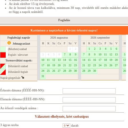
Az árak október 15-ig érvényesek.
Az ár hosszú távra van kalkulálva, minimum 30 nap, rövidebb idő esetén másként alaku
ez függ a napok számától.
Foglalás
Kattintson a naptárban a kívánt érkezési napra!
Foglaltsági naptár
2026 augusztus
2026 szeptember
H
K
Sz
Cs
P
Sz
V
H
K
Sz
Cs
P
Sz
V
H
Jelmagyarázat
1
2
1
2
3
4
5
6
(Részben) szabad
3
4
5
6
7
8
9
7
8
9
10
11
12
13
5
Foglalt / zárva tart
10
11
12
13
14
15
16
14
15
16
17
18
19
20
12
Turnusváltási napok:
17
18
19
20
21
22
23
21
22
23
24
25
26
27
19
Délutántól szabad
24
25
26
27
28
29
30
28
29
30
26
Délutántól foglalt
31
Naptár görgetôsáv
Érkezés dátuma (ÉÉÉÉ-HH-NN):
Elutazás dátuma (ÉÉÉÉ-HH-NN):
Az érkező vendégek száma :
Választott elhelyezés, kért szobatípus
3 ágyas szoba
darab