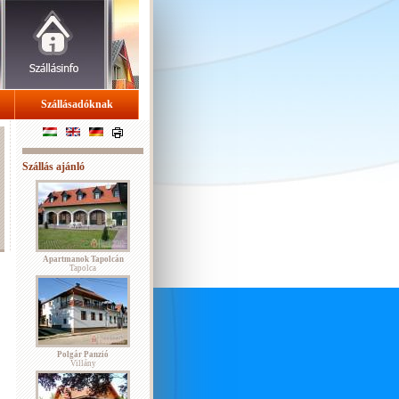
Szállásadóknak
Szállás ajánló
Apartmanok Tapolcán
Tapolca
Polgár Panzió
Villány