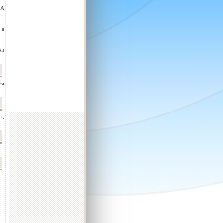
 A
 a
lt
si
t,