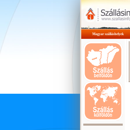
Magyar szálláshelyek