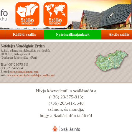
Külföldi szállás
Nyári szállásajánlatok
Akciós szállás
Nefelejcs Vendégház Érden
Szállás jellege: munkásszállás, vendégház
2030
Érd
, Nefelejcs u. 3.
(
Budapest és környéke
>
Pest
)
Tel.: (+36) 23/375-913;
(+36) 20/541-5548
E-mail:
toth.hilda2@gmail.com
Web:
www.szallasinfo.hu/nefelejcs_szallo_erd
Hívja közvetlenül a szállásadót a
(+36) 23/375-913;
(+36) 20/541-5548
számon, és mondja,
hogy a Szállásinfón talált rá!