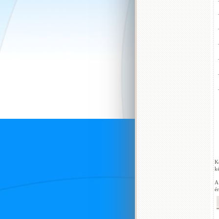
K
k
A
é