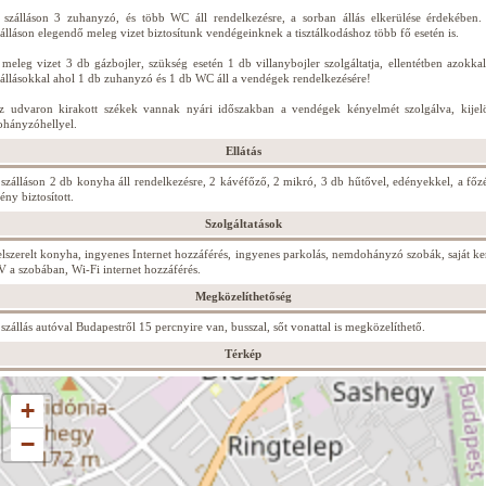
 szálláson 3 zuhanyzó, és több WC áll rendelkezésre, a sorban állás elkerülése érdekében.
zálláson elegendő meleg vizet biztosítunk vendégeinknek a tisztálkodáshoz több fő esetén is.
 meleg vizet 3 db gázbojler, szükség esetén 1 db villanybojler szolgáltatja, ellentétben azokkal
zállásokkal ahol 1 db zuhanyzó és 1 db WC áll a vendégek rendelkezésére!
z udvaron kirakott székek vannak nyári időszakban a vendégek kényelmét szolgálva, kijelö
ohányzóhellyel.
Ellátás
 szálláson 2 db konyha áll rendelkezésre, 2 kávéfőző, 2 mikró, 3 db hűtővel, edényekkel, a főzé
ény biztosított.
Szolgáltatások
elszerelt konyha, ingyenes Internet hozzáférés, ingyenes parkolás, nemdohányzó szobák, saját ker
V a szobában, Wi-Fi internet hozzáférés.
Megközelíthetőség
 szállás autóval Budapestről 15 percnyire van, busszal, sőt vonattal is megközelíthető.
Térkép
+
−