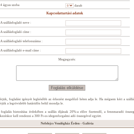
4 ágyas szoba
darab
Kapcsolattartási adatok
A szállásfoglaló neve :
A szállásfoglaló címe :
A szállásfoglaló telefonszáma :
A szállásfoglaló e-mail címe :
Megjegyzés:
érjük, foglalási igényét legkésőbb az érkezést megelőző héten adja le. Ha mégsem kéri a szállás
érjük a legrövidebb határidőn belül mondja le.
 foglalás biztosítása érdekében a szállás díjának 20%-a előre fizetendő, a fennmaradó összeg
rkezéskor kell rendezni a 300 Ft-os idegenforgalmi adó összegével együtt.
Nefelejcs Vendégház Érden - Galéria