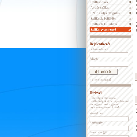
Szálláshelyek
Akciós szállás
SZÉP kártya elfogadás
Szállások belföldön
Szállások külföldön
Szállás gyorskereső
Bejelentkezés
Felhasználónév:
Jelszó:
» Elfelejtett jelszó
Hírlevél
Értesüljön elsőként a
szálláshelyek akciós ajánlatairól,
és vegyen részt ingyenes
nyereményjátékunkban!
Vezetéknév:
Keresztnév:
E-mail cím (@):