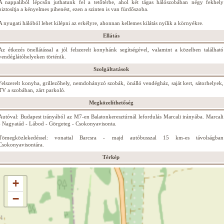
A nappaliból lépcsőn juthatunk fel a tetőtérbe, ahol két tágas hálószobában négy fekhely
biztosítja a kényelmes pihenést, ezen a szinten is van fürdőszoba.
A nyugati hálóból lehet kilépni az erkélyre, ahonnan kellemes kilátás nyílik a környékre.
Ellátás
Az étkezés önellátással a jól felszerelt konyhánk segítségével, valamint a közelben található
vendéglátóhelyeken történik.
Szolgáltatások
Felszerelt konyha, grillezőhely, nemdohányzó szobák, önálló vendégház, saját kert, sátorhelyek,
TV a szobában, zárt parkoló.
Megközelíthetőség
Autóval: Budapest irányából az M7-en Balatonkeresztúrnál lefordulás Marcali irányába. Marcali
- Nagyatád - Lábod - Görgeteg - Csokonyavisonta.
Tömegközlekedéssel: vonattal Barcsra - majd autóbusszal 15 km-es távolságban
Csokonyavisontára.
Térkép
+
−