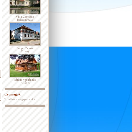
Villa Gabriella
Balatonboglár
Polgár Panzió
Villány
Sétány Vendégház
Alsóörs
Csomagok
További csomagajánlatok »