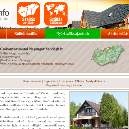
Külföldi szállás
Nyári szállásajánlatok
Akciós szállás
Csokonyavisontai Napsugár Vendégház
Szállás jellege: vendégház
Csokonyavisonta
(
Dél-Dunántúl
>
Somogy
)
Web:
www.szallasinfo.hu/napsugar_vendeghaz_csokonyavisonta
Bemutatkozás
|
Kapcsolat
|
Elhelyezés
|
Ellátás
|
Szolgáltatások
Megközelíthetőség
|
Galéria
Csokonyavisonta "fürdőfalva" Pécstől nyolcvan,
Nagykanizsától hetven, Kaposvártól ötvenöt,
Barcstól tizenöt km-re, a 68-as főközlekedési út
mellett található több mint hét kilométer hosszú
település, gyógy- és strandfürdőhely.
Az őstölgyesek, borókások, patakok és völgyek
ölelésében fekvő falu nyugalmat, csendes
pihenést ígér a zajos világból menekülőknek,