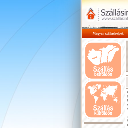
Magyar szálláshelyek