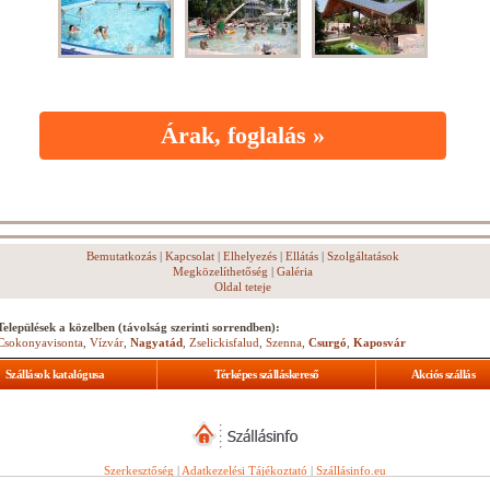
Árak, foglalás »
Bemutatkozás
|
Kapcsolat
|
Elhelyezés
|
Ellátás
|
Szolgáltatások
Megközelíthetőség
|
Galéria
Oldal teteje
Települések a közelben (távolság szerinti sorrendben):
Csokonyavisonta
,
Vízvár
,
Nagyatád
,
Zselickisfalud
,
Szenna
,
Csurgó
,
Kaposvár
Szállások katalógusa
Térképes szálláskereső
Akciós szállás
Szerkesztőség
|
Adatkezelési Tájékoztató
|
Szállásinfo.eu