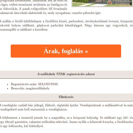
gyógyulást keresőknek. Határában sok az erdő és
a liget, védett természeti területein az őstölgyes és
az ősborókás. A patak-völgyekben fél évszázada
halastavak láncolatát alakították ki, mely nyugalmat, csendes pihenést ígér.
A szállás a fürdő-üdülőtelepen a fürdőhöz közel, parkosított, sövénykerítéssel övezett, központi
fekvésű helyen található, gépkocsi parkolási lehetőséggel. Négy étterem egy vegyesbolt, és
buszmegálló is található a közelben.
Árak, foglalás »
A szálláshely NTAK regisztrációs adatai
Regisztrációs szám: MA19019946
Besorolás: magánszálláshely
Elhelyezés
A vendégház családi ház jellegű, fűthető, téglafalú épület. Vendégeinknek a szállásadóval és más
vendégekkel nem kell osztozniuk a vendégházon.
A földszinten a teraszról jutunk be a nappaliba, ez a központi helyiség. Itt található egy ülő- és
egy étkező garnitúra, valamint műholdas televízió. Innen nyílik a felszerelt konyha, a fürdőszoba
és egy hálószoba, két fekhellyel.