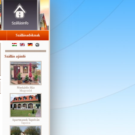
Szállásadóknak
Szállás ajánló
Muskátlis Ház
Mogyoród
Apartmanok Tapolcán
Tapolca