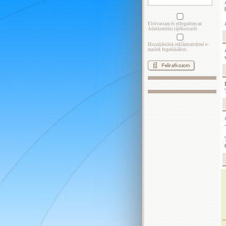
Elolvastam és elfogadom az
Adatkezelési tájékoztatót
Hozzájárulok reklámtartalmú e-
mailek fogadásához.