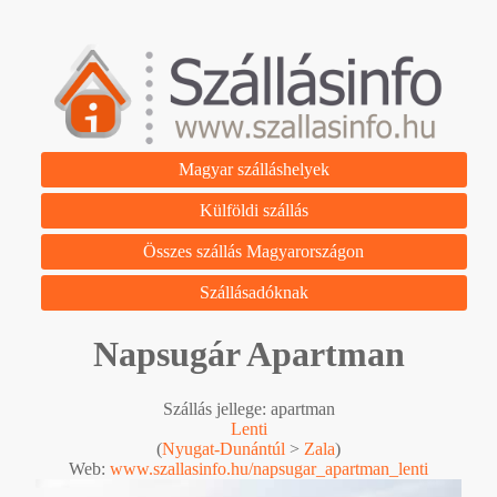
Magyar szálláshelyek
Külföldi szállás
Összes szállás Magyarországon
Szállásadóknak
Napsugár Apartman
Szállás jellege: apartman
Lenti
(
Nyugat-Dunántúl
>
Zala
)
Web:
www.szallasinfo.hu/napsugar_apartman_lenti