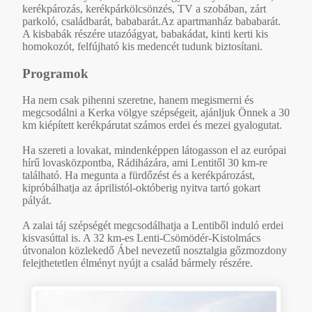
kerékpározás, kerékpárkölcsönzés, TV a szobában, zárt
parkoló, családbarát, bababarát.Az apartmanház bababarát.
A kisbabák részére utazóágyat, babakádat, kinti kerti kis
homokozót, felfújható kis medencét tudunk biztosítani.
Programok
Ha nem csak pihenni szeretne, hanem megismerni és
megcsodálni a Kerka völgye szépségeit, ajánljuk Önnek a 30
km kiépített kerékpárutat számos erdei és mezei gyalogutat.
Ha szereti a lovakat, mindenképpen látogasson el az európai
hírű lovasközpontba, Rádiházára, ami Lentitől 30 km-re
található. Ha megunta a fürdőzést és a kerékpározást,
kipróbálhatja az áprilistól-októberig nyitva tartó gokart
pályát.
A zalai táj szépségét megcsodálhatja a Lentiből induló erdei
kisvasúttal is. A 32 km-es Lenti-Csömödér-Kistolmács
útvonalon közlekedő Ábel nevezetű nosztalgia gőzmozdony
felejthetetlen élményt nyújt a család bármely részére.