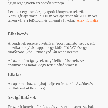
egyik legnagyobb szabadtéri strandja.
Lentiben egy csendes, nyugodt környéken fekszik a
Napsugár apartman. A 110 m2-es apartmanház 2000 m2-es
telken várja a felöltődni és pihenni vágyókat.
Árak, foglalás
»
Elhelyezés
A vendégek részére 3 kétágyas (pótágyazható) szoba, egy
amerikai konyhás nappali, egy különálló WC és egy
fürdőszoba (kád + zuhanyzó) áll rendelkezésre.
A ház minden igénynek megfelelően felszerelt. Az
apartmanhoz tartozik egy fedett hátsó terasz is.
Ellátás
Az apartmanház konyhája teljesen felszerelt. Az étkezés
önellátással oldható meg.
Szolgáltatások
Felszerelt konyha, fürdőszobás vagy zuhanyozós szobák,