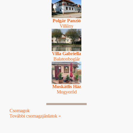
Polgár Panzió
Villány
Villa Gabriella
Balatonboglár
Muskátlis Ház
Mogyoród
Csomagok
További csomagajánlatok »