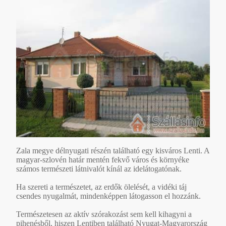
Zala megye délnyugati részén található egy kisváros Lenti. A
magyar-szlovén határ mentén fekvő város és környéke
számos természeti látnivalót kínál az idelátogatónak.
Ha szereti a természetet, az erdők ölelését, a vidéki táj
csendes nyugalmát, mindenképpen látogasson el hozzánk.
Természetesen az aktív szórakozást sem kell kihagyni a
pihenésből, hiszen Lentiben található Nyugat-Magyarország