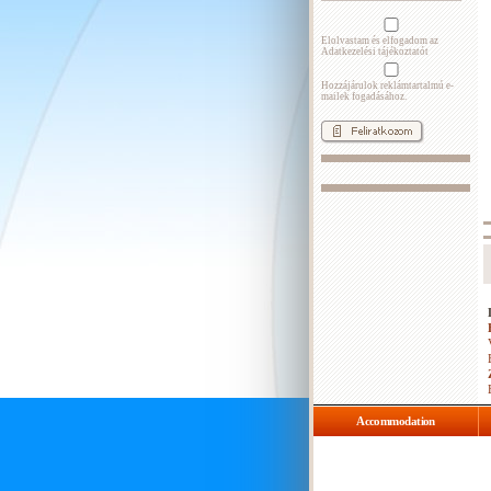
Elolvastam és elfogadom az
Adatkezelési tájékoztatót
Hozzájárulok reklámtartalmú e-
mailek fogadásához.
Accommodation