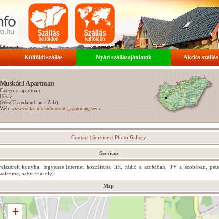
Külföldi szállás
Nyári szállásajánlatok
Akciós szállás
Muskátli Apartman
Category: apartman
Hévíz
(
West Transdanubian
>
Zala
)
Web:
www.szallasinfo.hu/muskatli_apartman_heviz
Contact
|
Services
|
Photo Gallery
Services
Felszerelt konyha, ingyenes Internet hozzáférés, lift, rádió a szobában, TV a szobában, pets
welcome, baby friendly.
Map
+