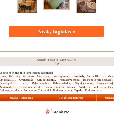
Árak, foglalás »
Contact
|
Services
|
Photo Gallery
Top
Locations in the area (ordered by distance):
Hévíz
,
Keszthely Kertváros
,
Alsópáhok
,
Cserszegtomaj
,
Keszthely
,
Sármellék
,
Zalacsány
,
Vindornyalak
,
Gyenesdiás
,
Kehidakustány
,
Vonyarcvashegy
,
Balatongyörök-Becehegy
,
Balatongyörök
,
Bazsi
,
Balatonberény
,
Balatonederics
,
Nagykapornak
,
Lesencetomaj
,
Zalaszentgrót
,
Balatonmáriafürdő
,
Balatonkeresztúr
,
Sümeg
,
Zalakaros
,
Zalaszentmihály
,
Badacsonytördemic
,
Badacsony
,
Csabrendek
,
Badacsonytomaj
,
Tapolca
,
Badacsonyörs
Szállások katalógusa
Térképes szálláskereső
Special 