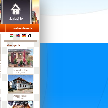
Szállásadóknak
Szállás ajánló
Muskátlis Ház
Mogyoród
Polgár Panzió
Villány