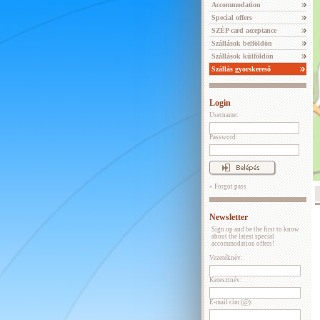
Accommodation
Special offers
SZÉP card acceptance
Szállások belföldön
Szállások külföldön
Szállás gyorskereső
Login
Username:
Password:
» Forgot pass
Newsletter
Sign up and be the first to know
about the latest special
accommodation offers!
Vezetéknév:
Keresztnév:
E-mail cím (@):