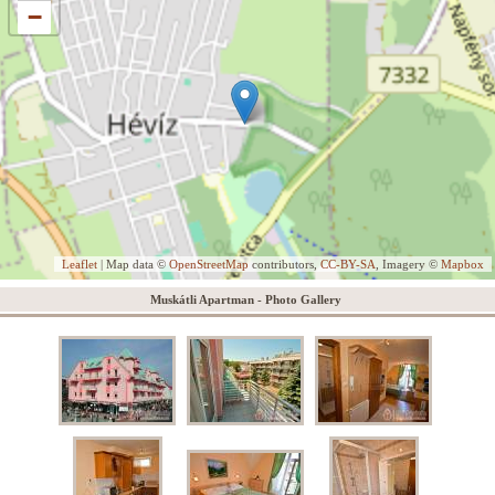
−
Leaflet
| Map data ©
OpenStreetMap
contributors,
CC-BY-SA
, Imagery ©
Mapbox
Muskátli Apartman - Photo Gallery