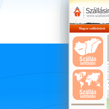
Magyar szálláshelyek