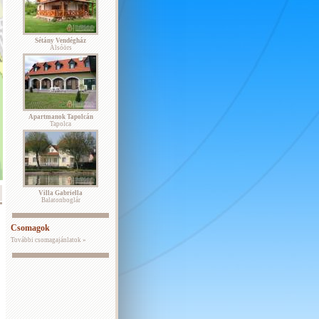
Sétány Vendégház
Alsóörs
Apartmanok Tapolcán
Tapolca
Villa Gabriella
Balatonboglár
Csomagok
További csomagajánlatok »