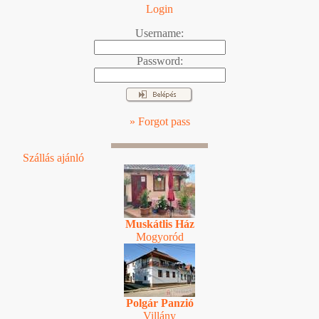
Login
Username:
Password:
» Forgot pass
Szállás ajánló
Muskátlis Ház
Mogyoród
Polgár Panzió
Villány