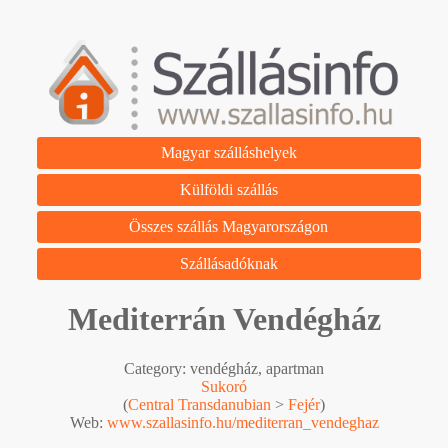
Magyar szálláshelyek
Külföldi szállás
Összes szállás Magyarországon
Szállásadóknak
Mediterrán Vendégház
Category: vendégház, apartman
Sukoró
(
Central Transdanubian
>
Fejér
)
Web:
www.szallasinfo.hu/mediterran_vendeghaz