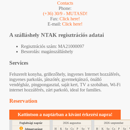
Contacts
Phone:
(+36) 30/9 - MUTASD!
Fax:
Click here!
E-mail:
Click here!
A szálláshely NTAK regisztrációs adatai
Regisztrációs szám: MA21000097
Besorolás: magánszálláshely
Services
Felszerelt konyha, grillezőhely, ingyenes Internet hozzáférés,
ingyenes parkolás, játszótér, gyermekjátszó, önálló
vendégház, pingpongasztal, saját kert, TV a szobában, Wi-Fi
internet hozzáférés, zárt parkoló, ideal for families.
Reservation
Kattintson a naptárban a kívánt érkezési napra!
Foglaltsági naptár
2026 augusztus
2026 szeptember
H
K
Sz
Cs
P
Sz
V
H
K
Sz
Cs
P
Sz
Jelmagyarázat