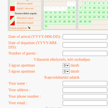
1
2
1
2
3
4
5
(Részben) szabad
3
4
5
6
7
8
9
7
8
9
10
11
12
1
Foglalt / zárva tart
10
11
12
13
14
15
16
14
15
16
17
18
19
2
Turnusváltási napok:
17
18
19
20
21
22
23
21
22
23
24
25
26
2
Délutántól szabad
24
25
26
27
28
29
30
28
29
30
Délutántól foglalt
31
Naptár görgetôsáv
Date of arrival (YYYY-MM-DD):
Date of departure (YYYY-MM-
DD):
Number of guests :
Választott elhelyezés, kért szobatípus
3 ágyas apartman
darab
5 ágyas apartman
darab
Kapcsolattartási adatok
Your name :
Your address :
Your phone number :
Your email :