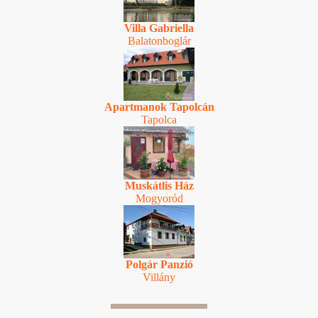
Villa Gabriella
Balatonboglár
Apartmanok Tapolcán
Tapolca
Muskátlis Ház
Mogyoród
Polgár Panzió
Villány