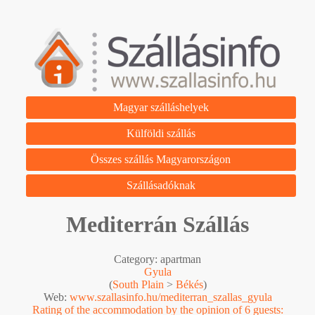
Magyar szálláshelyek
Külföldi szállás
Összes szállás Magyarországon
Szállásadóknak
Mediterrán Szállás
Category: apartman
Gyula
(
South Plain
>
Békés
)
Web:
www.szallasinfo.hu/mediterran_szallas_gyula
Rating of the accommodation by the opinion of 6 guests: