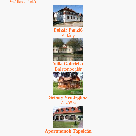
Szállás ajánló
Polgár Panzió
Villány
Villa Gabriella
Balatonboglár
Sétány Vendégház
Alsóörs
Apartmanok Tapolcán