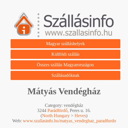
Magyar szálláshelyek
Külföldi szállás
Összes szállás Magyarországon
Szállásadóknak
Mátyás Vendégház
Category: vendégház
3244
Parádfürdő
, Peres u. 16.
(
North Hungary
>
Heves
)
Web:
www.szallasinfo.hu/matyas_vendeghaz_paradfurdo