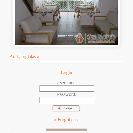
Árak, foglalás »
Login
Username:
Password:
» Forgot pass