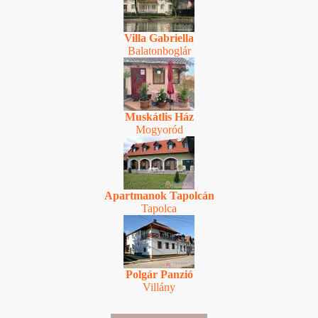
Villa Gabriella
Balatonboglár
Muskátlis Ház
Mogyoród
Apartmanok Tapolcán
Tapolca
Polgár Panzió
Villány