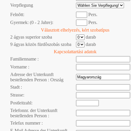
Verpflegung
Felnõtt:
Pers.
Gyermek: (0 - 2 Jahre):
Pers.
Választott elhelyezés, kért szobatípus
2 ágyas superior szoba
darab
9 ágyas közös fürdôszobás szoba
darab
Kapcsolattartási adatok
Familienname :
Vorname :
Adresse der Unterkunft
bestellenden Person : Ország
Stadt :
Strasse:
Postleitzahl:
Telefonnr. der Unterkunft
bestellenden Person :
Telefax nummer :
E-Mail Adresse der Unterkunft