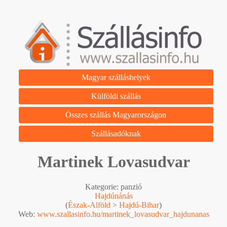
Magyar szálláshelyek
Külföldi szállás
Összes szállás Magyarországon
Szállásadóknak
Martinek Lovasudvar
Kategorie: panzió
Hajdúnánás
(
Észak-Alföld
>
Hajdú-Bihar
)
Web:
www.szallasinfo.hu/martinek_lovasudvar_hajdunanas