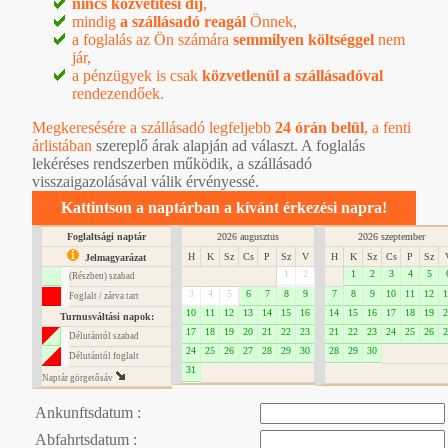
nincs közvetítési díj
,
mindig
a szállásadó reagál
Önnek,
a foglalás az Ön számára
semmilyen költséggel
nem
jár,
a pénzügyek is csak
közvetlenül a szállásadóval
rendezendőek.
Megkeresésére a szállásadó legfeljebb
24 órán belül
, a
fenti
árlistában
szereplő árak alapján ad választ. A foglalás
lekéréses rendszerben működik, a szállásadó
visszaigazolásával válik érvényessé.
Kattintson a naptárban a kívánt érkezési napra!
Foglaltsági naptár
2026 augusztus
2026 szeptember
H
K
Sz
Cs
P
Sz
V
H
K
Sz
Cs
P
Sz
Jelmagyarázat
1
2
1
2
3
4
5
(Részben) szabad
3
4
5
6
7
8
9
7
8
9
10
11
12
1
Foglalt / zárva tart
10
11
12
13
14
15
16
14
15
16
17
18
19
2
Turnusváltási napok:
17
18
19
20
21
22
23
21
22
23
24
25
26
2
Délutántól szabad
24
25
26
27
28
29
30
28
29
30
Délutántól foglalt
31
Naptár görgetôsáv
Ankunftsdatum :
Abfahrtsdatum :