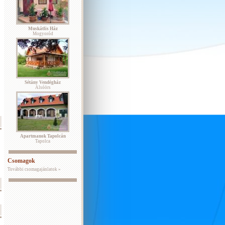
Muskátlis Ház
Mogyoród
Sétány Vendégház
Alsóörs
Apartmanok Tapolcán
Tapolca
Csomagok
További csomagajánlatok »