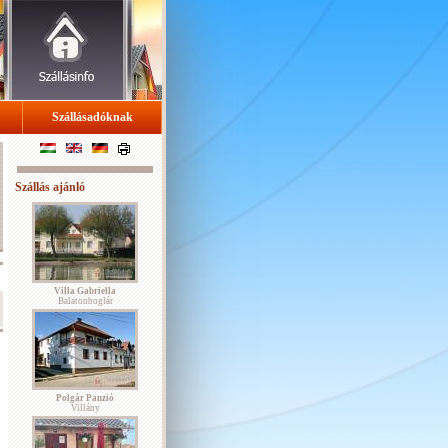
Szállásadóknak
Szállás ajánló
Villa Gabriella
Balatonboglár
Polgár Panzió
Villány