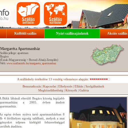
Külföldi szállás
Nyári szállásajánlatok
Akciós szállás
Margaréta Apartmanház
Szállás jellege: apartman
Bogács
(
Észak-Magyarország
>
Borsod-Abaúj-Zemplén
)
Web:
www.szallasinfo.hu/margareta_apartmanhaz
A szálláshely értékelése 13 vendég véleménye alapján:
Bemutatkozás
|
Kapcsolat
|
Elhelyezés
|
Ellátás
|
Szolgáltatások
Megközelíthetőség
|
Környék
|
Galéria
A Bükk lábánál elterülő Bogács község legújabb
apartmanháza a 2005. évben átadott
apartmanház.
Az egész évben nyitva tartó apartmanházban 8
db 4 férőhelyes egység található, melyek a mai
igényeket teljesen kielégítő felszereltséggel
kerültek átadásra.