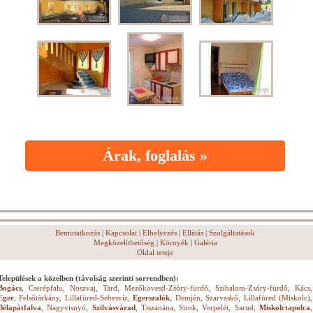
Árak, foglalás »
Bemutatkozás
|
Kapcsolat
|
Elhelyezés
|
Ellátás
|
Szolgáltatások
Megközelíthetőség
|
Környék
|
Galéria
Oldal teteje
Települések a közelben (távolság szerinti sorrendben):
Bogács
,
Cserépfalu
,
Noszvaj
,
Tard
,
Mezőkövesd-Zsóry-fürdő
,
Szihalom-Zsóry-fürdő
,
Kács
,
Eger
,
Felsőtárkány
,
Lillafüred-Sebesvíz
,
Egerszalók
,
Demjén
,
Szarvaskő
,
Lillafüred (Miskolc)
,
Bélapátfalva
,
Nagyvisnyó
,
Szilvásvárad
,
Tiszanána
,
Sirok
,
Verpelét
,
Sarud
,
Miskolctapolca
,