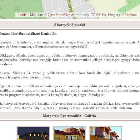
Leaflet
| Map data ©
OpenStreetMap
contributors,
CC-BY-SA
, Imagery ©
Mapbox
A környék látnivalói
Bogács közelében található látnivalók:
Cserépfalu: A Suba-lyuk barlangban találták meg a Neander-völgyi ősember maradványait. A
népi építészet remekei, a 3 szintes borospince sor egyedülálló.
Bükkzsérc: Mindenkinek élményt nyújthat a környék legmagasabb pontjának, az Ódor-vár-nak
megmászása. Kristálytiszta levegője különösen az asztmatikus jellegű betegségek gyógyítására
alkalmas.
Noszvaj: Múltja a 13. századig nyúlik vissza, a Szent Imre forrás által táplált tórendszere, tiszta
hegyi levegője révén kirándulóhely.
Eger: A történelmi múlt dicső tradíciója és romantikája, a korábbi korszakok épületei, a vár, a
bazilika, a templomok, a kovácsoltvas kapuk, a freskók, a múzeum és a könyvtár kincsei éppúgy
vonzó programot ajánlanak, mint a környék dombjai, hegyei és völgyei.
Szilvásvárad: A gyönyörű Szalajka-völgy természeti ritkaságok gazdag tárháza. Legnevezetesebb
látnivalói: Sziklaforrás, Fátyol-vízesés, pisztrángos tavak, szabadtéri állatkert, erdei múzeum.
Margaréta Apartmanház - Galéria