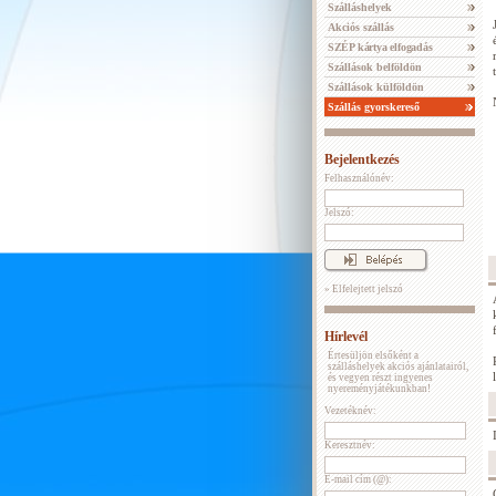
Szálláshelyek
Akciós szállás
SZÉP kártya elfogadás
Szállások belföldön
Szállások külföldön
Szállás gyorskereső
Bejelentkezés
Felhasználónév:
Jelszó:
» Elfelejtett jelszó
Hírlevél
Értesüljön elsőként a
szálláshelyek akciós ajánlatairól,
és vegyen részt ingyenes
nyereményjátékunkban!
Vezetéknév:
Keresztnév:
E-mail cím (@):