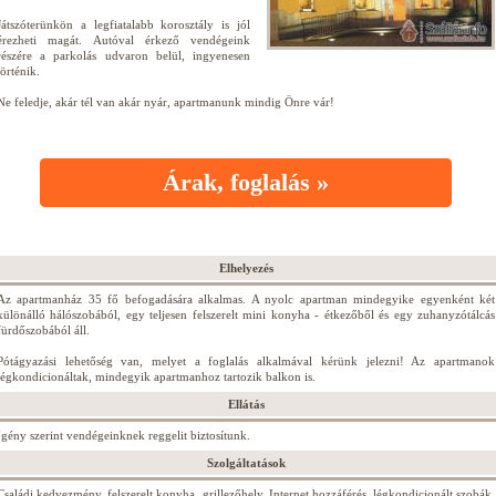
Játszóterünkön a legfiatalabb korosztály is jól
érezheti magát. Autóval érkező vendégeink
részére a parkolás udvaron belül, ingyenesen
történik.
Ne feledje, akár tél van akár nyár, apartmanunk mindig Önre vár!
Árak, foglalás »
Elhelyezés
Az apartmanház 35 fő befogadására alkalmas. A nyolc apartman mindegyike egyenként két
különálló hálószobából, egy teljesen felszerelt mini konyha - étkezőből és egy zuhanyzótálcás
fürdőszobából áll.
Pótágyazási lehetőség van, melyet a foglalás alkalmával kérünk jelezni! Az apartmanok
légkondicionáltak, mindegyik apartmanhoz tartozik balkon is.
Ellátás
Igény szerint vendégeinknek reggelit biztosítunk.
Szolgáltatások
Családi kedvezmény, felszerelt konyha, grillezőhely, Internet hozzáférés, légkondicionált szobák,