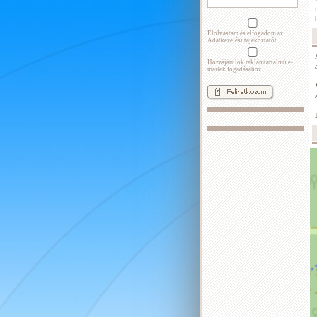
Elolvastam és elfogadom az
Adatkezelési tájékoztatót
Hozzájárulok reklámtartalmú e-
mailek fogadásához.