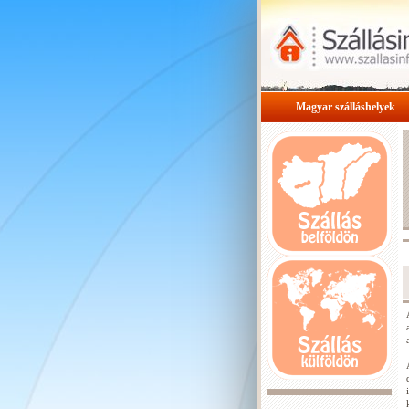
Magyar szálláshelyek