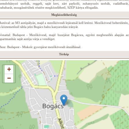
nemdohányzó szobák, reggeli, saját kert, zárt parkoló, zuhanyozós szobák, családbarát,
bababarát, mozgássérültek részére megközelíthető, SZÉP kártya elfogadás.
Megközelíthetőség
Autóval: az M3 autópályán, majd a mezőkövesdi lejáratnál kell letérni. Mezőkövesd belterületén,
a köztemetőnél tábla jelzi Bogács balra kanyarodási irányát.
Vonattal: Budapest - Mezőkövesd, majd buszjárat Bogácsra, egyéni megbeszélés alapján az
apartmanház saját autója várja a vendéget.
Busz: Budapest - Miskolc gyorsjárat mezőkövesdi átszállással.
Térkép
+
−