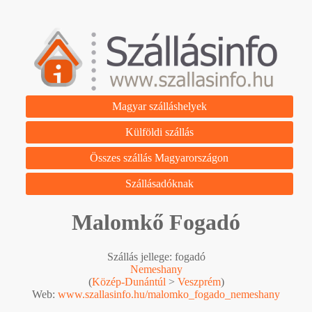
Magyar szálláshelyek
Külföldi szállás
Összes szállás Magyarországon
Szállásadóknak
Malomkő Fogadó
Szállás jellege: fogadó
Nemeshany
(
Közép-Dunántúl
>
Veszprém
)
Web:
www.szallasinfo.hu/malomko_fogado_nemeshany