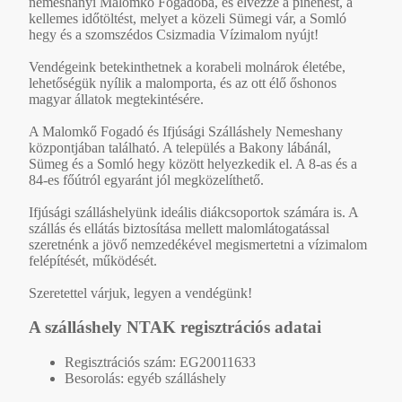
nemeshanyi Malomkő Fogadóba, és élvezze a pihenést, a
kellemes időtöltést, melyet a közeli Sümegi vár, a Somló
hegy és a szomszédos Csizmadia Vízimalom nyújt!
Vendégeink betekinthetnek a korabeli molnárok életébe,
lehetőségük nyílik a malomporta, és az ott élő őshonos
magyar állatok megtekintésére.
A Malomkő Fogadó és Ifjúsági Szálláshely Nemeshany
központjában található. A település a Bakony lábánál,
Sümeg és a Somló hegy között helyezkedik el. A 8-as és a
84-es főútról egyaránt jól megközelíthető.
Ifjúsági szálláshelyünk ideális diákcsoportok számára is. A
szállás és ellátás biztosítása mellett malomlátogatással
szeretnénk a jövő nemzedékével megismertetni a vízimalom
felépítését, működését.
Szeretettel várjuk, legyen a vendégünk!
A szálláshely NTAK regisztrációs adatai
Regisztrációs szám: EG20011633
Besorolás: egyéb szálláshely