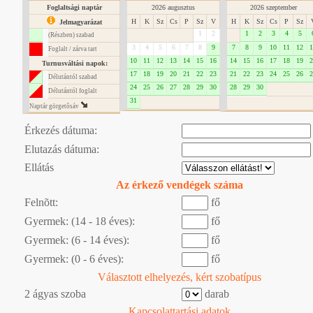
Foglaltsági naptár
2026 augusztus
2026 szeptember
H
K
Sz
Cs
P
Sz
V
H
K
Sz
Cs
P
Sz
Jelmagyarázat
1
2
1
2
3
4
5
(Részben) szabad
3
4
5
6
7
8
9
7
8
9
10
11
12
1
Foglalt / zárva tart
10
11
12
13
14
15
16
14
15
16
17
18
19
2
Turnusváltási napok:
17
18
19
20
21
22
23
21
22
23
24
25
26
2
Délutántól szabad
24
25
26
27
28
29
30
28
29
30
Délutántól foglalt
31
Naptár görgetôsáv
Érkezés dátuma:
Elutazás dátuma:
Ellátás
Az érkező vendégek száma
Felnõtt:
fő
Gyermek: (14 - 18 éves):
fő
Gyermek: (6 - 14 éves):
fő
Gyermek: (0 - 6 éves):
fő
Választott elhelyezés, kért szobatípus
2 ágyas szoba
darab
Kapcsolattartási adatok