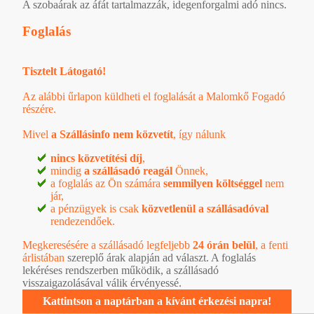
A szobaárak az áfát tartalmazzák, idegenforgalmi adó nincs.
Foglalás
Tisztelt Látogató!
Az alábbi űrlapon küldheti el foglalását a Malomkő Fogadó
részére.
Mivel
a Szállásinfo nem közvetít
, így nálunk
nincs közvetítési díj
,
mindig
a szállásadó reagál
Önnek,
a foglalás az Ön számára
semmilyen költséggel
nem
jár,
a pénzügyek is csak
közvetlenül a szállásadóval
rendezendőek.
Megkeresésére a szállásadó legfeljebb
24 órán belül
, a
fenti
árlistában
szereplő árak alapján ad választ. A foglalás
lekéréses rendszerben működik, a szállásadó
visszaigazolásával válik érvényessé.
Kattintson a naptárban a kívánt érkezési napra!