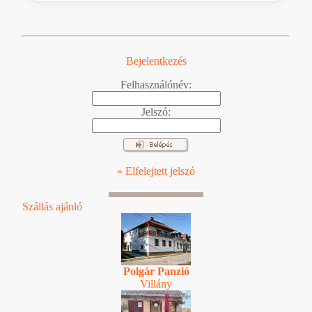
Bejelentkezés
Felhasználónév:
Jelszó:
» Elfelejtett jelszó
Szállás ajánló
Polgár Panzió
Villány