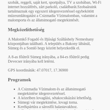
szobák, reggeli, saját kert, sportpálya, TV a szobában, Wi-Fi
internet hozzáférés, zárt parkoló, családbarát.Szobaáraink
tartalmaznak egy egyszeri idegenvezetéssel egybekötött
múzeumlátogatást a Csizmadia Vízimalomban, valamint a
malomporta és az állatsimogató megtekintését.
Megközelíthetőség
A Malomkő Fogadó és Ifjúsági Szálláshely Nemeshany
központjában található. A település a Bakony lábánál,
Sümeg és a Somló hegy között helyezkedik el.
A 8-as főútról Sümeg irányába, a 84-es főútról pedig
Devecser irányába kell letérni.
GPS koordináták: 47.07017, 17.36900
Programok
A Csizmadia Vízimalom és az állatsimogató
megtekintése idegenvezetéssel.
A közelben lovaglási, sétakocsikázási lehetőség.
Sümegi vár megtekintése, lovagi torna.
Kerékpártúra a sárosfői halastavakhoz.