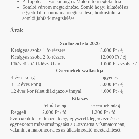
A Tapolcai-tavasbarlang és Malom-tó megtekintése.
Somlói várrom megtekintése, Somló hegyi kilátóról az
egyedülálló panoráma megtekintése, borkóstoló, a
somlói juhfark megízlelése.
Árak
Szállás árlista 2026
Kétágyas szoba 1 fő részére
8.000 Ft / éj
Kétágyas szoba 2 fő részére
12.000 Ft / éj
Fűtés díja téli időszakban
1.000 Ft / szoba / éj
Gyermekek szállásdíja
3 éves korig
ingyenes
3-12 éves korig
3.000 Ft / éj
12 éves kor felett diákigazolvánnyal
4.000 Ft / éj
Étkezés
Felnőtt adag
Gyermek adag
Reggeli
2.000 Ft / fő
1.200 Ft / fő
Szobaáraink tartalmaznak egy egyszeri idegenvezetéssel
egybekötött múzeumlátogatást a Csizmadia Vízimalomban,
valamint a malomporta és az állatsimogató megtekintését.