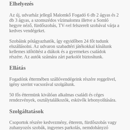
Elhelyezés
Az új, udvarház jellegű Malomkő Fogadó 6 db 2 ágyas és 2
db 3 ágyas, a szomszédos vízimalomra illetve a Somló
hegyre néző, fürdőszobás, TV-vel felszerelt szobával várja a
kedves vendégeket.
Szobáink pótágyazhatók, így egyidőben 24 főt tudunk
elszállásolni. Az udvaron szabadtéri játékokkal kínálunk
kellemes időtöltést a diákok és a gyermekes családok
részére. Az autók számára zárt parkolót biztosítunk.
Ellátás
Fogadónk éttermében szállóvendégeink részére reggelivel,
igény szerint vacsorával szolgálunk.
50 fős éttermünk kiválóan alkalmas családi és céges
rendezvények, osztálytalálkozók, esküvők lebonyolítására.
Szolgáltatások
Csoportok részére kedvezmény, étterem, fürdőszobás vagy
zuhanyozós szobák, ingyenes parkolás, nemdohányzó