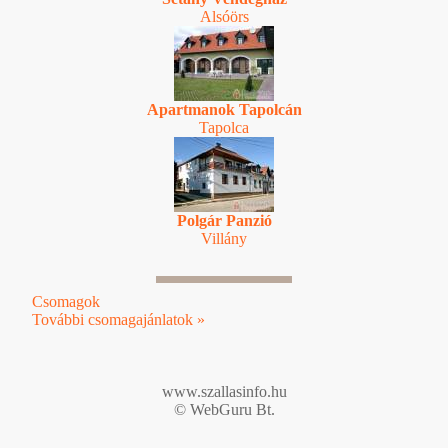
Alsóörs
Apartmanok Tapolcán
Tapolca
Polgár Panzió
Villány
Csomagok
További csomagajánlatok »
www.szallasinfo.hu
© WebGuru Bt.