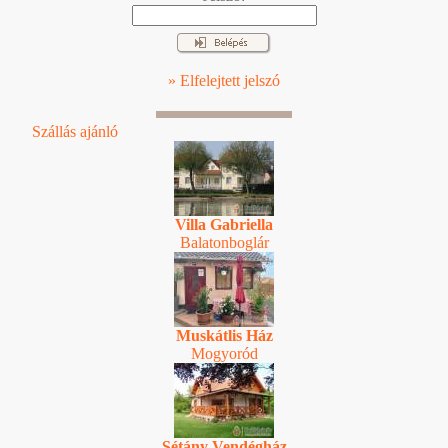
» Elfelejtett jelszó
Szállás ajánló
Villa Gabriella
Balatonboglár
Muskátlis Ház
Mogyoród
Sétány Vendégház