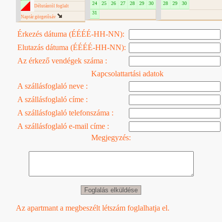
24
25
26
27
28
29
30
28
29
30
Délutántól foglalt
31
Naptár görgetôsáv
Érkezés dátuma (ÉÉÉÉ-HH-NN):
Elutazás dátuma (ÉÉÉÉ-HH-NN):
Az érkező vendégek száma :
Kapcsolattartási adatok
A szállásfoglaló neve :
A szállásfoglaló címe :
A szállásfoglaló telefonszáma :
A szállásfoglaló e-mail címe :
Megjegyzés:
Az apartmant a megbeszélt létszám foglalhatja el.