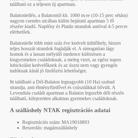
található ez a teljesen új apartman.
Balatonlellén, a Balatontól kb. 1000 m-re (10-15 perc sétára)
nagyon csendes utcában külön bejáratú apartman 5 fő
részére kiadó. Napfény és Platán strandok autóval 4-5 percre
elérhetőek.
Balatonlelle több mint száz éve kedvelt üdülőhely, hiszen
teljes hosszát strandok foglalják el. A simogatóan lágy
homok és a lassan mélyülő medence különösen a
kisgyermekes családoknak, a meleg vizet, az egész napos
lubickolást kedvelőknek és az úszni nem vagy gyengén
tudóknak kínál jó fürdőzési lehetőséget.
Itt található a Dél-Balaton legnagyobb (10 Ha) szabad
strandja, ami élményfürdővel és csúszdákkal bővült. A
Levendula családi apartman a Balaton legszebb déli részén
található, kifejezetten alkalmas gyermekes családoknak.
A szálláshely NTAK regisztrációs adatai
Regisztrációs szám: MA19018893
Besorolás: magánszálláshely