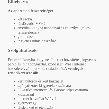
Elhelyezés
Az apartman felszereltsége:
két szoba
fürdőszoba + WC
amerikai konyha nappalival és étkezővel (teljes
felszereléssel)
grill terasz
ingyenes klíma használat
Szolgáltatások
Felszerelt konyha, ingyenes Internet hozzáférés, ingyenes
parkolás, pingpongasztal, szobaszéf, Wi-Fi internet
hozzáférés, zárt parkoló, családbarát.
A vendégek
rendelkezésére áll:
kerti bútorok és kert használat
saját játszótér kisgyerekek számára
3D-s tévé internettel és T-home teljes csatorna
kiosztással
internet használat Wifivel
gyermekágy
fürdetőkád és etetőszék