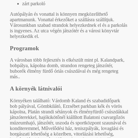
zárt parkoló
Autópályán és vonattal is könnyen megközelíthető
apartmanunk. Vonattal érkezőket a szállásra szállítjuk.
Városunkban szabad strandok helyezkednek el és a parkolás
is ingyenes. Az utca végén játszótér és a városi könyvtár
helyezkedik el.
Programok
A városban több fejlesztés is elkészült mint pl. Kalandpark,
bobpálya, kápolna domb, strandon rengeteg játszótér,
buborék élmény fürdő óriás csúszdával és még rengeteg
más..
A környék látnivalói
Környéken található: Várdomb Kaland és szabadidőpark
bob pályával, Gömbkilátó, Erzsébet parkban kék és vörös
kápolna, Platán strandi sétányok és élményfürdő csúszdákkal
játszóterekkel, hajókikötőnél kiállított Balatoni csavargőzös
múzeumhajó, játszótér, uszoda és sportközpont szaunával és
konditeremmel, Művelődési ház, teniszpályák, lovaglási és
horgászati lehetőség a közelben, vitorlázási lehetőség,