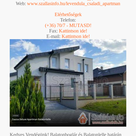
Web:
www.szallasinfo.hu/levendula_csaladi_apartman
Elérhetőségek
Telefon:
(+36) 70/7 - MUTASD!
Fax:
Kattintson ide!
E-mail:
Kattintson ide!
Kedves Vendégünk! Balatonboglár és Balatonlelle határán