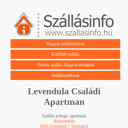
Magyar szálláshelyek
Külföldi szállás
Összes szállás Magyarországon
Szállásadóknak
Levendula Családi
Apartman
Szállás jellege: apartman
Balatonlelle
(
Dél-Dunántúl
>
Somogy
)