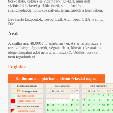
borkóstoló, cirkusz és vidámpark, go-kart, mini golf,
vízibicikli és kerékpárkölcsönző, strandfoci és
strandröplabda homokos pályák, termálfürdők a környéken.
Bevásárló központok: Tesco, Lidl, Aldi, Spar, CBA, Penny,
DM
Árak
A szállás ára: 48.000 Ft / apartman / éj. Az ár tartalmazza a
rezsiköltséget, ágyneműt, végtakarítást, klímát. (Az árak az
idegenforgalmi adót nem tartalmazzák!). Üdülési csekket
nem fogadunk el.
Foglalás
Kattintson a naptárban a kívánt érkezési napra!
Foglaltsági naptár
2026 augusztus
2026 szeptember
H
K
Sz
Cs
P
Sz
V
H
K
Sz
Cs
P
Sz
Jelmagyarázat
1
2
1
2
3
4
5
(Részben) szabad
3
4
5
6
7
8
9
7
8
9
10
11
12
1
Foglalt / zárva tart
10
11
12
13
14
15
16
14
15
16
17
18
19
2
Turnusváltási napok:
17
18
19
20
21
22
23
21
22
23
24
25
26
2
Délutántól szabad