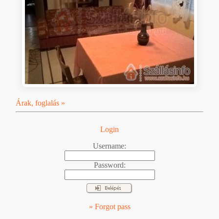
Árak, foglalás »
Login
Username:
Password:
» Forgot pass