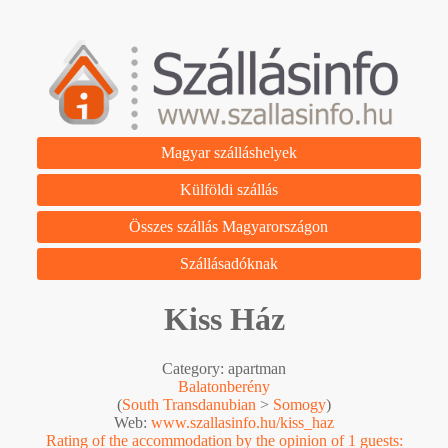
Magyar szálláshelyek
Külföldi szállás
Összes szállás Magyarországon
Szállásadóknak
Kiss Ház
Category: apartman
Balatonberény
(
South Transdanubian
>
Somogy
)
Web:
www.szallasinfo.hu/kiss_haz
Rating of the accommodation by the opinion of 1 guests: