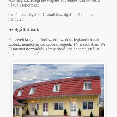
este még közösségi beszélgetésre, csendes szórakozásra
vágyó csoportokat.
Családi vendégház - Családi kiszolgálás - Kellemes
hangulat!
Szolgáltatások
Felszerelt konyha, fürdőszobás szobák, légkondicionált
szobák, nemdohányzó szobák, reggeli, TV a szobában, Wi-
Fi internet hozzáférés, zárt parkoló, családbarát, kisállat
bevihető, bababarát.