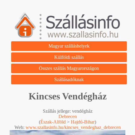
Magyar szálláshelyek
Külföldi szállás
Összes szállás Magyarországon
Szállásadóknak
Kincses Vendégház
Szállás jellege: vendégház
Debrecen
(
Észak-Alföld
>
Hajdú-Bihar
)
Web:
www.szallasinfo.hu/kincses_vendeghaz_debrecen