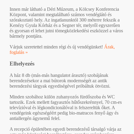
Innen már látható a Déri Múzeum, a Kölcsey Konferencia
Központ, valamint megtalálható számos vendéglátó és
szórakoztató hely. Az ingatlanunktól 300 méterre fekszik a
Kenézy Gyula Kórház és a Segner tér, melyről egyszerűen
és gyorsan el lehet jutni tömegközlekedési eszközzel a város
bármely pontjára.
Várjuk szeretettel minden régi és új vendégünket!
Árak,
foglalás »
Elhelyezés
A ház 8 db (más-más hangulatot árasztó) szobájának
berendezésekor a mai bútorok modernségét az antik
berendezési tárgyak egyediségével próbáltuk ötvözni.
Minden szobához külön zuhanyozós fürdőszoba és WC
tartozik. Ezek mellett fagyasztós hűtőszekrénnyel, 70 cm-es
televízióval és légkondicionálóval is felszereltük őket. A
vendégeink egészségéért pedig bio-matracos fenyő ágy és
antiallergén ágynemű felel.
A recepció épületében egyedi berendezésű társalgó várja az