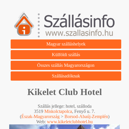
Magyar szálláshelyek
Külföldi szállás
Összes szállás Magyarországon
Szállásadóknak
Kikelet Club Hotel
Szállás jellege: hotel, szálloda
3519
Miskolctapolca
, Fenyő u. 7.
(
Észak-Magyarország
>
Borsod-Abaúj-Zemplén
)
Web:
www.kikeletclubhotel.hu