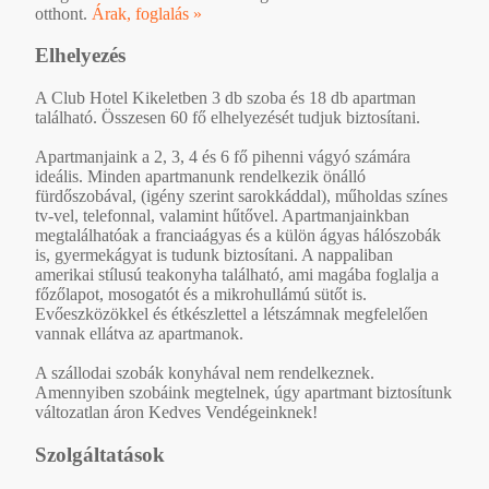
otthont.
Árak, foglalás »
Elhelyezés
A Club Hotel Kikeletben 3 db szoba és 18 db apartman
található. Összesen 60 fő elhelyezését tudjuk biztosítani.
Apartmanjaink a 2, 3, 4 és 6 fő pihenni vágyó számára
ideális. Minden apartmanunk rendelkezik önálló
fürdőszobával, (igény szerint sarokkáddal), műholdas színes
tv-vel, telefonnal, valamint hűtővel. Apartmanjainkban
megtalálhatóak a franciaágyas és a külön ágyas hálószobák
is, gyermekágyat is tudunk biztosítani. A nappaliban
amerikai stílusú teakonyha található, ami magába foglalja a
főzőlapot, mosogatót és a mikrohullámú sütőt is.
Evőeszközökkel és étkészlettel a létszámnak megfelelően
vannak ellátva az apartmanok.
A szállodai szobák konyhával nem rendelkeznek.
Amennyiben szobáink megtelnek, úgy apartmant biztosítunk
változatlan áron Kedves Vendégeinknek!
Szolgáltatások