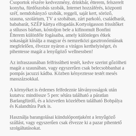
Csoportok részére kedvezmény, drinkbár, étterem, felszerelt
konyha, fürdőszobás szobák, Internet hozzáférés, központi
széf, nemdohányzó szobák, reggeli, saját kert, söröző,
szauna, szolárium, TV a szobában, zárt parkoló, családbarát,
bababarát, SZÉP kártya elfogadás.Kortyolgasson frissítőket
a stílusos bárban, kóstoljon bele a kifinomult Bonfini
Étterem különféle fogásaiba, amely különleges étkek
sokaságát kínálja a magyar és nemzetközi gasztronómiának
megfelelően, élvezze nyáron a virágos kerthelyiséget, és
pihentesse magát a lenyűgöző wellnessben!
Az infraszaunában felfrissítheti testét, kedve szerint gőzölheti
magát a szaunában, vagy egyszerűen csak belecsobbanhat a
pompás jacuzzi kádba. Közben kényeztesse testét mesés
masszázsokkal.
A környéket is érdemes felfedeznie látványosságok után
kutatva: mindössze 5 perc sétára található a páratlan
Barlangfürdő, és a közvetlen közelében található Bobpálya
és Kalandtúra Park is.
Használja barangolásai kiindulópontjaként a lenyűgöző
szállást, vagy egyszerűen csak élvezze ki a pazar pihentető
szolgáltatásokat.