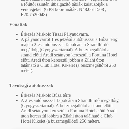
a főúttól szintén útbaigazító táblák kalauzolják a
vendégeket. (GPS koordináták: N48.0611508 ;
E20.7520048)
Vonattal:
Érkezés Miskolc Tiszai Pályaudvarra.
A pályaudvarról 1-es jelzésű autóbusszal a Búza térig,
majd a 2-es autóbusszal Tapolcára a Strandfürdő
megállóig (Gyógyszertárnál). A buszmegállótól a
strand előtti Aradi sétányon keresztül a Fortuna Hotel
előtti Aradi úton keresztül jobbra a Zilahi úton
található a Club Hotel Kikelet (a buszmegállótól 250
méter).
Távolsági autóbusszal:
Érkezés Miskolc Búza térre
A 2-es autóbusszal Tapolcára a Strandfürdő megállóig
(Gyógyszertárnál). A buszmegállótól a strand előtti
Aradi sétányon keresztül a Fortuna Hotel előtti Aradi
úton keresztül jobbra a Zilahi úton található a Club
Hotel Kikelet (a buszmegállótól 250 méter).