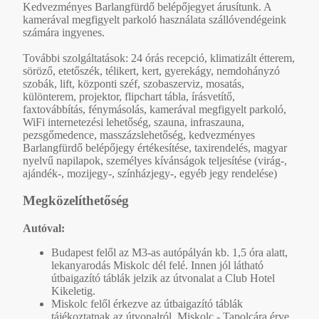
Kedvezményes Barlangfürdő belépőjegyet árusítunk. A
kamerával megfigyelt parkoló használata szállóvendégeink
számára ingyenes.
További szolgáltatások: 24 órás recepció, klimatizált étterem,
söröző, etetőszék, télikert, kert, gyerekágy, nemdohányzó
szobák, lift, központi széf, szobaszerviz, mosatás,
különterem, projektor, flipchart tábla, írásvetítő,
faxtovábbítás, fénymásolás, kamerával megfigyelt parkoló,
WiFi internetezési lehetőség, szauna, infraszauna,
pezsgőmedence, masszázslehetőség, kedvezményes
Barlangfürdő belépőjegy értékesítése, taxirendelés, magyar
nyelvű napilapok, személyes kívánságok teljesítése (virág-,
ajándék-, mozijegy-, színházjegy-, egyéb jegy rendelése)
Megközelíthetőség
Autóval:
Budapest felől az M3-as autópályán kb. 1,5 óra alatt,
lekanyarodás Miskolc dél felé. Innen jól látható
útbaigazító táblák jelzik az útvonalat a Club Hotel
Kikeletig.
Miskolc felől érkezve az útbaigazító táblák
tájékoztatnak az útvonalról. Miskolc - Tapolcára érve