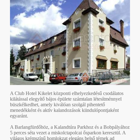
A Club Hotel Kikelet központi elhelyezkedésű csodálatos
kilátással elegyítő bájos épülete számtalan létesítménnyel
büszkélkedhet, amely kiválóan szolgál pihentető
menedékként és aktív kalandozások kiindulópontjaként
egyaránt.
A Barlangfürdőhöz, a Kalandtúra Parkhoz és a Bobpályához
5 perces séta vezet a miskolctapolcai ősparkon keresztül. A
világos krémszínű homlokzat elegáns belső térnek ad