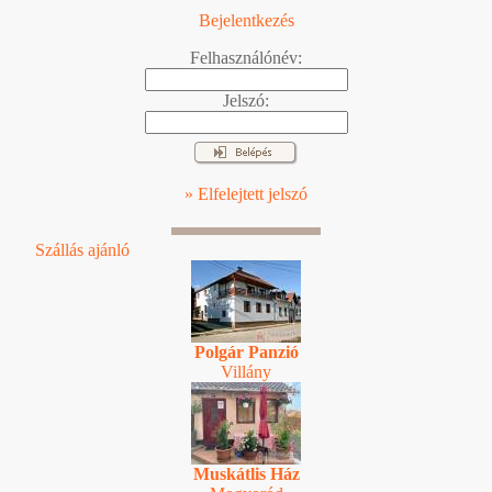
Bejelentkezés
Felhasználónév:
Jelszó:
» Elfelejtett jelszó
Szállás ajánló
Polgár Panzió
Villány
Muskátlis Ház