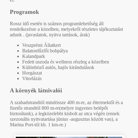
Programok
Rossz idő esetén is számos programlehetőség áll
rendelkezésre a közelben, melyekről részletes tájékoztatást
adunk . (javaslatok, nyitva tartások, árak)
Veszprémi Állatkert
Balatonfűzfői bobpálya
Kalandpark
Fedett uszoda és wellness részleg a közelben
Különböző autós, hajós kirándulások
Horgászat
Vitorlázás
A környék látnivalói
A szabadstrandtól mindössze 400 m-re, az éttermektől és a
fizetős strandtól 800 m-re(melyre ingyenes belépőt
biztosítunk), a legközelebbi kisbolt az utca végén (ennek
szezonális nyitvatartása június -augusztus között van), a
Marina Port-tól kb. 1 km-re.)