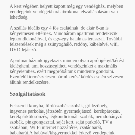
A kert végében helyett kapott még egy vendégház, melyben
vendégeink vendégei/barátai/rokonai elszállásolására van
lehetőség.
A szállás ideális egy 4 fős családnak, de akár 6-an is
kényelmesen elférnek. Mindhárom apartman rendelkezik
légkondicionálóval, és egy-egy hatalmas terasszal. További
felszerelések még a szúnyogháló, redőny, kábeltévé, wifi,
DVD lejátszó.
Apartmanházunk igyekszik minden olyan apró igényt/kérést
kielégíteni, ami hozzásegítheti vendégeinket a maximális
kényelemhez, ezért megpróbáltunk mindenre gondolni.
Ezenfelül természetesen bármi kérés/ kérdés esetén szívesen
állunk rendelkezésre.
Szolgáltatások
Felszerelt konyha, fürdőszobás szobák, grillezőhely,
ingyenes parkolás, játszótér, gyermekjátszó, kerékpározás,
kerékpárkölcsönzés, légkondicionált szobák, nemdohányzó
szobák, pingpongasztal, saját kert, saját parkoló, TV a
szobában, Wi-Fi internet hozzáférés, családbarát,
bababarát.A babával/kisgyermekkel érkező vendégeink