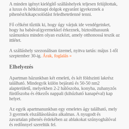
A minden igényt kielégítő szálláshelyek teljesen felújítottak,
a luxus és hétköznapi dolgok egyaránt igyekeznek a
pihenést/kikapcsolódást feledhetetlenné tenni.
Fő célként tűztük ki, hogy úgy várjuk ide vendégeinket,
hogy ha babával/gyermekkel érkeznek, biztosíthassunk
számunkra minden olyan eszközt, amely otthonossá teszik az
ittlétet.
A szálláshely szezonálisan üzemel, nyitva tartás: május 1-től
szeptember 30-ig.
Árak, foglalás »
Elhelyezés
Apartman házunkban két emeleti, és két földszinti lakrész
található. Mindegyik külön bejáratú és 50-50 nm2
alapterületű, melyekben 2-2 hálószoba, konyha, zuhanyzós
fürdőszoba és étkezős nappali (kihúzható kanapéval) kap
helyet.
Az egyik apartmanunkban egy emeletes ágy található, mely
3 gyermek elszállásolására alkalmas. A nyugodt és
zavartalan pihenés érdekében az ablakokat szúnyoghálóval
és redőnnyel szereltük fel.