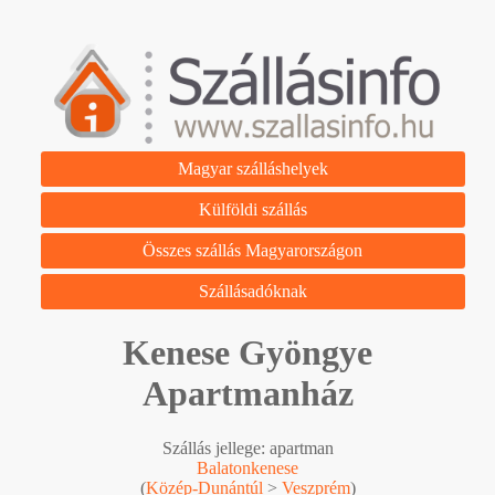
Magyar szálláshelyek
Külföldi szállás
Összes szállás Magyarországon
Szállásadóknak
Kenese Gyöngye
Apartmanház
Szállás jellege: apartman
Balatonkenese
(
Közép-Dunántúl
>
Veszprém
)