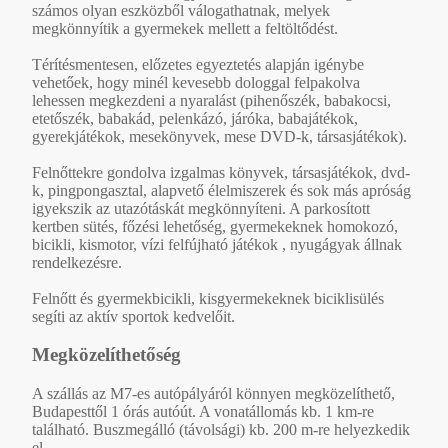
számos olyan eszközből válogathatnak, melyek
megkönnyítik a gyermekek mellett a feltöltődést.
Térítésmentesen, előzetes egyeztetés alapján igénybe
vehetőek, hogy minél kevesebb dologgal felpakolva
lehessen megkezdeni a nyaralást (pihenőszék, babakocsi,
etetőszék, babakád, pelenkázó, járóka, babajátékok,
gyerekjátékok, mesekönyvek, mese DVD-k, társasjátékok).
Felnőttekre gondolva izgalmas könyvek, társasjátékok, dvd-
k, pingpongasztal, alapvető élelmiszerek és sok más apróság
igyekszik az utazótáskát megkönnyíteni. A parkosított
kertben sütés, főzési lehetőség, gyermekeknek homokozó,
bicikli, kismotor, vízi felfújható játékok , nyugágyak állnak
rendelkezésre.
Felnőtt és gyermekbicikli, kisgyermekeknek biciklisülés
segíti az aktív sportok kedvelőit.
Megközelíthetőség
A szállás az M7-es autópályáról könnyen megközelíthető,
Budapesttől 1 órás autóút. A vonatállomás kb. 1 km-re
található. Buszmegálló (távolsági) kb. 200 m-re helyezkedik
el.