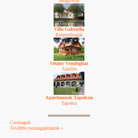
Mogyoród
Villa Gabriella
Balatonboglár
Sétány Vendégház
Alsóörs
Apartmanok Tapolcán
Tapolca
Csomagok
További csomagajánlatok »