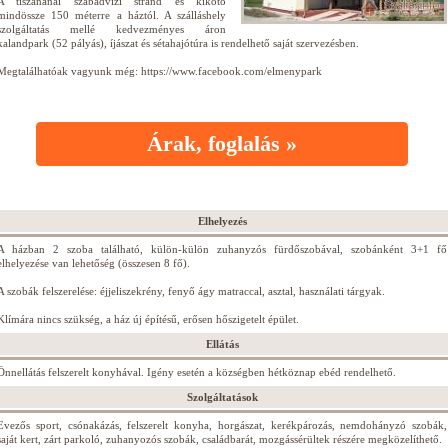
A tiszanánai szabadvízi strand és kikötő
mindössze 150 méterre a háztól. A szálláshely
szolgáltatás mellé kedvezményes áron
kalandpark (52 pályás), íjászat és sétahajótúra is rendelhető saját szervezésben.
Megtalálhatóak vagyunk még: https://www.facebook.com/elmenypark
Árak, foglalás »
Elhelyezés
A házban 2 szoba található, külön-külön zuhanyzós fürdőszobával, szobánként 3+1 fő
elhelyezése van lehetőség (összesen 8 fő).
A szobák felszerelése: éjjeliszekrény, fenyő ágy matraccal, asztal, használati tárgyak.
Klímára nincs szükség, a ház új építésű, erősen hőszigetelt épület.
Ellátás
Önnellátás felszerelt konyhával. Igény esetén a községben hétköznap ebéd rendelhető.
Szolgáltatások
Evezős sport, csónakázás, felszerelt konyha, horgászat, kerékpározás, nemdohányzó szobák,
saját kert, zárt parkoló, zuhanyozós szobák, családbarát, mozgássérültek részére megközelíthető.