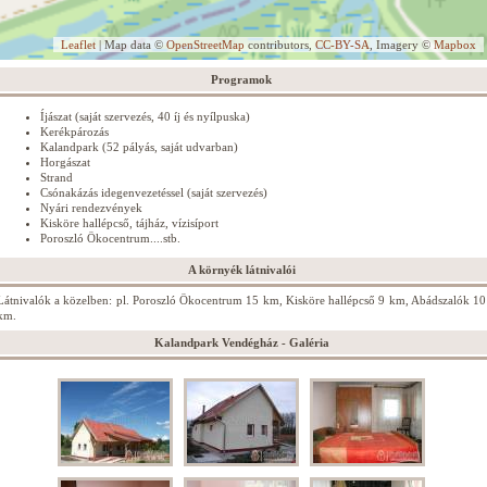
Leaflet
| Map data ©
OpenStreetMap
contributors,
CC-BY-SA
, Imagery ©
Mapbox
Programok
Íjászat (saját szervezés, 40 íj és nyílpuska)
Kerékpározás
Kalandpark (52 pályás, saját udvarban)
Horgászat
Strand
Csónakázás idegenvezetéssel (saját szervezés)
Nyári rendezvények
Kisköre hallépcső, tájház, vízisíport
Poroszló Ökocentrum....stb.
A környék látnivalói
Látnivalók a közelben: pl. Poroszló Ökocentrum 15 km, Kisköre hallépcső 9 km, Abádszalók 10
km.
Kalandpark Vendégház - Galéria