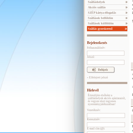
Szálláshelyek
Akciós szállás
SZÉP kártya elfogadás
Szállások belföldön
Szállások külföldön
Szállás gyorskereső
Bejelentkezés
Felhasználónév:
Jelszó:
» Elfelejtett jelszó
Hírlevél
Értesüljön elsőként a
szálláshelyek akciós ajánlatairól,
és vegyen részt ingyenes
nyereményjátékunkban!
Vezetéknév:
Keresztnév:
E-mail cím (@):