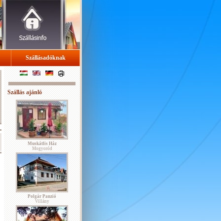
Szállásadóknak
Szállás ajánló
Muskátlis Ház
Mogyoród
Polgár Panzió
Villány