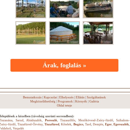
Árak, foglalás »
Bemutatkozás
|
Kapcsolat
|
Elhelyezés
|
Ellátás
|
Szolgáltatások
Megközelíthetőség
|
Programok
|
Környék
|
Galéria
Oldal teteje
Települések a közelben (távolság szerinti sorrendben):
Tiszanána
,
Sarud
,
Abádszalók
,
Poroszló
,
Tiszaszőlős
,
Mezőkövesd-Zsóry-fürdő
,
Szihalom-
Zsóry-fürdő
,
Tiszafüred-Örvény
,
Tiszafüred
,
Kőtelek
,
Bogács
,
Tard
,
Demjén
,
Eger
,
Egerszalók
,
Feldebrő
,
Verpelét