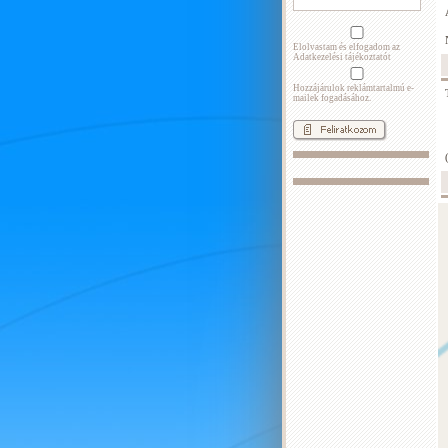
Elolvastam és elfogadom az
Adatkezelési tájékoztatót
Hozzájárulok reklámtartalmú e-
mailek fogadásához.