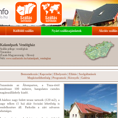
Külföldi szállás
Nyári szállásajánlatok
Akciós szállás
Kalandpark Vendégház
Szállás jellege: vendégház
Tiszanána
(
Észak-Magyarország
>
Heves
)
Web:
www.szallasinfo.hu/kalandpark_vendeghaz
Bemutatkozás
|
Kapcsolat
|
Elhelyezés
|
Ellátás
|
Szolgáltatások
Megközelíthetőség
|
Programok
|
Környék
|
Galéria
Tiszanánán az Álomparton, a Tisza-tótól
mindössze 100 méterre, hangulatos csendes
magánszálláshely kiadó.
A házhoz nagy fedett terasz tartozik (120 m2), a
nagy telken (1 ha) akár focizási lehetőség is
rendelkezésre áll. Parkolás a zárt udvaron
lehetséges.