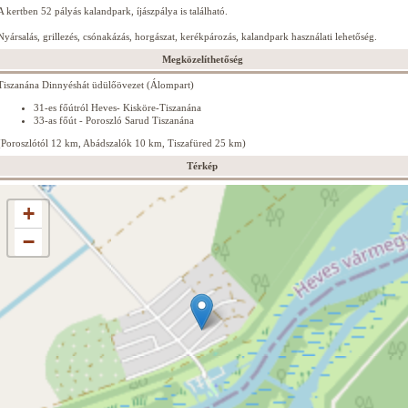
A kertben 52 pályás kalandpark, íjászpálya is található.
Nyársalás, grillezés, csónakázás, horgászat, kerékpározás, kalandpark használati lehetőség.
Megközelíthetőség
Tiszanána Dinnyéshát üdülőövezet (Álompart)
31-es főútról Heves- Kisköre-Tiszanána
33-as főút - Poroszló Sarud Tiszanána
(Poroszlótól 12 km, Abádszalók 10 km, Tiszafüred 25 km)
Térkép
+
−