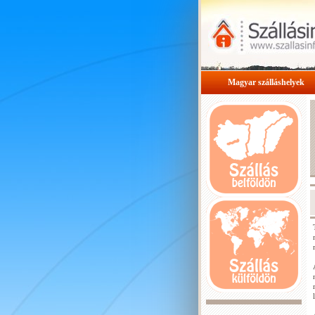
Magyar szálláshelyek