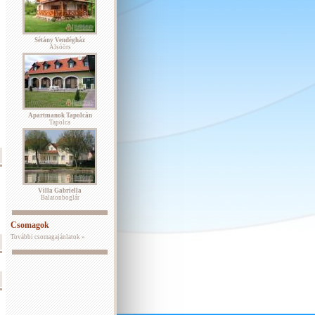
Sétány Vendégház
Alsóörs
Apartmanok Tapolcán
Tapolca
Villa Gabriella
Balatonboglár
Csomagok
További csomagajánlatok »