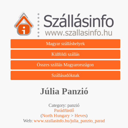
Magyar szálláshelyek
Külföldi szállás
Összes szállás Magyarországon
Szállásadóknak
Júlia Panzió
Category: panzió
Parádfürdő
(
North Hungary
>
Heves
)
Web:
www.szallasinfo.hu/julia_panzio_parad