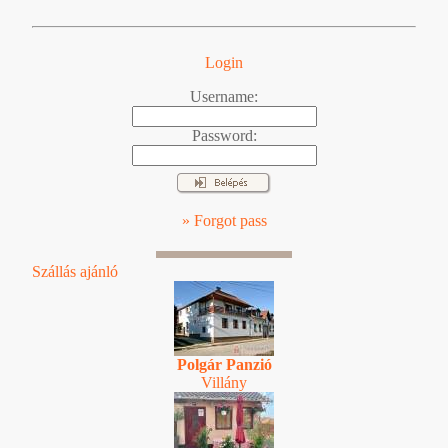
Login
Username:
Password:
» Forgot pass
Szállás ajánló
Polgár Panzió
Villány