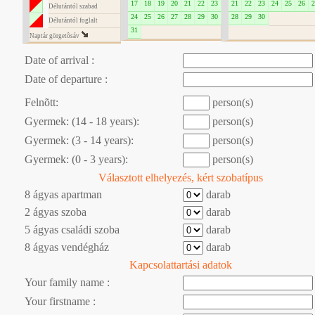
17
18
19
20
21
22
23
21
22
23
24
25
26
2
Délutántól szabad
24
25
26
27
28
29
30
28
29
30
Délutántól foglalt
31
Naptár görgetôsáv
Date of arrival :
Date of departure :
Felnõtt:
person(s)
Gyermek: (14 - 18 years):
person(s)
Gyermek: (3 - 14 years):
person(s)
Gyermek: (0 - 3 years):
person(s)
Választott elhelyezés, kért szobatípus
8 ágyas apartman
darab
2 ágyas szoba
darab
5 ágyas családi szoba
darab
8 ágyas vendégház
darab
Kapcsolattartási adatok
Your family name :
Your firstname :