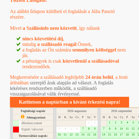
Tisztelt Látogató!
Az alábbi űrlapon küldheti el foglalását a Júlia Panzió
részére.
Mivel
a Szállásinfo nem közvetít
, így nálunk
nincs közvetítési díj
,
mindig
a szállásadó reagál
Önnek,
a foglalás az Ön számára
semmilyen költséggel
nem
jár,
a pénzügyek is csak
közvetlenül a szállásadóval
rendezendőek.
Megkeresésére a szállásadó legfeljebb
24 órán belül
, a
fenti
árlistában
szereplő árak alapján ad választ. A foglalás
lekéréses rendszerben működik, a szállásadó
visszaigazolásával válik érvényessé.
Kattintson a naptárban a kívánt érkezési napra!
Foglaltsági naptár
2026 augusztus
2026 szeptember
H
K
Sz
Cs
P
Sz
V
H
K
Sz
Cs
P
Sz
Jelmagyarázat
1
2
1
2
3
4
5
(Részben) szabad
3
4
5
6
7
8
9
7
8
9
10
11
12
1
Foglalt / zárva tart
10
11
12
13
14
15
16
14
15
16
17
18
19
2
Turnusváltási napok: