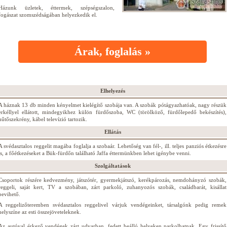
Házunk üzletek, éttermek, szépségszalon,
fogászat szomszédságában helyezkedik el.
Árak, foglalás »
Elhelyezés
A háznak 13 db minden kényelmet kielégítő szobája van. A szobák pótágyazhatóak, nagy részük
erkéllyel ellátott, mindegyikhez külön fürdőszoba, WC (törölköző, fürdőlepedő bekészítés),
hűtőszekrény, kábel televízió tartozik.
Ellátás
A svédasztalos reggelit magába foglalja a szobaár. Lehetőség van fél-, ill. teljes panziós étkezésre
is, a főétkezéseket a Bük-fürdőn található Jaffa éttermünkben lehet igénybe venni.
Szolgáltatások
Csoportok részére kedvezmény, játszótér, gyermekjátszó, kerékpározás, nemdohányzó szobák,
reggeli, saját kert, TV a szobában, zárt parkoló, zuhanyozós szobák, családbarát, kisállat
bevihető.
A reggelizőteremben svédasztalos reggelivel várjuk vendégeinket, társalgónk pedig remek
helyszíne az esti összejöveteleknek.
Az autóval érkező vendégek zárt udvarban, fedett beálló helyeken parkolhatnak. Egy frissítő