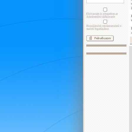
Elolvastam és elfogadom az
Adatkezelési tájékoztatót
Hozzájárulok reklámtartalmú e-
mailek fogadásához.