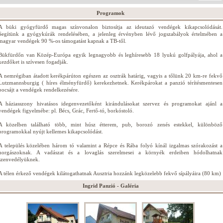
Programok
A büki gyógyfürdő magas színvonalon biztosítja az ideutazó vendégek kikapcsolódását.
Segítünk a gyógykúrák rendelésében, a jelenleg érvényben lévő jogszabályok értelmében a
magyar vendégek 90 %-os támogatást kapnak a TB-től.
Bükfürdőn van Közép-Európa egyik legnagyobb és leghíresebb 18 lyukú golfpályája, ahol a
kezdőket is szívesen fogadják.
A nemrégiban átadott kerékpárúton egészen az osztrák határig, vagyis a tőlünk 20 km-re fekvő
Lutzmannsburgig ( híres élményfürdő) kerekezhetnek. Kerékpárokat a panzió térítésmentesen
bocsájt a vendégek rendelkezésére.
A háziasszony hivatásos idegenvezetőként kirándulásokat szervez és programokat ajánl a
vendégek figyelmébe: pl. Bécs, Grác, Fertő-tó, borkóstoló.
A közelben található több, mint húsz étterem, pub, borozó zenés estekkel, különböző
programokkal nyújt kellemes kikapcsolódást.
A település közelében három tó valamint a Répce és Rába folyó kínál izgalmas szórakozást a
horgászoknak. A vadászat és a lovaglás szerelmesei a környék erdeiben hódolhatnak
szenvedélyüknek.
A télen érkező vendégek kilátogathatnak Ausztria hozzánk legközelebb fekvő sípályáira (80 km)
Ingrid Panzió - Galéria