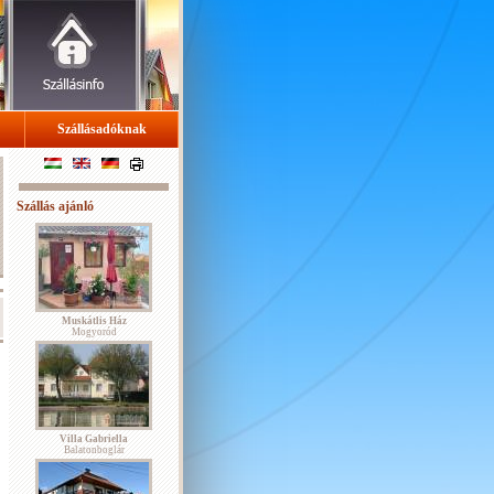
Szállásadóknak
Szállás ajánló
Muskátlis Ház
Mogyoród
Villa Gabriella
Balatonboglár