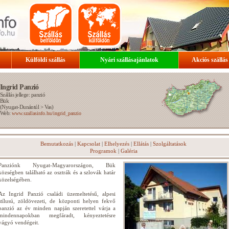
Külföldi szállás
Nyári szállásajánlatok
Akciós szállás
Ingrid Panzió
Szállás jellege: panzió
Bük
(
Nyugat-Dunántúl
>
Vas
)
Web:
www.szallasinfo.hu/ingrid_panzio
Bemutatkozás
|
Kapcsolat
|
Elhelyezés
|
Ellátás
|
Szolgáltatások
Programok
|
Galéria
Panziónk Nyugat-Magyarországon, Bük
községben található az osztrák és a szlovák határ
közelségében.
Az Ingrid Panzió családi üzemeltetésű, alpesi
stílusú, zöldövezeti, de központi helyen fekvő
panzió az év minden napján szeretettel várja a
mindennapokban megfáradt, kényeztetésre
vágyó vendégeit.