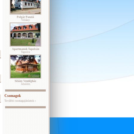
Polgár Panzió
Villány
Apartmanok Tapolcán
Tapolca
Sétány Vendégház
Alsóörs
Csomagok
További csomagajánlatok »