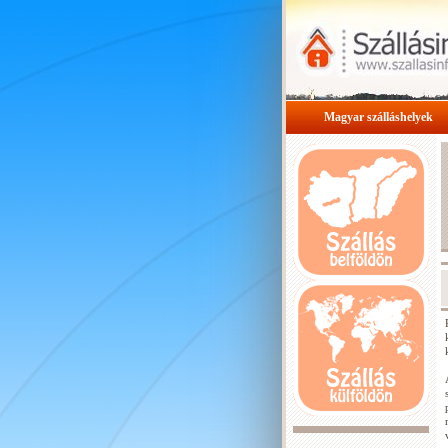
Magyar szálláshelyek