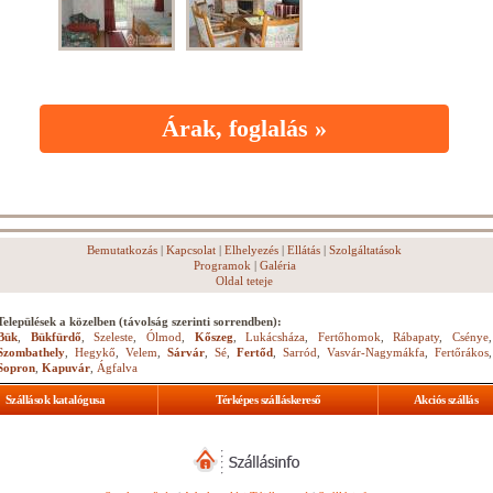
Árak, foglalás »
Bemutatkozás
|
Kapcsolat
|
Elhelyezés
|
Ellátás
|
Szolgáltatások
Programok
|
Galéria
Oldal teteje
Települések a közelben (távolság szerinti sorrendben):
Bük
,
Bükfürdő
,
Szeleste
,
Ólmod
,
Kőszeg
,
Lukácsháza
,
Fertőhomok
,
Rábapaty
,
Csénye
,
Szombathely
,
Hegykő
,
Velem
,
Sárvár
,
Sé
,
Fertőd
,
Sarród
,
Vasvár-Nagymákfa
,
Fertőrákos
,
Sopron
,
Kapuvár
,
Ágfalva
Szállások katalógusa
Térképes szálláskereső
Akciós szállás