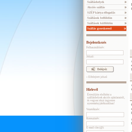
Szálláshelyek
Akciós szállás
SZÉP kártya elfogadás
Szállások belföldön
Szállások külföldön
Szállás gyorskereső
Bejelentkezés
Felhasználónév:
Jelszó:
» Elfelejtett jelszó
Hírlevél
Értesüljön elsőként a
szálláshelyek akciós ajánlatairól,
és vegyen részt ingyenes
nyereményjátékunkban!
Vezetéknév:
Keresztnév:
E-mail cím (@):