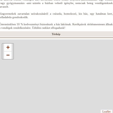
vagy gyógymasszázs -ami szintén a házban vehető igénybe, nemcsak beteg vendégeinknek
javasolt.
Kisgyermekek zavartalan szórakozásáról a csúszda, homokozó, kis ház, egy hatalmas kert,
tollaslabda gondoskodik.
Éttermünkben 10 % kedvezményt biztosítunk a ház lakóinak. Kerékpárok térítésmentesen állnak
a vendégek rendelkezésére. Üdülési csekket elfogadunk!
Térkép
+
−
Leaflet