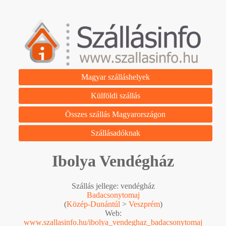
Magyar szálláshelyek
Külföldi szállás
Összes szállás Magyarországon
Szállásadóknak
Ibolya Vendégház
Szállás jellege: vendégház
Badacsonytomaj
(
Közép-Dunántúl
>
Veszprém
)
Web:
www.szallasinfo.hu/ibolya_vendeghaz_badacsonytomaj