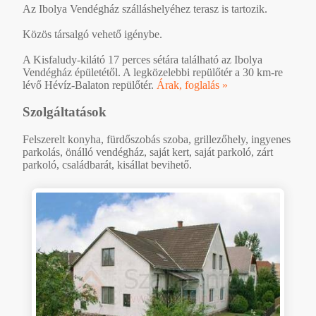
Az Ibolya Vendégház szálláshelyéhez terasz is tartozik.
Közös társalgó vehető igénybe.
A Kisfaludy-kilátó 17 perces sétára található az Ibolya
Vendégház épületétől. A legközelebbi repülőtér a 30 km-re
lévő Hévíz-Balaton repülőtér.
Árak, foglalás »
Szolgáltatások
Felszerelt konyha, fürdőszobás szoba, grillezőhely, ingyenes
parkolás, önálló vendégház, saját kert, saját parkoló, zárt
parkoló, családbarát, kisállat bevihető.