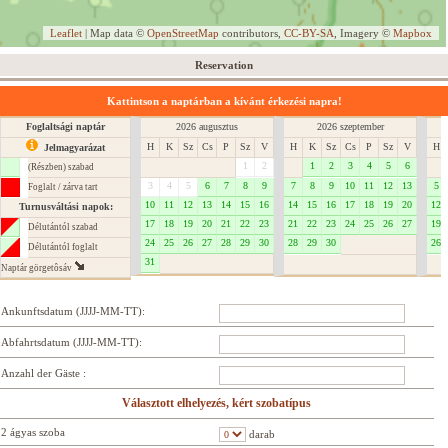
Leaflet
| Map data ©
OpenStreetMap
contributors,
CC-BY-SA
, Imagery ©
Mapbox
Reservation
Kattintson a naptárban a kívánt érkezési napra!
Foglaltsági naptár
2026 augusztus
2026 szeptember
H
K
Sz
Cs
P
Sz
V
H
K
Sz
Cs
P
Sz
V
H
Jelmagyarázat
1
2
1
2
3
4
5
6
(Részben) szabad
3
4
5
6
7
8
9
7
8
9
10
11
12
13
5
Foglalt / zárva tart
10
11
12
13
14
15
16
14
15
16
17
18
19
20
12
Turnusváltási napok:
17
18
19
20
21
22
23
21
22
23
24
25
26
27
19
Délutántól szabad
24
25
26
27
28
29
30
28
29
30
26
Délutántól foglalt
31
Naptár görgetôsáv
Ankunftsdatum (JJJJ-MM-TT):
Abfahrtsdatum (JJJJ-MM-TT):
Anzahl der Gäste :
Választott elhelyezés, kért szobatípus
2 ágyas szoba
darab