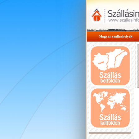
Magyar szálláshelyek