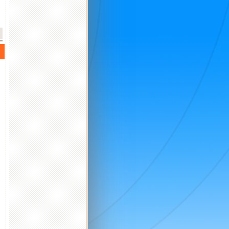
2026 október
2026 november
2026 december
K
Sz
Cs
P
Sz
V
H
K
Sz
Cs
P
Sz
V
H
K
Sz
Cs
P
Sz
V
H
K
1
2
3
4
1
1
2
3
4
5
6
6
7
8
9
10
11
2
3
4
5
6
7
8
7
8
9
10
11
12
13
4
5
13
14
15
16
17
18
9
10
11
12
13
14
15
14
15
16
17
18
19
20
11
12
20
21
22
23
24
25
16
17
18
19
20
21
22
21
22
23
24
25
26
27
18
19
27
28
29
30
31
23
24
25
26
27
28
29
28
29
30
31
25
26
30