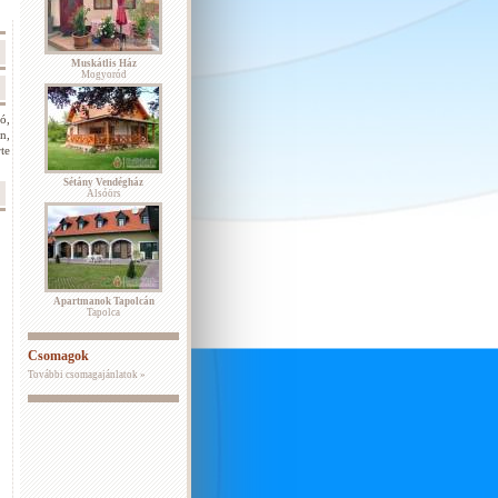
Muskátlis Ház
Mogyoród
ó,
n,
te
Sétány Vendégház
Alsóörs
Apartmanok Tapolcán
Tapolca
Csomagok
További csomagajánlatok »