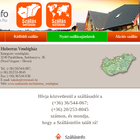
Külföldi szállás
Nyári szállásajánlatok
Akciós szállás
Hubertus Vendégház
Kategorie: vendégház
3240
Parádóhuta
, Széchenyi u. 36.
(
Nord Ungarn
>
Heves
)
Tel.: (+36) 36/544-067;
(+36) 20/253-8045
Fax: (+36) 36/544-036
E-mail:
kakuke@citromail.hu
Web:
www.szallasinfo.hu/hubertus_vendeghaz
Hívja közvetlenül a szállásadót a
(+36) 36/544-067;
(+36) 20/253-8045
számon, és mondja,
hogy a Szállásinfón talált rá!