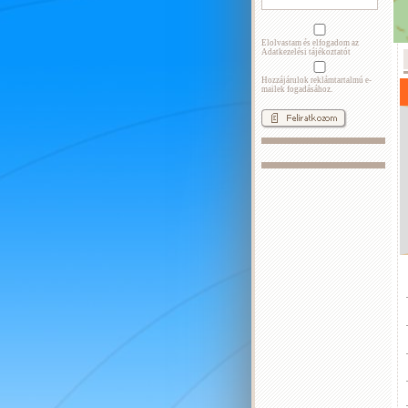
Elolvastam és elfogadom az
Adatkezelési tájékoztatót
Hozzájárulok reklámtartalmú e-
mailek fogadásához.