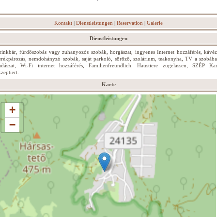
Kontakt
|
Dienstleistungen
|
Reservation
|
Galerie
Dienstleistungen
rinkbár, fürdőszobás vagy zuhanyozós szobák, horgászat, ingyenes Internet hozzáférés, kávéz
erékpározás, nemdohányzó szobák, saját parkoló, söröző, szolárium, teakonyha, TV a szobába
adászat, Wi-Fi internet hozzáférés, Familienfreundlich, Haustiere zugelassen, SZÉP Kar
zeptiert.
Karte
+
−