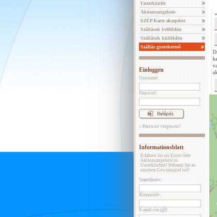
Unterkünfte
Aktionsangebote
SZÉP Karte akzeptiert
Szállások belföldön
Szállások külföldön
Szállás gyorskereső
D
k
v
Einloggen
ak
Username:
Passwort:
» Passwort vergessen?
Informationsblatt
Erfahren Sie als Erster über
Aktionsangebote in
Unterkünften! Nehmen Sie an
unserem Gewinnspiel teil!
Vezetéknév:
Keresztnév:
E-mail cím (@):