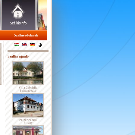
Szállásadóknak
Szállás ajánló
Villa Gabriella
Balatonboglár
Polgár Panzió
Villány