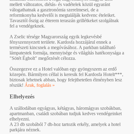
mellett változatos, diétás- és vadételek közül egyaránt
válogathatnak a gasztronómia szerelmesei, de a
reformkonyha kedvelői is megtalálják kedvenc ételeiket.
Tavasztól őszig az étterem teraszán grillétkeket szolgálnak
fel a vendégeknek.
A Zselic térsége Magyarország egyik legkevésbé
fényszennyezett területe. Kardosfa hozzájárul ennek a
természeti kincsnek a megóvásához. A parkban található
lámpatestek formája, mennyisége és világítás hatékonysága a
"Sötét Égbolt" megőrzését célozza.
Összegezve ez a Hotel valóban egy gyöngyszem az erdő
közepén. Bármilyen céllal is keresik fel Kardosfa Hotelt***,
biztosak lehetnek abban, hogy felejthetetlen élményben lesz
részük!
Árak, foglalás »
Elhelyezés
A szállodában egyágyas, kétágyas, háromágyas szobákban,
apartmanban, családi szobában tudjuk kedves vendégeinket
elhelyezni.
A 23 db szobából 7 db-hoz tartozik erkély, amelyek a hotel
parkjára néznek.