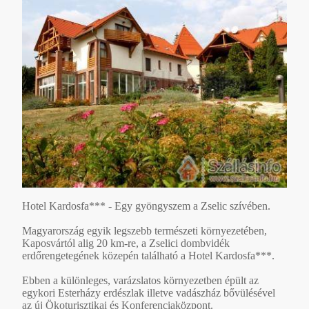
Hotel Kardosfa*** - Egy gyöngyszem a Zselic szívében.
Magyarország egyik legszebb természeti környezetében,
Kaposvártól alig 20 km-re, a Zselici dombvidék
erdőrengetegének közepén található a Hotel Kardosfa***.
Ebben a különleges, varázslatos környezetben épült az
egykori Esterházy erdészlak illetve vadászház bővülésével
az új Ökoturisztikai és Konferenciaközpont.