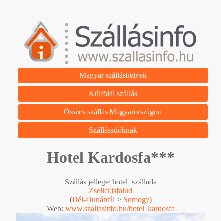
Magyar szálláshelyek
Külföldi szállás
Összes szállás Magyarországon
Szállásadóknak
Hotel Kardosfa***
Szállás jellege: hotel, szálloda
Zselickisfalud
(
Dél-Dunántúl
>
Somogy
)
Web:
www.szallasinfo.hu/hotel_kardosfa