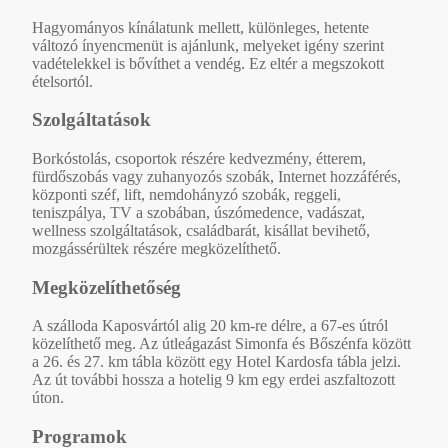
Hagyományos kínálatunk mellett, különleges, hetente
változó ínyencmenüt is ajánlunk, melyeket igény szerint
vadételekkel is bővíthet a vendég. Ez eltér a megszokott
ételsortól.
Szolgáltatások
Borkóstolás, csoportok részére kedvezmény, étterem,
fürdőszobás vagy zuhanyozós szobák, Internet hozzáférés,
központi széf, lift, nemdohányzó szobák, reggeli,
teniszpálya, TV a szobában, úszómedence, vadászat,
wellness szolgáltatások, családbarát, kisállat bevihető,
mozgássérültek részére megközelíthető.
Megközelíthetőség
A szálloda Kaposvártól alig 20 km-re délre, a 67-es útról
közelíthető meg. Az útleágazást Simonfa és Bőszénfa között
a 26. és 27. km tábla között egy Hotel Kardosfa tábla jelzi.
Az út további hossza a hotelig 9 km egy erdei aszfaltozott
úton.
Programok