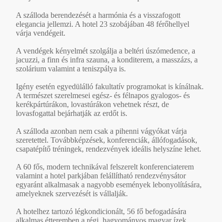
A szálloda berendezését a harmónia és a visszafogott
elegancia jellemzi. A hotel 23 szobájában 48 férőhellyel
várja vendégeit.
A vendégek kényelmét szolgálja a beltéri úszómedence, a
jacuzzi, a finn és infra szauna, a konditerem, a masszázs, a
szolárium valamint a teniszpálya is.
Igény esetén egyedülálló fakultatív programokat is kínálnak.
A természet szerelmesei egész- és félnapos gyalogos- és
kerékpártúrákon, lovastúrákon vehetnek részt, de
lovasfogattal bejárhatják az erdőt is.
A szálloda azonban nem csak a pihenni vágyókat várja
szeretettel. Továbbképzések, konferenciák, állófogadások,
csapatépítő tréningek, rendezvények ideális helyszíne lehet.
A 60 fős, modern technikával felszerelt konferenciaterem
valamint a hotel parkjában felállítható rendezvénysátor
egyaránt alkalmasak a nagyobb események lebonyolítására,
amelyeknek szervezését is vállalják.
A hotelhez tartozó légkondicionált, 56 fő befogadására
alkalmas étteremben a régi, hagyományos magyar ízek