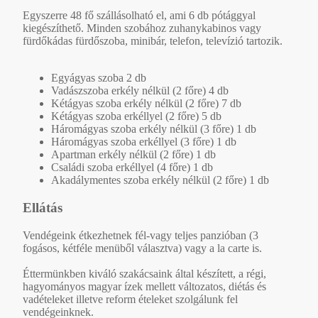
Egyszerre 48 fő szállásolható el, ami 6 db pótággyal
kiegészíthető. Minden szobához zuhanykabinos vagy
fürdőkádas fürdőszoba, minibár, telefon, televízió tartozik.
Egyágyas szoba 2 db
Vadászszoba erkély nélkül (2 főre) 4 db
Kétágyas szoba erkély nélkül (2 főre) 7 db
Kétágyas szoba erkéllyel (2 főre) 5 db
Háromágyas szoba erkély nélkül (3 főre) 1 db
Háromágyas szoba erkéllyel (3 főre) 1 db
Apartman erkély nélkül (2 főre) 1 db
Családi szoba erkéllyel (4 főre) 1 db
Akadálymentes szoba erkély nélkül (2 főre) 1 db
Ellátás
Vendégeink étkezhetnek fél-vagy teljes panzióban (3
fogásos, kétféle menüből választva) vagy a la carte is.
Éttermünkben kiváló szakácsaink által készített, a régi,
hagyományos magyar ízek mellett változatos, diétás és
vadételeket illetve reform ételeket szolgálunk fel
vendégeinknek.