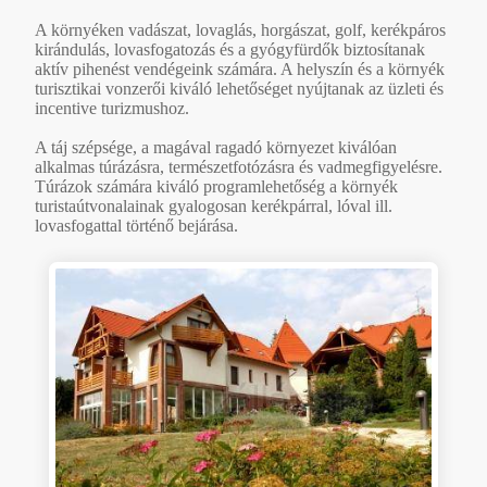
A környéken vadászat, lovaglás, horgászat, golf, kerékpáros
kirándulás, lovasfogatozás és a gyógyfürdők biztosítanak
aktív pihenést vendégeink számára. A helyszín és a környék
turisztikai vonzerői kiváló lehetőséget nyújtanak az üzleti és
incentive turizmushoz.
A táj szépsége, a magával ragadó környezet kiválóan
alkalmas túrázásra, természetfotózásra és vadmegfigyelésre.
Túrázok számára kiváló programlehetőség a környék
turistaútvonalainak gyalogosan kerékpárral, lóval ill.
lovasfogattal történő bejárása.