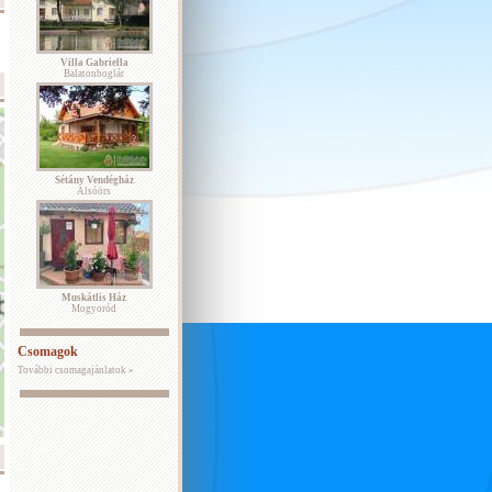
Villa Gabriella
Balatonboglár
Sétány Vendégház
Alsóörs
Muskátlis Ház
Mogyoród
Csomagok
További csomagajánlatok »