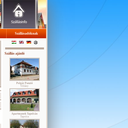
Szállásadóknak
Szállás ajánló
Polgár Panzió
Villány
Apartmanok Tapolcán
Tapolca