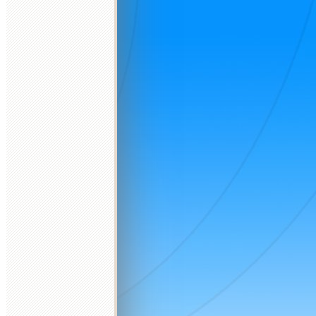
2026 október
2026 november
2026 december
K
Sz
Cs
P
Sz
V
H
K
Sz
Cs
P
Sz
V
H
K
Sz
Cs
P
Sz
V
H
K
1
2
3
4
1
1
2
3
4
5
6
6
7
8
9
10
11
2
3
4
5
6
7
8
7
8
9
10
11
12
13
4
5
13
14
15
16
17
18
9
10
11
12
13
14
15
14
15
16
17
18
19
20
11
12
20
21
22
23
24
25
16
17
18
19
20
21
22
21
22
23
24
25
26
27
18
19
27
28
29
30
31
23
24
25
26
27
28
29
28
29
30
31
25
26
30