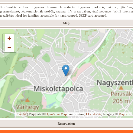
Fürdőszobás szobák, ingyenes Internet hozzáférés, ingyenes parkolás, jakuzzi, játszótér,
gyermekjátszó, légkondicionált szobák, szauna, TV a szobában, úszómedence, Wi-Fi internet
hozzáférés, ideal for families, accessible for handicapped, SZÉP card accepted.
Map
+
−
Leaflet
| Map data ©
OpenStreetMap
contributors,
CC-BY-SA
, Imagery ©
Mapbox
Reservation