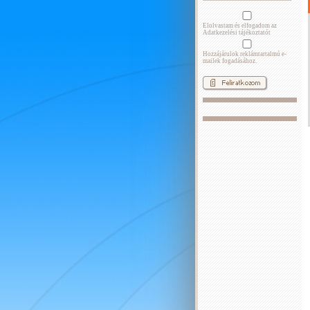
Elolvastam és elfogadom az
Adatkezelési tájékoztatót
Hozzájárulok reklámtartalmú e-
mailek fogadásához.