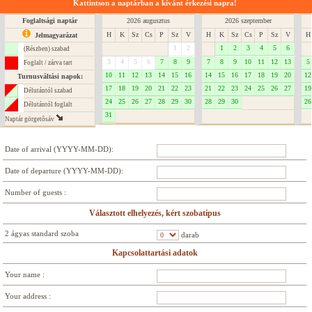
Kattintson a naptárban a kívánt érkezési napra!
Foglaltsági naptár
2026 augusztus
2026 szeptember
H
K
Sz
Cs
P
Sz
V
H
K
Sz
Cs
P
Sz
V
H
Jelmagyarázat
1
2
1
2
3
4
5
6
(Részben) szabad
3
4
5
6
7
8
9
7
8
9
10
11
12
13
5
Foglalt / zárva tart
10
11
12
13
14
15
16
14
15
16
17
18
19
20
12
Turnusváltási napok:
17
18
19
20
21
22
23
21
22
23
24
25
26
27
19
Délutántól szabad
24
25
26
27
28
29
30
28
29
30
26
Délutántól foglalt
31
Naptár görgetôsáv
Date of arrival (YYYY-MM-DD):
Date of departure (YYYY-MM-DD):
Number of guests :
Választott elhelyezés, kért szobatípus
2 ágyas standard szoba
darab
Kapcsolattartási adatok
Your name :
Your address :