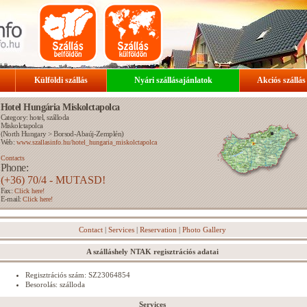
Külföldi szállás
Nyári szállásajánlatok
Akciós szállás
Hotel Hungária Miskolctapolca
Category: hotel, szálloda
Miskolctapolca
(
North Hungary
>
Borsod-Abaúj-Zemplén
)
Web:
www.szallasinfo.hu/hotel_hungaria_miskolctapolca
Contacts
Phone:
(+36) 70/4 - MUTASD!
Fax:
Click here!
E-mail:
Click here!
Contact
|
Services
|
Reservation
|
Photo Gallery
A szálláshely NTAK regisztrációs adatai
Regisztrációs szám: SZ23064854
Besorolás: szálloda
Services