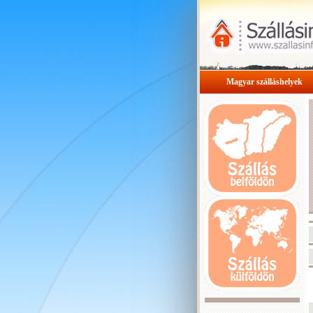
Magyar szálláshelyek