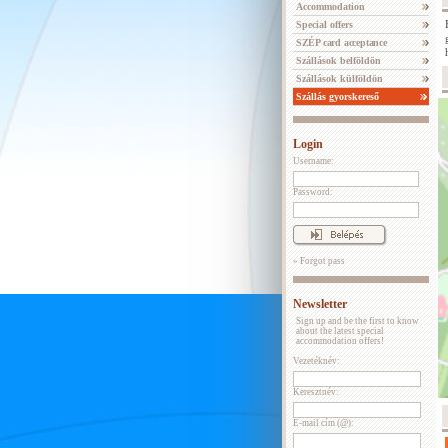
Accommodation
Special offers
SZÉP card acceptance
Szállások belföldön
Szállások külföldön
Szállás gyorskereső
Login
Username:
Password:
» Forgot pass
Newsletter
Sign up and be the first to know
about the latest special
accommodation offers!
Vezetéknév:
Keresztnév:
E-mail cím (@):