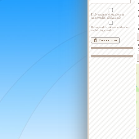
Elolvastam és elfogadom az
Adatkezelési tájékoztatót
Hozzájárulok reklámtartalmú e-
mailek fogadásához.