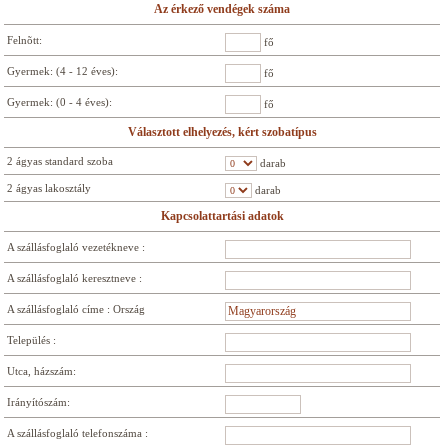
Az érkező vendégek száma
Felnõtt:
fő
Gyermek: (4 - 12 éves):
fő
Gyermek: (0 - 4 éves):
fő
Választott elhelyezés, kért szobatípus
2 ágyas standard szoba
darab
2 ágyas lakosztály
darab
Kapcsolattartási adatok
A szállásfoglaló vezetékneve :
A szállásfoglaló keresztneve :
A szállásfoglaló címe : Ország
Település :
Utca, házszám:
Irányítószám:
A szállásfoglaló telefonszáma :