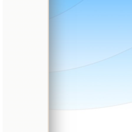
d
2026 október
2026 november
2026 december
K
Sz
Cs
P
Sz
V
H
K
Sz
Cs
P
Sz
V
H
K
Sz
Cs
P
Sz
V
H
K
1
2
3
4
1
1
2
3
4
5
6
6
7
8
9
10
11
2
3
4
5
6
7
8
7
8
9
10
11
12
13
4
5
13
14
15
16
17
18
9
10
11
12
13
14
15
14
15
16
17
18
19
20
11
12
20
21
22
23
24
25
16
17
18
19
20
21
22
21
22
23
24
25
26
27
18
19
27
28
29
30
31
23
24
25
26
27
28
29
28
29
30
31
25
26
30