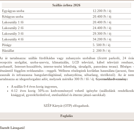
Szállás árlista 2026
Egyágyas szoba
12.200 Ft / éj
Kétágyas szoba
20.400 Ft / éj
Lakosztály 1 fő
20.400 Ft / éj
Lakosztály 2 fő
24.400 Ft / éj
Lakosztály 3 fő
29.300 Ft / éj
Lakosztály 4 fő
34.200 Ft / éj
Pótágy
5. 500 Ft / éj
Háziállat
2. 200 Ft / éj
Az ár tartalmazza: szállás fürdőkádas vagy zuhanyzós szobában (őrzött parkoló, 24 órás
recepciós szolgálat, szoba-szerviz, klimatizálás, LCD televízió, kábel televízió rendszer,
szobaszéf, Internet-hozzáférés, interne-tezési lehetőség, társalgók, panoráma terasz). Bőséges -
létszámtól függően svédasztalos - reggeli. Wellness részlegünk korlátlan használata (jacuzzi, finn
szaunák és infraszauna hangulatvilágítással, zuhanydézsa, sóbarlang, törölköző). Az ár nem
tartalmazza az idegenforgalmi adót, melynek mértéke 300 Ft / fő / éj.
Gyermekkedvezmény:
A szállás 0-4 éves korig ingyenes,
4-12 éves korig 50%-os kedvezménnyel vehető igénybe (szállodánk rendelkezik
kisággyal, gyerekfürdetővel, etetőszékkel és éttermi játszó-sarokkal).
SZÉP Kártyát (OTP) elfogadunk.
Foglalás
Tisztelt Látogató!