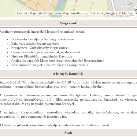
Leaflet
| Map data ©
OpenStreetMap
contributors,
CC-BY-SA
, Imagery ©
Mapbox
Programok
Fakultatív programok (megfelelő létszámú jelentkező esetén):
Borkóstoló Csátalján a Naphegy Pincészetnél
Bajai városnézés idegenvezetéssel
Karapancsai Vadászkastély megtekintése
Gemenci erdőlátogatás kisvasúttal, sétahajózással
Pipacsos Pihenőház megtekintése Dávodon
A világ legnagyobb Mária szobrának megtekintése Hercegszántón
Busó múzeum megtekintése Mohácson (kompozással)
A környék látnivalói
Strandfürdő: A 700 méteres mélységből feltörő 38 °C-os dupla, hévizes medencében a gyógyvíz
jótékony - reumatológiai bántalmakra gyakorolt - pozitív hatásait érezheti.
A gyermek- és úszómedence minden korosztály igényeit kielégíti, amely kiegészült egy
élményfürdővel (pezsgőágyak, ülő-, állómasszázsok, nyakzuhanyok, buzgárok és vízesés),
csúszdaparkkal és egy nagyobb gyermekmedencével.
A mozgásra, kikapcsolódásra, sportolásra vágyókat, futball-, strandröplabda-, és salakos
teniszpálya, ill. pingpongasztal és játszótér várja.
A fürdőzők, pihenők kényelmét szolgálja a medencék melletti büfé és pizzéria.
Árak