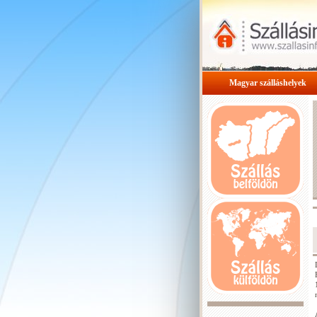
Magyar szálláshelyek