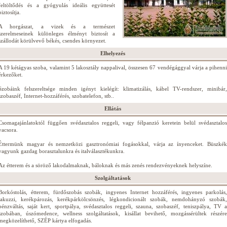
feltöltődés és a gyógyulás ideális együttesét
biztosítja.
A horgászat, a vizek és a természet
szerelmeseinek különleges élményt biztosít a
szállodát körülvevő békés, csendes környezet.
Elhelyezés
A 19 kétágyas szoba, valamint 5 lakosztály nappalival, összesen 67 vendégággyal várja a pihenni
érkezőket.
Szobáink felszereltsége minden igényt kielégít: klimatizálás, kábel TV-rendszer, minibár,
szobaszéf, Internet-hozzáférés, szobatelefon, stb..
Ellátás
Csomagajánlatoktól függően svédasztalos reggeli, vagy félpanzió keretein belül svédasztalos
vacsora.
Éttermünk magyar és nemzetközi gasztronómiai fogásokkal, várja az ínyenceket. Büszkék
vagyunk gazdag borasztalunkra és italválasztékunkra.
Az étterem és a söröző lakodalmaknak, báloknak és más zenés rendezvényeknek helyszíne.
Szolgáltatások
Borkóstolás, étterem, fürdőszobás szobák, ingyenes Internet hozzáférés, ingyenes parkolás,
jakuzzi, kerékpározás, kerékpárkölcsönzés, légkondicionált szobák, nemdohányzó szobák,
pénzváltás, saját kert, sportpálya, svédasztalos reggeli, szauna, szobaszéf, teniszpálya, TV a
szobában, úszómedence, wellness szolgáltatások, kisállat bevihető, mozgássérültek részére
megközelíthető, SZÉP kártya elfogadás.