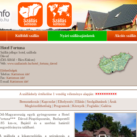
Külföldi szállás
Nyári szállásajánlatok
Akciós szállás
Hotel Fortuna
Szállás jellege: hotel, szálloda
Dávod
(
Dél-Alföld
>
Bács-Kiskun
)
Web:
www.szallasinfo.hu/hotel_fortuna_davod
Elérhetőségek
Telefon:
Kattintson ide!
Fax:
Kattintson ide!
E-mail:
Kattintson ide!
A szálláshely értékelése 1 vendég véleménye alapján:
Bemutatkozás
|
Kapcsolat
|
Elhelyezés
|
Ellátás
|
Szolgáltatások
|
Árak
Megközelíthetőség
|
Programok
|
Környék
|
Foglalás
|
Galéria
Dél-Magyarország egyik gyöngyszeme a Hotel
Fortuna*** Dávod-Püspökpusztán, Budapesttől
185 km-re, Bajától és a szerbiai határtól
negyedórányira található.
A szálloda a kikapcsolódás, a szórakozás, a