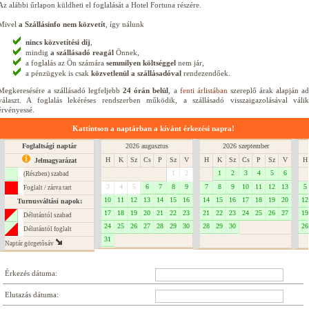
Az alábbi űrlapon küldheti el foglalását a Hotel Fortuna részére.
Mivel
a Szállásinfo nem közvetít
, így nálunk
nincs közvetítési díj
,
mindig
a szállásadó reagál
Önnek,
a foglalás az Ön számára
semmilyen költséggel
nem jár,
a pénzügyek is csak
közvetlenül a szállásadóval
rendezendőek.
Megkeresésére a szállásadó legfeljebb
24 órán belül
, a
fenti árlistában
szereplő árak alapján a
választ. A foglalás lekéréses rendszerben működik, a szállásadó visszaigazolásával válik
érvényessé.
Kattintson a naptárban a kívánt érkezési napra!
Foglaltsági naptár
2026 augusztus
2026 szeptember
H
K
Sz
Cs
P
Sz
V
H
K
Sz
Cs
P
Sz
V
H
Jelmagyarázat
1
2
1
2
3
4
5
6
(Részben) szabad
3
4
5
6
7
8
9
7
8
9
10
11
12
13
5
Foglalt / zárva tart
10
11
12
13
14
15
16
14
15
16
17
18
19
20
12
Turnusváltási napok:
17
18
19
20
21
22
23
21
22
23
24
25
26
27
19
Délutántól szabad
24
25
26
27
28
29
30
28
29
30
26
Délutántól foglalt
31
Naptár görgetôsáv
Érkezés dátuma:
Elutazás dátuma: