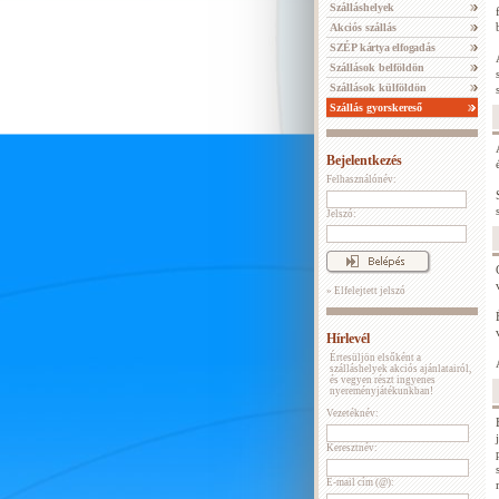
Szálláshelyek
Akciós szállás
SZÉP kártya elfogadás
Szállások belföldön
Szállások külföldön
Szállás gyorskereső
Bejelentkezés
Felhasználónév:
Jelszó:
» Elfelejtett jelszó
Hírlevél
Értesüljön elsőként a
szálláshelyek akciós ajánlatairól,
és vegyen részt ingyenes
nyereményjátékunkban!
Vezetéknév:
Keresztnév:
E-mail cím (@):