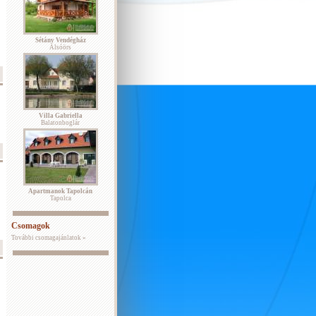
Sétány Vendégház
Alsóörs
Villa Gabriella
Balatonboglár
Apartmanok Tapolcán
Tapolca
Csomagok
További csomagajánlatok »