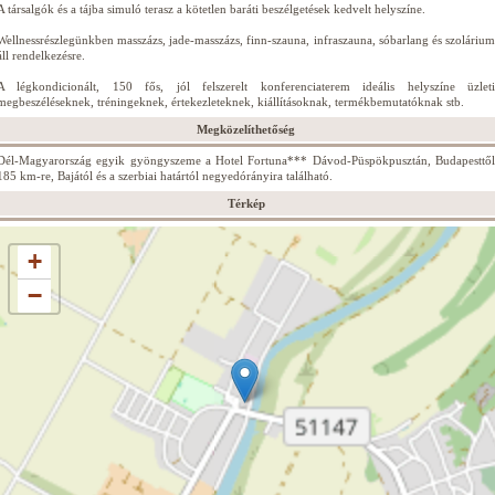
A társalgók és a tájba simuló terasz a kötetlen baráti beszélgetések kedvelt helyszíne.
Wellnessrészlegünkben masszázs, jade-masszázs, finn-szauna, infraszauna, sóbarlang és szolárium
áll rendelkezésre.
A légkondicionált, 150 fős, jól felszerelt konferenciaterem ideális helyszíne üzleti
megbeszéléseknek, tréningeknek, értekezleteknek, kiállításoknak, termékbemutatóknak stb.
Megközelíthetőség
Dél-Magyarország egyik gyöngyszeme a Hotel Fortuna*** Dávod-Püspökpusztán, Budapesttől
185 km-re, Bajától és a szerbiai határtól negyedórányira található.
Térkép
+
−