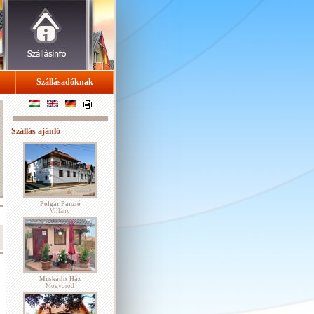
Szállásadóknak
Szállás ajánló
Polgár Panzió
Villány
Muskátlis Ház
Mogyoród