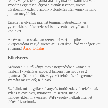
rendezvények lebonyolítására méginkább alkalmassá vált,
szobáink egy része légkondicionálást kapott, illetve
igyekeztünk üzleti utazóink különleges igényeinek is mind
jobban megfelelni.
Emellett nyilvános internet terminált létesítettünk, és
gyermekbarát felszereléssel is bővítettük szolgáltatási
körünket.
Az év minden szakában szeretettel várjuk a pihenni,
kikapcsolódni vágyó, illetve az üzleti úton lévő vendégeinket
egyaránt!
Árak, foglalás »
Elhelyezés
Szállodánk 50 fő kényelmes elhelyezésére alkalmas. A
házban 17 kétágyas szoba, 3 háromágyas szoba és 2
apartman (három felnőtt, vagy két felnőtt és két gyermek
számára megfelelő) található.
Szobáink mindegyike zuhanyzós fürdőszobával, telefonnal,
színes televízióval, minibárral felszerelt, illetve
mindegyikben ingyenesen WiFi vezeték nélküli internet
elérést biztosítunk.