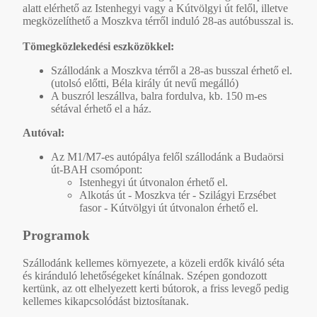
alatt elérhető az Istenhegyi vagy a Kútvölgyi út felől, illetve
megközelíthető a Moszkva térről induló 28-as autóbusszal is.
Tömegközlekedési eszközökkel:
Szállodánk a Moszkva térről a 28-as busszal érhető el.
(utolsó előtti, Béla király út nevű megálló)
A buszról leszállva, balra fordulva, kb. 150 m-es
sétával érhető el a ház.
Autóval:
Az M1/M7-es autópálya felől szállodánk a Budaörsi
út-BAH csomópont:
Istenhegyi út útvonalon érhető el.
Alkotás út - Moszkva tér - Szilágyi Erzsébet
fasor - Kútvölgyi út útvonalon érhető el.
Programok
Szállodánk kellemes környezete, a közeli erdők kiváló séta
és kiránduló lehetőségeket kínálnak. Szépen gondozott
kertünk, az ott elhelyezett kerti bútorok, a friss levegő pedig
kellemes kikapcsolódást biztosítanak.