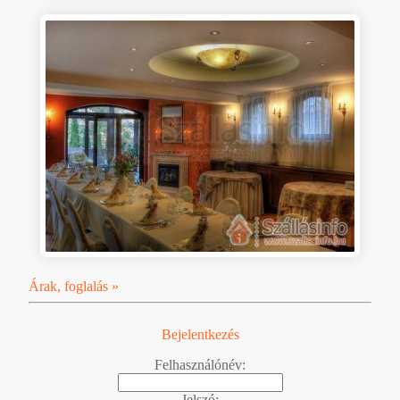
Árak, foglalás »
Bejelentkezés
Felhasználónév:
Jelszó: