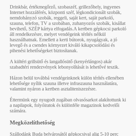
Drinkbár, értékmegőrző, szobaszéf, grillezőhely, ingyenes
Internet hozzáférés, központi széf, légkondicionált szobák,
nemdohányzó szobák, reggeli, saját kert, saját parkoló,
szauna, telefon, TV a szobában, zuhanyozós szobák, kisállat
bevihető, SZÉP kártya elfogadás.A kertben gépkocsi parkoló
áll rendelkezésre, melyet vendégeink térítés nélkül
használhatnak. Emellett a kerti bútorok, nyugágyak, a jó
levegő és a csendes környezet kiváló kikapcsolódási és
pihenési lehetőségeket biztosítanak.
A kültéri grillsütő és langallósütő (kenyérlángos) akár
szabadtéri rendezvények lebonyolítását is lehetővé teszik.
Házon belül továbbá vendégeinknek külön térítés ellenében
lehetősége nyílik szauna illetve infraszauna használatára,
valamint nyáron a kertben asztaliteniszezésre.
Éttermünk egy nyugodt zugában olvasósarkot alakítottunk ki
a napilapok, folyóiratok és különféle magazinok kedvelői
számára.
Megközelíthetőség
Szállodánk Buda belvárosától gépkocsival alig 5-10 perc