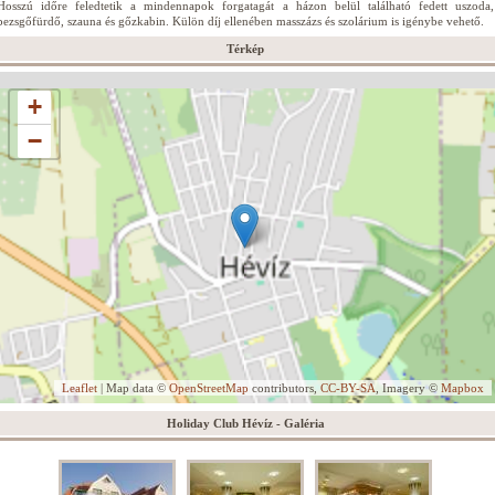
Hosszú időre feledtetik a mindennapok forgatagát a házon belül található fedett uszoda,
pezsgőfürdő, szauna és gőzkabin. Külön díj ellenében masszázs és szolárium is igénybe vehető.
Térkép
+
−
Leaflet
| Map data ©
OpenStreetMap
contributors,
CC-BY-SA
, Imagery ©
Mapbox
Holiday Club Hévíz - Galéria