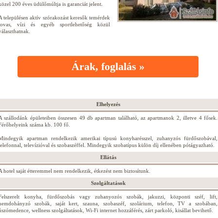
közel 200 éves üdülőmúltja is garanciát jelent.
A településen aktív szórakozást keresők temérdek
lovas, vízi és egyéb sportlehetőség közül
választhatnak.
Árak, foglalás »
Elhelyezés
A szállodánk épületeiben összesen 49 db apartman található, az apartmanok 2, illetve 4 fősek.
Férőhelyeink száma kb. 100 fő.
Mindegyik apartman rendelkezik amerikai típusú konyharésszel, zuhanyzós fürdőszobával,
telefonnal, televízióval és szobaszéffel. Mindegyik szobatípus külön díj ellenében pótágyazható.
Ellátás
A hotel saját étteremmel nem rendelkezik, étkezést nem biztosítunk.
Szolgáltatások
Felszerelt konyha, fürdőszobás vagy zuhanyozós szobák, jakuzzi, központi széf, lift,
nemdohányzó szobák, saját kert, szauna, szobaszéf, szolárium, telefon, TV a szobában,
úszómedence, wellness szolgáltatások, Wi-Fi internet hozzáférés, zárt parkoló, kisállat bevihető.