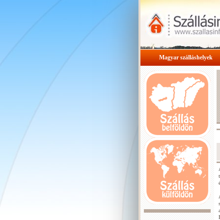
Magyar szálláshelyek