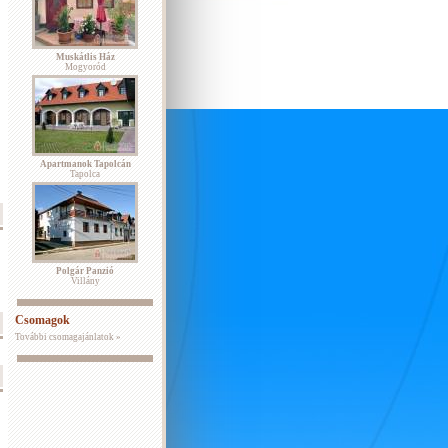
Muskátlis Ház
Mogyoród
Apartmanok Tapolcán
Tapolca
Polgár Panzió
Villány
Csomagok
További csomagajánlatok »