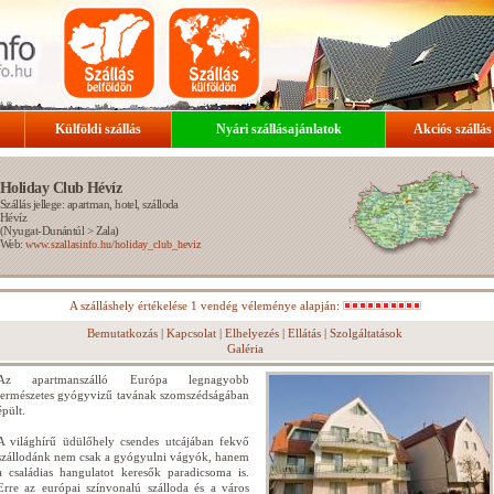
Külföldi szállás
Nyári szállásajánlatok
Akciós szállás
Holiday Club Hévíz
Szállás jellege: apartman, hotel, szálloda
Hévíz
(
Nyugat-Dunántúl
>
Zala
)
Web:
www.szallasinfo.hu/holiday_club_heviz
A szálláshely értékelése 1 vendég véleménye alapján:
Bemutatkozás
|
Kapcsolat
|
Elhelyezés
|
Ellátás
|
Szolgáltatások
Galéria
Az apartmanszálló Európa legnagyobb
természetes gyógyvizű tavának szomszédságában
épült.
A világhírű üdülőhely csendes utcájában fekvő
szállodánk nem csak a gyógyulni vágyók, hanem
a családias hangulatot keresők paradicsoma is.
Erre az európai színvonalú szálloda és a város