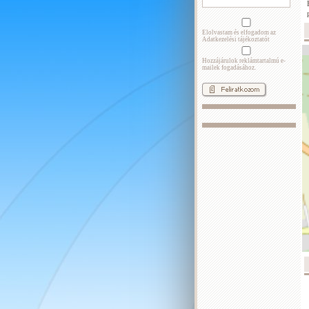
Elolvastam és elfogadom az
Adatkezelési tájékoztatót
Hozzájárulok reklámtartalmú e-
mailek fogadásához.