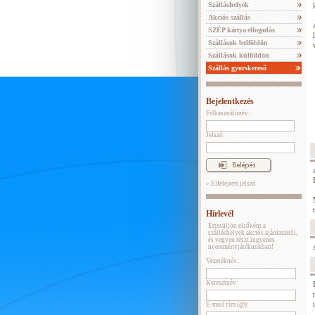
Szálláshelyek
Akciós szállás
SZÉP kártya elfogadás
Szállások belföldön
Szállások külföldön
Szállás gyorskereső
Bejelentkezés
Felhasználónév:
Jelszó:
» Elfelejtett jelszó
Hírlevél
Értesüljön elsőként a
szálláshelyek akciós ajánlatairól,
és vegyen részt ingyenes
nyereményjátékunkban!
Vezetéknév:
Keresztnév:
E-mail cím (@):