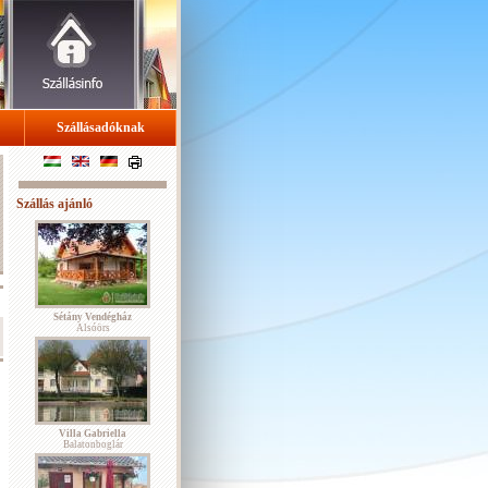
Szállásadóknak
Szállás ajánló
Sétány Vendégház
Alsóörs
Villa Gabriella
Balatonboglár