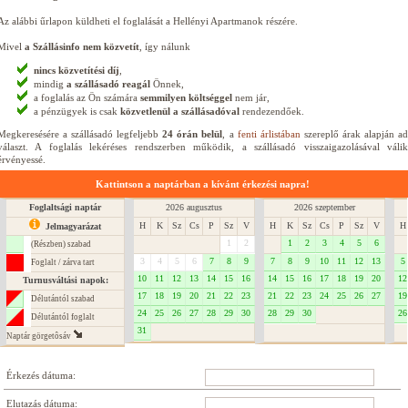
Az alábbi űrlapon küldheti el foglalását a Hellényi Apartmanok részére.
Mivel
a Szállásinfo nem közvetít
, így nálunk
nincs közvetítési díj
,
mindig
a szállásadó reagál
Önnek,
a foglalás az Ön számára
semmilyen költséggel
nem jár,
a pénzügyek is csak
közvetlenül a szállásadóval
rendezendőek.
Megkeresésére a szállásadó legfeljebb
24 órán belül
, a
fenti árlistában
szereplő árak alapján a
választ. A foglalás lekéréses rendszerben működik, a szállásadó visszaigazolásával válik
érvényessé.
Kattintson a naptárban a kívánt érkezési napra!
Foglaltsági naptár
2026 augusztus
2026 szeptember
H
K
Sz
Cs
P
Sz
V
H
K
Sz
Cs
P
Sz
V
H
Jelmagyarázat
1
2
1
2
3
4
5
6
(Részben) szabad
3
4
5
6
7
8
9
7
8
9
10
11
12
13
5
Foglalt / zárva tart
10
11
12
13
14
15
16
14
15
16
17
18
19
20
12
Turnusváltási napok:
17
18
19
20
21
22
23
21
22
23
24
25
26
27
19
Délutántól szabad
24
25
26
27
28
29
30
28
29
30
26
Délutántól foglalt
31
Naptár görgetôsáv
Érkezés dátuma:
Elutazás dátuma: