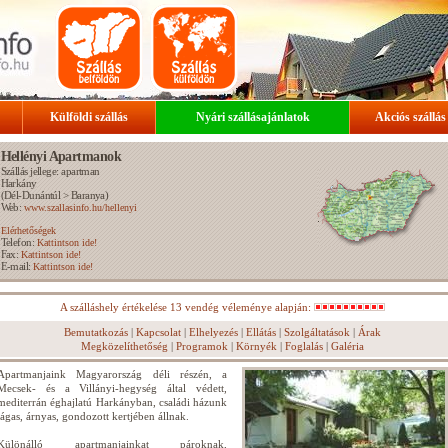
Külföldi szállás
Nyári szállásajánlatok
Akciós szállás
Hellényi Apartmanok
Szállás jellege: apartman
Harkány
(
Dél-Dunántúl
>
Baranya
)
Web:
www.szallasinfo.hu/hellenyi
Elérhetőségek
Telefon:
Kattintson ide!
Fax:
Kattintson ide!
E-mail:
Kattintson ide!
A szálláshely értékelése 13 vendég véleménye alapján:
Bemutatkozás
|
Kapcsolat
|
Elhelyezés
|
Ellátás
|
Szolgáltatások
|
Árak
Megközelíthetőség
|
Programok
|
Környék
|
Foglalás
|
Galéria
Apartmanjaink Magyarország déli részén, a
Mecsek- és a Villányi-hegység által védett,
mediterrán éghajlatú Harkányban, családi házunk
tágas, árnyas, gondozott kertjében állnak.
Különálló apartmanjainkat pároknak,