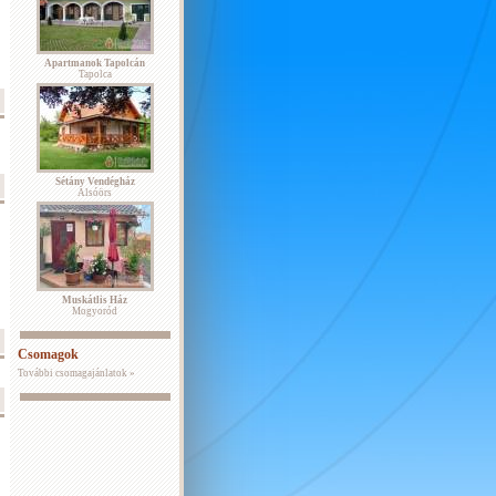
Apartmanok Tapolcán
Tapolca
Sétány Vendégház
Alsóörs
Muskátlis Ház
Mogyoród
Csomagok
További csomagajánlatok »