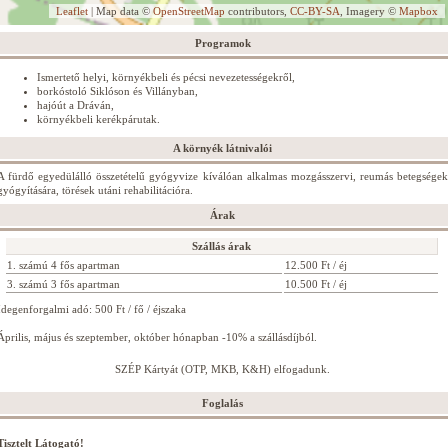
Leaflet
| Map data ©
OpenStreetMap
contributors,
CC-BY-SA
, Imagery ©
Mapbox
Programok
Ismertető helyi, környékbeli és pécsi nevezetességekről,
borkóstoló Siklóson és Villányban,
hajóút a Dráván,
környékbeli kerékpárutak.
A környék látnivalói
A fürdő egyedülálló összetételű gyógyvize kíválóan alkalmas mozgásszervi, reumás betegségek
gyógyítására, törések utáni rehabilitációra.
Árak
Szállás árak
1. számú 4 fős apartman
12.500 Ft / éj
3. számú 3 fős apartman
10.500 Ft / éj
Idegenforgalmi adó: 500 Ft / fő / éjszaka
Április, május és szeptember, október hónapban -10% a szállásdíjból.
SZÉP Kártyát (OTP, MKB, K&H) elfogadunk.
Foglalás
Tisztelt Látogató!