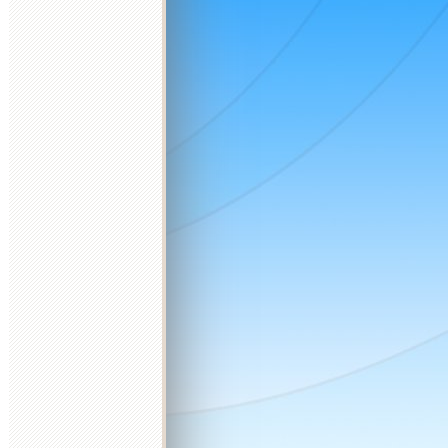
d
2026 október
2026 november
2026 december
K
Sz
Cs
P
Sz
V
H
K
Sz
Cs
P
Sz
V
H
K
Sz
Cs
P
Sz
V
H
K
1
2
3
4
1
1
2
3
4
5
6
6
7
8
9
10
11
2
3
4
5
6
7
8
7
8
9
10
11
12
13
4
5
13
14
15
16
17
18
9
10
11
12
13
14
15
14
15
16
17
18
19
20
11
12
20
21
22
23
24
25
16
17
18
19
20
21
22
21
22
23
24
25
26
27
18
19
27
28
29
30
31
23
24
25
26
27
28
29
28
29
30
31
25
26
30