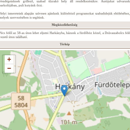
Vendégeinknek grillező, szabad tűzrakó hely áll rendelkezésükre. Autójukat udvarunk
parkolójában, puli kutyánk őrzi.
Helyi ismereteink alapján szívesen ajánlunk különböző programokat szabadidejük eltöltéséhez,
melyek szervezésében is segítünk.
Megközelíthetőség
Pécs felől az 58-as úton lehet eljutni Harkányba, házunk a fürdőhöz közel, a Drávaszabolcs felé
vezető úton található.
Térkép
+
−