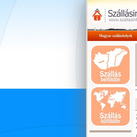
Magyar szálláshelyek