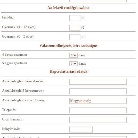
Az érkező vendégek száma
Felnõtt:
fő
Gyermek: (4 - 12 éves):
fő
Gyermek: (0 - 3 éves):
fő
Választott elhelyezés, kért szobatípus
4 ágyas apartman
darab
5 ágyas apartman
darab
Kapcsolattartási adatok
A szállásfoglaló vezetékneve :
A szállásfoglaló keresztneve :
A szállásfoglaló címe : Ország
Település :
Utca, házszám:
Irányítószám: