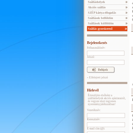
Szálláshelyek
Akciós szállás
SZÉP kártya elfogadás
Szállások belföldön
Szállások külföldön
Szállás gyorskereső
Bejelentkezés
Felhasználónév:
Jelszó:
» Elfelejtett jelszó
Hírlevél
Értesüljön elsőként a
szálláshelyek akciós ajánlatairól,
és vegyen részt ingyenes
nyereményjátékunkban!
Vezetéknév:
Keresztnév:
E-mail cím (@):