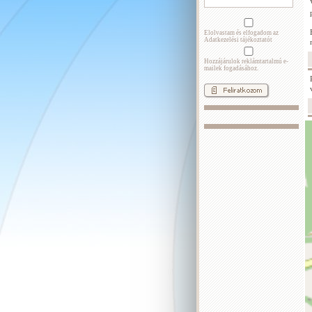
Elolvastam és elfogadom az
Adatkezelési tájékoztatót
Hozzájárulok reklámtartalmú e-
mailek fogadásához.