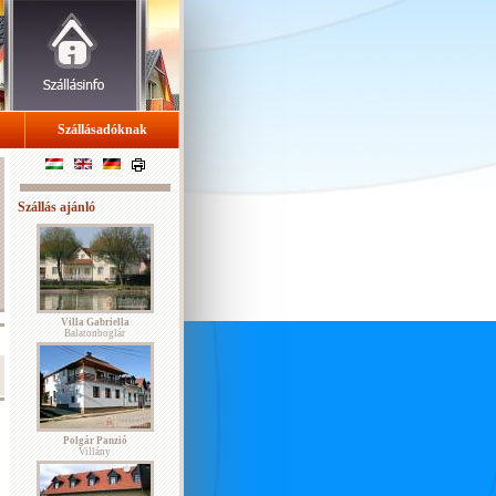
Szállásadóknak
Szállás ajánló
Villa Gabriella
Balatonboglár
Polgár Panzió
Villány