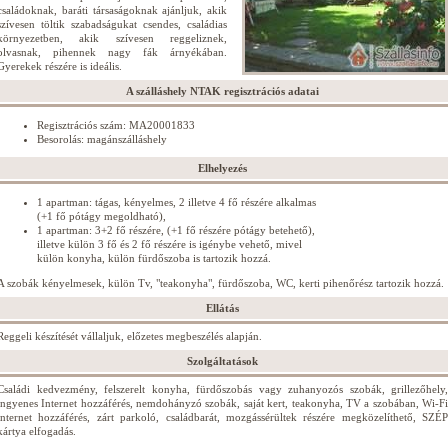
családoknak, baráti társaságoknak ajánljuk, akik
szívesen töltik szabadságukat csendes, családias
környezetben, akik szívesen reggeliznek,
olvasnak, pihennek nagy fák árnyékában.
Gyerekek részére is ideális.
A szálláshely NTAK regisztrációs adatai
Regisztrációs szám: MA20001833
Besorolás: magánszálláshely
Elhelyezés
1 apartman: tágas, kényelmes, 2 illetve 4 fő részére alkalmas
(+1 fő pótágy megoldható),
1 apartman: 3+2 fő részére, (+1 fő részére pótágy betehető),
illetve külön 3 fő és 2 fő részére is igénybe vehető, mivel
külön konyha, külön fürdőszoba is tartozik hozzá.
A szobák kényelmesek, külön Tv, "teakonyha", fürdőszoba, WC, kerti pihenőrész tartozik hozzá.
Ellátás
Reggeli készítését vállaljuk, előzetes megbeszélés alapján.
Szolgáltatások
Családi kedvezmény, felszerelt konyha, fürdőszobás vagy zuhanyozós szobák, grillezőhely,
ingyenes Internet hozzáférés, nemdohányzó szobák, saját kert, teakonyha, TV a szobában, Wi-Fi
internet hozzáférés, zárt parkoló, családbarát, mozgássérültek részére megközelíthető, SZÉP
kártya elfogadás.