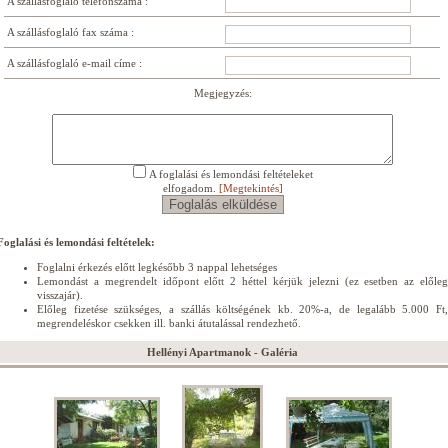
A szállásfoglaló telefonszáma :
A szállásfoglaló fax száma :
A szállásfoglaló e-mail címe :
Megjegyzés:
A foglalási és lemondási feltételeket
elfogadom.
[Megtekintés]
Foglalási és lemondási feltételek:
Foglalni érkezés előtt legkésőbb 3 nappal lehetséges
Lemondást a megrendelt időpont előtt 2 héttel kérjük jelezni (ez esetben az előleg
visszajár).
Előleg fizetése szükséges, a szállás költségének kb. 20%-a, de legalább 5.000 Ft,
megrendeléskor csekken ill. banki átutalással rendezhető.
Hellényi Apartmanok - Galéria