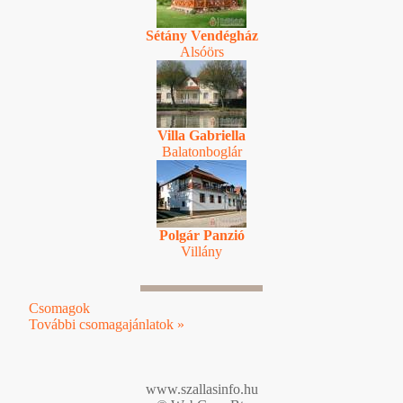
Sétány Vendégház
Alsóörs
Villa Gabriella
Balatonboglár
Polgár Panzió
Villány
Csomagok
További csomagajánlatok »
www.szallasinfo.hu