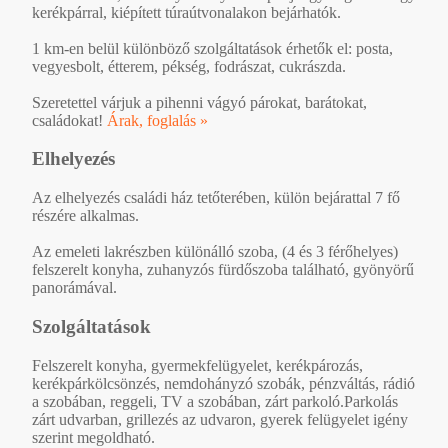
kerékpárral, kiépített túraútvonalakon bejárhatók.
1 km-en belül különböző szolgáltatások érhetők el: posta,
vegyesbolt, étterem, pékség, fodrászat, cukrászda.
Szeretettel várjuk a pihenni vágyó párokat, barátokat,
családokat!
Árak, foglalás »
Elhelyezés
Az elhelyezés családi ház tetőterében, külön bejárattal 7 fő
részére alkalmas.
Az emeleti lakrészben különálló szoba, (4 és 3 férőhelyes)
felszerelt konyha, zuhanyzós fürdőszoba található, gyönyörű
panorámával.
Szolgáltatások
Felszerelt konyha, gyermekfelügyelet, kerékpározás,
kerékpárkölcsönzés, nemdohányzó szobák, pénzváltás, rádió
a szobában, reggeli, TV a szobában, zárt parkoló.Parkolás
zárt udvarban, grillezés az udvaron, gyerek felügyelet igény
szerint megoldható.