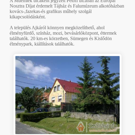
A Műemlék utcaként jegyzett Petőfi utcában az Európai
Nosztra Díjat érdemelt Tájház és Falumúzeum alkotóházban
kovács-,fazekas-és grafikus műhely szolgál
kikapcsolódásként.
A település Ajkáról könnyen megközelíthető, ahol
élményfürdő, színház, mozi, bevásárlóközpont, éttermek
találhatók. 20 km-es körzetben, Sümegen és Kislődön
élménypark, kiállítások találhatók.