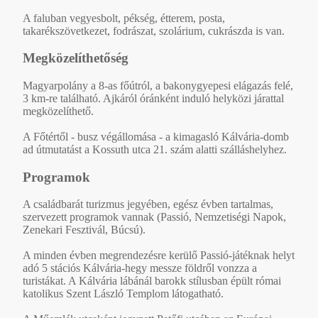
A faluban vegyesbolt, pékség, étterem, posta,
takarékszövetkezet, fodrászat, szolárium, cukrászda is van.
Megközelíthetőség
Magyarpolány a 8-as főútról, a bakonygyepesi elágazás felé,
3 km-re található. Ajkáról óránként induló helyközi járattal
megközelíthető.
A Főtértől - busz végállomása - a kimagasló Kálvária-domb
ad útmutatást a Kossuth utca 21. szám alatti szálláshelyhez.
Programok
A családbarát turizmus jegyében, egész évben tartalmas,
szervezett programok vannak (Passió, Nemzetiségi Napok,
Zenekari Fesztivál, Búcsú).
A minden évben megrendezésre kerülő Passió-játéknak helyt
adó 5 stációs Kálvária-hegy messze földről vonzza a
turistákat. A Kálvária lábánál barokk stílusban épült római
katolikus Szent László Templom látogatható.