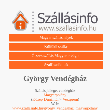
Magyar szálláshelyek
Külföldi szállás
Összes szállás Magyarországon
Szállásadóknak
György Vendégház
Szállás jellege: vendégház
Magyarpolány
(
Közép-Dunántúl
>
Veszprém
)
Web:
www.szallasinfo.hu/gyorgy_vendeghaz_magyarpolany