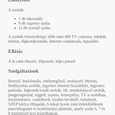
A szobák:
1 db lakosztály
9 db superior szoba
11 db normál szoba
A szobák felszereltsége: több mint 400 TV csatorna, minibár,
telefon, légkondicionáló, Internet csatlakozás, hajszárító.
Ellátás
A la carte étkezés, félpanzió, teljes panzió
Szolgáltatások
Borozó, borkóstolás, értékmegőrző, szobaszéf, étterem,
fürdőszobás szobák, ingyenes Internet hozzáférés, ingyenes
parkolás, légkondicionált szobák, lift, nemdohányzó szobák,
pingpongasztal, reggeli, szauna, teniszpálya, TV a szobában,
úszómedence, családbarát, kisállat bevihető, bababarát,
SZÉP kártya elfogadás.A tokaji borok iránt érdeklődőknek
pincelátogatást és borkóstolást ajánlunk, amely során 6, 7 és
8 különböző bort kóstolhatnak.