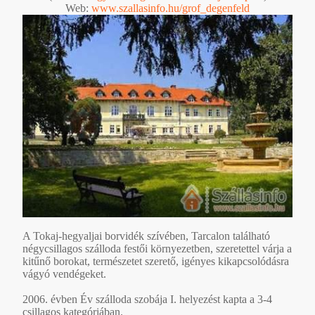
Web:
www.szallasinfo.hu/grof_degenfeld
A Tokaj-hegyaljai borvidék szívében, Tarcalon található
négycsillagos szálloda festői környezetben, szeretettel várja a
kitűnő borokat, természetet szerető, igényes kikapcsolódásra
vágyó vendégeket.
2006. évben Év szálloda szobája I. helyezést kapta a 3-4
csillagos kategóriában.