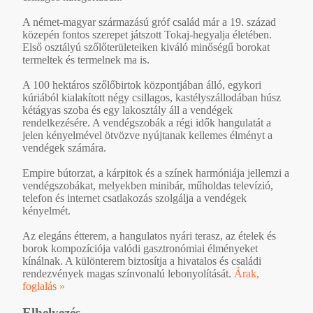
A német-magyar származású gróf család már a 19. század
közepén fontos szerepet játszott Tokaj-hegyalja életében.
Első osztályú szőlőterületeiken kiváló minőségű borokat
termeltek és termelnek ma is.
A 100 hektáros szőlőbirtok központjában álló, egykori
kúriából kialakított négy csillagos, kastélyszállodában húsz
kétágyas szoba és egy lakosztály áll a vendégek
rendelkezésére. A vendégszobák a régi idők hangulatát a
jelen kényelmével ötvözve nyújtanak kellemes élményt a
vendégek számára.
Empire bútorzat, a kárpitok és a színek harmóniája jellemzi a
vendégszobákat, melyekben minibár, műholdas televízió,
telefon és internet csatlakozás szolgálja a vendégek
kényelmét.
Az elegáns étterem, a hangulatos nyári terasz, az ételek és
borok kompozíciója valódi gasztronómiai élményeket
kínálnak. A különterem biztosítja a hivatalos és családi
rendezvények magas színvonalú lebonyolítását.
Árak,
foglalás »
Elhelyezés