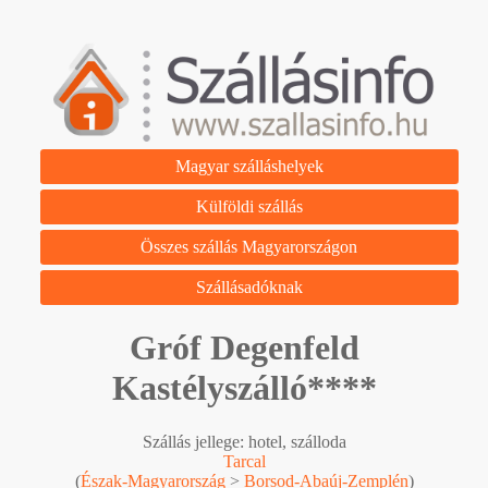
Magyar szálláshelyek
Külföldi szállás
Összes szállás Magyarországon
Szállásadóknak
Gróf Degenfeld
Kastélyszálló****
Szállás jellege: hotel, szálloda
Tarcal
(
Észak-Magyarország
>
Borsod-Abaúj-Zemplén
)