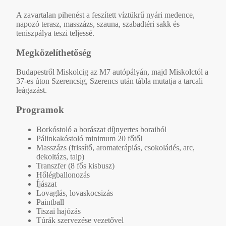
A zavartalan pihenést a feszített víztükrű nyári medence,
napozó terasz, masszázs, szauna, szabadtéri sakk és
teniszpálya teszi teljessé.
Megközelíthetőség
Budapestről Miskolcig az M7 autópályán, majd Miskolctól a
37-es úton Szerencsig, Szerencs után tábla mutatja a tarcali
leágazást.
Programok
Borkóstoló a borászat díjnyertes boraiból
Pálinkakóstoló minimum 20 főtől
Masszázs (frissítő, aromaterápiás, csokoládés, arc,
dekoltázs, talp)
Transzfer (8 fős kisbusz)
Hőlégballonozás
Íjászat
Lovaglás, lovaskocsizás
Paintball
Tiszai hajózás
Túrák szervezése vezetővel