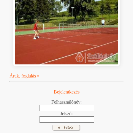
Árak, foglalás »
Bejelentkezés
Felhasználónév:
Jelszó: