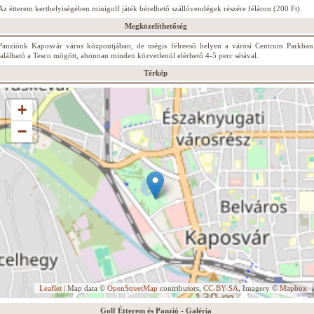
Az étterem kerthelyiségében minigolf játék bérelhető szállóvendégek részére féláron (200 Ft).
Megközelíthetőség
Panziónk Kaposvár város központjában, de mégis félreeső helyen a városi Centrum Parkban
található a Tesco mögött, ahonnan minden közvetlenül elérhető 4-5 perc sétával.
Térkép
+
−
Leaflet
| Map data ©
OpenStreetMap
contributors,
CC-BY-SA
, Imagery ©
Mapbox
Golf Étterem és Panzió - Galéria