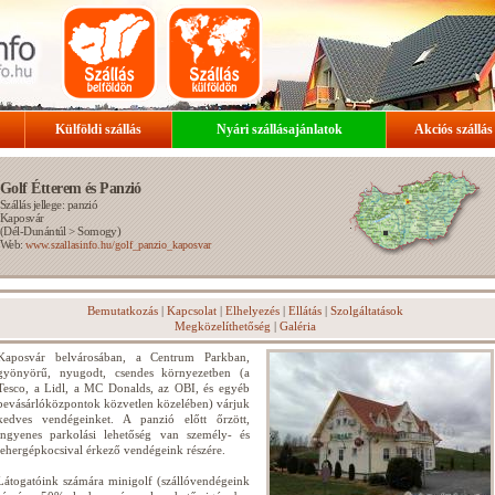
Külföldi szállás
Nyári szállásajánlatok
Akciós szállás
Golf Étterem és Panzió
Szállás jellege: panzió
Kaposvár
(
Dél-Dunántúl
>
Somogy
)
Web:
www.szallasinfo.hu/golf_panzio_kaposvar
Bemutatkozás
|
Kapcsolat
|
Elhelyezés
|
Ellátás
|
Szolgáltatások
Megközelíthetőség
|
Galéria
Kaposvár belvárosában, a Centrum Parkban,
gyönyörű, nyugodt, csendes környezetben (a
Tesco, a Lidl, a MC Donalds, az OBI, és egyéb
bevásárlóközpontok közvetlen közelében) várjuk
kedves vendégeinket. A panzió előtt őrzött,
ingyenes parkolási lehetőség van személy- és
tehergépkocsival érkező vendégeink részére.
Látogatóink számára minigolf (szállóvendégeink