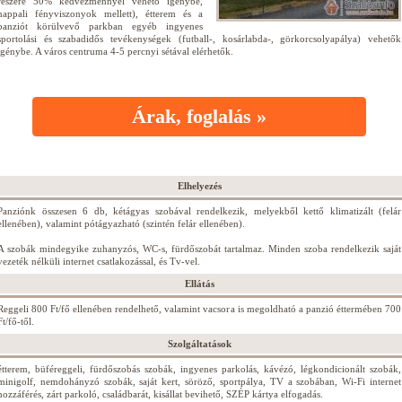
részére 50% kedvezménnyel vehető igénybe,
nappali fényviszonyok mellett), étterem és a
panziót körülvevő parkban egyéb ingyenes
sportolási és szabadidős tevékenységek (futball-, kosárlabda-, görkorcsolyapálya) vehetők
igénybe. A város centruma 4-5 percnyi sétával elérhetők.
Árak, foglalás »
Elhelyezés
Panziónk összesen 6 db, kétágyas szobával rendelkezik, melyekből kettő klimatizált (felár
ellenében), valamint pótágyazható (szintén felár ellenében).
A szobák mindegyike zuhanyzós, WC-s, fürdőszobát tartalmaz. Minden szoba rendelkezik saját
vezeték nélküli internet csatlakozással, és Tv-vel.
Ellátás
Reggeli 800 Ft/fő ellenében rendelhető, valamint vacsora is megoldható a panzió éttermében 700
Ft/fő-től.
Szolgáltatások
étterem, büféreggeli, fürdőszobás szobák, ingyenes parkolás, kávézó, légkondicionált szobák,
minigolf, nemdohányzó szobák, saját kert, söröző, sportpálya, TV a szobában, Wi-Fi internet
hozzáférés, zárt parkoló, családbarát, kisállat bevihető, SZÉP kártya elfogadás.