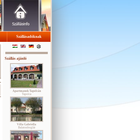
Szállásadóknak
Szállás ajánló
Apartmanok Tapolcán
Tapolca
Villa Gabriella
Balatonboglár