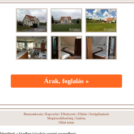
Árak, foglalás »
Bemutatkozás
|
Kapcsolat
|
Elhelyezés
|
Ellátás
|
Szolgáltatások
Megközelíthetőség
|
Galéria
Oldal teteje
Települések a közelben (távolság szerinti sorrendben):