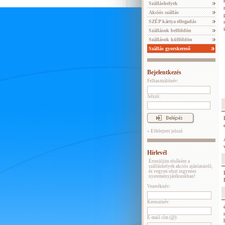
Szálláshelyek
Akciós szállás
SZÉP kártya elfogadás
Szállások belföldön
Szállások külföldön
Szállás gyorskereső
Bejelentkezés
Felhasználónév:
Jelszó:
» Elfelejtett jelszó
Hírlevél
Értesüljön elsőként a
szálláshelyek akciós ajánlatairól,
és vegyen részt ingyenes
nyereményjátékunkban!
Vezetéknév:
Keresztnév:
E-mail cím (@):