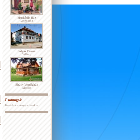
Muskátlis Ház
Mogyoród
Polgár Panzió
Villány
Sétány Vendégház
Alsóörs
Csomagok
További csomagajánlatok »