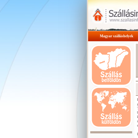
Magyar szálláshelyek