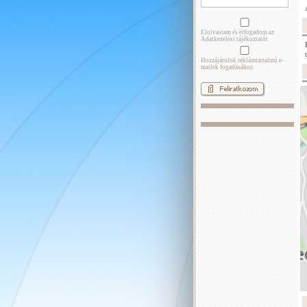
Elolvastam és elfogadom az
Adatkezelési tájékoztatót
Hozzájárulok reklámtartalmú e-
mailek fogadásához.