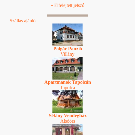
» Elfelejtett jelszó
Szállás ajánló
Polgár Panzió
Villány
Apartmanok Tapolcán
Tapolca
Sétány Vendégház
Alsóörs