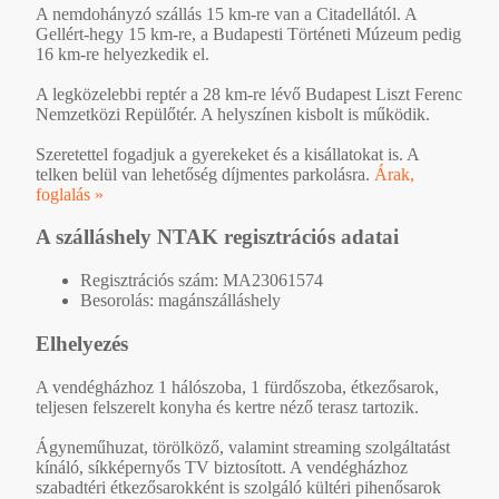
A nemdohányzó szállás 15 km-re van a Citadellától. A
Gellért-hegy 15 km-re, a Budapesti Történeti Múzeum pedig
16 km-re helyezkedik el.
A legközelebbi reptér a 28 km-re lévő Budapest Liszt Ferenc
Nemzetközi Repülőtér. A helyszínen kisbolt is működik.
Szeretettel fogadjuk a gyerekeket és a kisállatokat is. A
telken belül van lehetőség díjmentes parkolásra.
Árak,
foglalás »
A szálláshely NTAK regisztrációs adatai
Regisztrációs szám: MA23061574
Besorolás: magánszálláshely
Elhelyezés
A vendégházhoz 1 hálószoba, 1 fürdőszoba, étkezősarok,
teljesen felszerelt konyha és kertre néző terasz tartozik.
Ágyneműhuzat, törölköző, valamint streaming szolgáltatást
kínáló, síkképernyős TV biztosított. A vendégházhoz
szabadtéri étkezősarokként is szolgáló kültéri pihenősarok