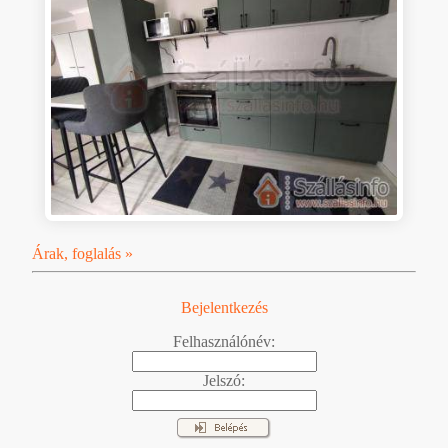
Árak, foglalás »
Bejelentkezés
Felhasználónév:
Jelszó: