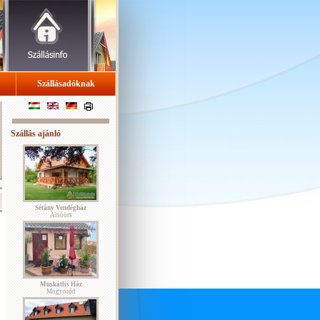
Szállásadóknak
Szállás ajánló
Sétány Vendégház
Alsóörs
Muskátlis Ház
Mogyoród