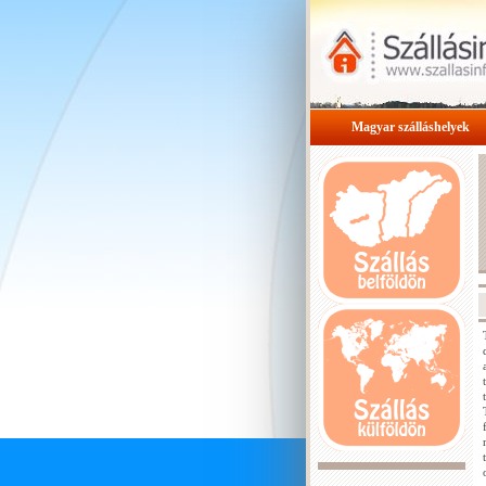
Magyar szálláshelyek