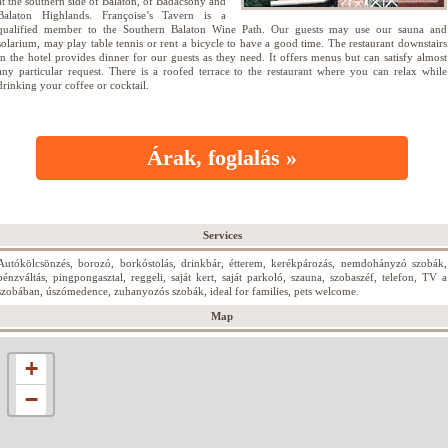
at the southern side of Balaton, of Badacsony and
Balaton Highlands. Françoise’s Tavern is a
qualified member to the Southern Balaton Wine Path. Our guests may use our sauna and
solarium, may play table tennis or rent a bicycle to have a good time. The restaurant downstairs
in the hotel provides dinner for our guests as they need. It offers menus but can satisfy almost
any particular request. There is a roofed terrace to the restaurant where you can relax while
drinking your coffee or cocktail.
Árak, foglalás »
Services
Autókölcsönzés, borozó, borkóstolás, drinkbár, étterem, kerékpározás, nemdohányzó szobák,
pénzváltás, pingpongasztal, reggeli, saját kert, saját parkoló, szauna, szobaszéf, telefon, TV a
szobában, úszómedence, zuhanyozós szobák, ideal for families, pets welcome.
Map
+
−