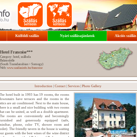
Külföldi szállás
Nyári szállásajánlatok
Akciós szállás
Hotel Francoise***
Category: hotel, szálloda
Balatonlelle
(
South Transdanubian
>
Somogy
)
Web:
www.szallasinfo.hu/francoise
Introduction
|
Contact
|
Services
|
Photo Gallery
The hotel built in 1993 has 19 rooms, the rooms
downstairs have terraces and the rooms in the
attics are air conditioned. Next to the main house,
there is a small and nice building with two rooms
that can be united, as well as a double apartment.
The rooms are conveniently and becomingly
furnished and generously equipped (safe,
minibar, phone, color TV, shower room and
toilet). The friendly tavern in the house is waiting
our guests with the best wines of the wine district