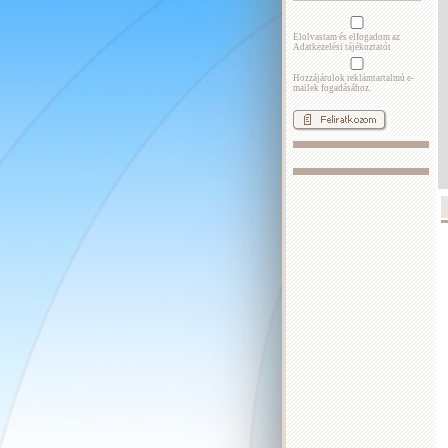
Elolvastam és elfogadom az
Adatkezelési tájékoztatót
Hozzájárulok reklámtartalmú e-
mailek fogadásához.