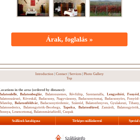
Árak, foglalás »
Introduction
|
Contact
|
Services
|
Photo Gallery
Top
Locations in the area (ordered by distance):
Balatonlelle
,
Balatonboglár
,
Balatonszemes
,
Révfülöp
,
Szentantalfa
,
Lengyeltóti
,
Fonyód
,
Balatonszárszó
,
Köveskál
,
Badacsony
,
Nagyvázsony
,
Badacsonytomaj
,
Badacsonyörs
,
Fonyód-
Bélatelep
,
Balatonföldvár
,
Badacsonytördemic
,
Szántód
,
Balatonfenyves
,
Gyulakeszi
,
Tihany
,
Balatonederics
,
Balatongyörök-Becehegy
,
Tapolca
,
Balatonfüred
,
Zamárdi
,
Balatongyörök
,
Bonnya
,
Lesencetomaj
,
Balatonmáriafürdő
,
Csopak
Szállások katalógusa
Térképes szálláskereső
Special 