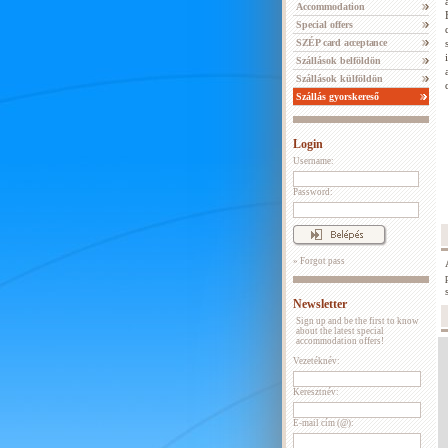
Accommodation
Special offers
SZÉP card acceptance
Szállások belföldön
Szállások külföldön
Szállás gyorskereső
Login
Username:
Password:
» Forgot pass
Newsletter
Sign up and be the first to know
about the latest special
accommodation offers!
Vezetéknév:
Keresztnév:
E-mail cím (@):