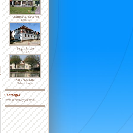
Apartmanok Tapolcán
Tapolca
Polgár Panzió
Villány
Villa Gabriella
Balatonboglár
Csomagok
További csomagajánlatok »