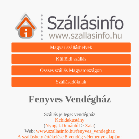
Magyar szálláshelyek
Külföldi szállás
Összes szállás Magyarországon
Szállásadóknak
Fenyves Vendégház
Szállás jellege: vendégház
Kehidakustány
(
Nyugat-Dunántúl
>
Zala
)
Web:
www.szallasinfo.hu/fenyves_vendeghaz
A szálláshely értékelése 8 vendég véleménye alapján: