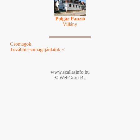
Polgár Panzió
Villány
Csomagok
További csomagajánlatok »
www.szallasinfo.hu
© WebGuru Bt.