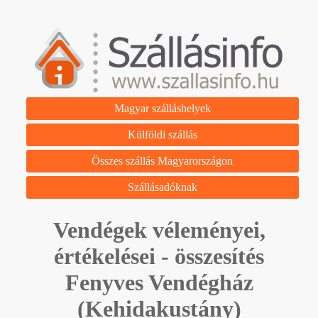
Magyar szálláshelyek
Külföldi szállás
Összes szállás Magyarországon
Szállásadóknak
Vendégek véleményei,
értékelései - összesítés
Fenyves Vendégház
(Kehidakustány)