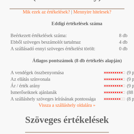
Mik ezek az értékelések?
|
Mennyire hitelesek?
Eddigi értékelések száma
Beérkezett értékelések száma:
8 db
Ebből szöveges beszámolót tartalmaz
4 db
A szállásadó ennyi szöveges értékelést törölt:
0 db
Átlagos pontszámok (8 db értékelés alapján)
A vendégek összbenyomása
(9 
Az ellátás színvonala
(9 
Ár / érték arány
(9 
Ismerőseiknek ajánlanák
(88
A szálláshely szöveges leírásának pontossága
(8 
Vissza a szálláshely oldalára »
Szöveges értékelések