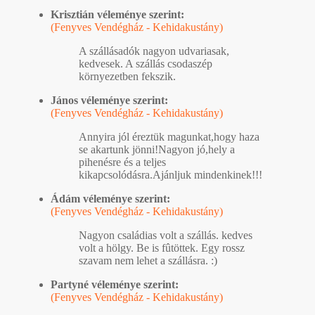
Krisztián véleménye szerint:
(Fenyves Vendégház - Kehidakustány)
A szállásadók nagyon udvariasak,
kedvesek. A szállás csodaszép
környezetben fekszik.
János véleménye szerint:
(Fenyves Vendégház - Kehidakustány)
Annyira jól éreztük magunkat,hogy haza
se akartunk jönni!Nagyon jó,hely a
pihenésre és a teljes
kikapcsolódásra.Ajánljuk mindenkinek!!!
Ádám véleménye szerint:
(Fenyves Vendégház - Kehidakustány)
Nagyon családias volt a szállás. kedves
volt a hölgy. Be is fûtöttek. Egy rossz
szavam nem lehet a szállásra. :)
Partyné véleménye szerint:
(Fenyves Vendégház - Kehidakustány)