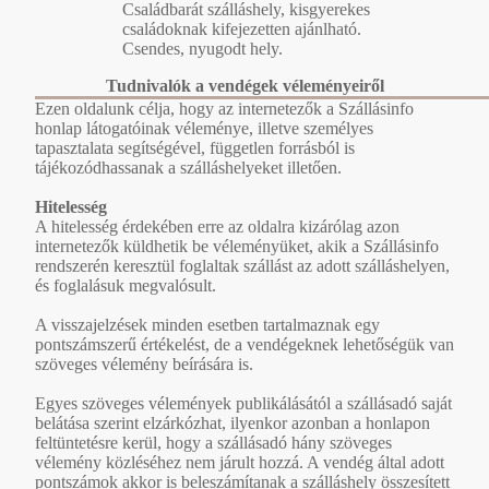
Családbarát szálláshely, kisgyerekes
családoknak kifejezetten ajánlható.
Csendes, nyugodt hely.
Tudnivalók a vendégek véleményeiről
Ezen oldalunk célja, hogy az internetezők a Szállásinfo
honlap látogatóinak véleménye, illetve személyes
tapasztalata segítségével, független forrásból is
tájékozódhassanak a szálláshelyeket illetően.
Hitelesség
A hitelesség érdekében erre az oldalra kizárólag azon
internetezők küldhetik be véleményüket, akik a Szállásinfo
rendszerén keresztül foglaltak szállást az adott szálláshelyen,
és foglalásuk megvalósult.
A visszajelzések minden esetben tartalmaznak egy
pontszámszerű értékelést, de a vendégeknek lehetőségük van
szöveges vélemény beírására is.
Egyes szöveges vélemények publikálásától a szállásadó saját
belátása szerint elzárkózhat, ilyenkor azonban a honlapon
feltüntetésre kerül, hogy a szállásadó hány szöveges
vélemény közléséhez nem járult hozzá. A vendég által adott
pontszámok akkor is beleszámítanak a szálláshely összesített