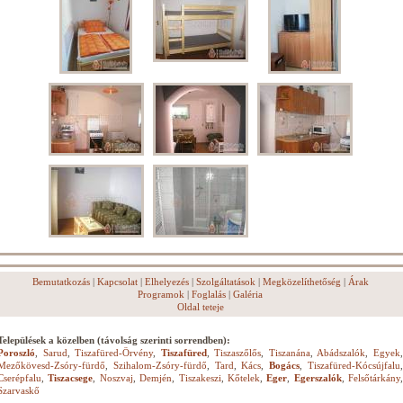
Bemutatkozás
|
Kapcsolat
|
Elhelyezés
|
Szolgáltatások
|
Megközelíthetőség
|
Árak
Programok
|
Foglalás
|
Galéria
Oldal teteje
Települések a közelben (távolság szerinti sorrendben):
Poroszló
,
Sarud
,
Tiszafüred-Örvény
,
Tiszafüred
,
Tiszaszőlős
,
Tiszanána
,
Abádszalók
,
Egyek
Mezőkövesd-Zsóry-fürdő
,
Szihalom-Zsóry-fürdő
,
Tard
,
Kács
,
Bogács
,
Tiszafüred-Kócsújfalu
Cserépfalu
,
Tiszacsege
,
Noszvaj
,
Demjén
,
Tiszakeszi
,
Kőtelek
,
Eger
,
Egerszalók
,
Felsőtárkány
,
Szarvaskő