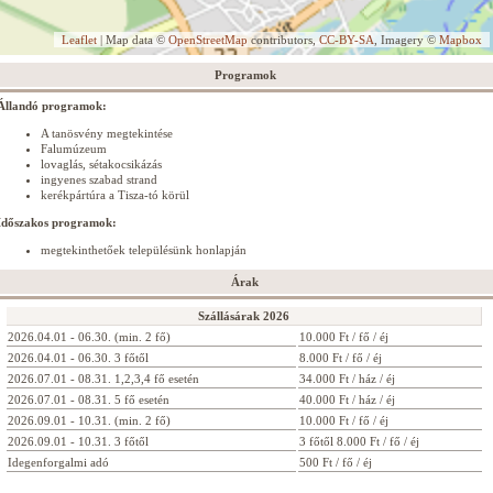
Leaflet
| Map data ©
OpenStreetMap
contributors,
CC-BY-SA
, Imagery ©
Mapbox
Programok
Állandó programok:
A tanösvény megtekintése
Falumúzeum
lovaglás, sétakocsikázás
ingyenes szabad strand
kerékpártúra a Tisza-tó körül
Időszakos programok:
megtekinthetőek településünk honlapján
Árak
Szállásárak 2026
2026.04.01 - 06.30. (min. 2 fő)
10.000 Ft / fő / éj
2026.04.01 - 06.30. 3 főtől
8.000 Ft / fő / éj
2026.07.01 - 08.31. 1,2,3,4 fő esetén
34.000 Ft / ház / éj
2026.07.01 - 08.31. 5 fő esetén
40.000 Ft / ház / éj
2026.09.01 - 10.31. (min. 2 fő)
10.000 Ft / fő / éj
2026.09.01 - 10.31. 3 főtől
3 főtől 8.000 Ft / fő / éj
Idegenforgalmi adó
500 Ft / fő / éj