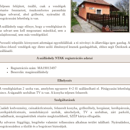
Teljesen felújított, önálló, csak a vendégek
részére fenntartott, összkomfortos parasztház
tágas udvarral, ahol grillezési, nyársalási ill.
bográcsozási lehetőség is van.
A szálláshely nagy előnye, hogy a vendégházat és
az udvart sem kell megosztani másokkal, sem a
tulajdonossal, sem más vendégekkel.
Poroszló település környezeti adottságai egyedülállóak a tó növényi és állatvilága igen gazdag. A
tóhoz érkező vendégek egy életre szóló élménnyel lesznek gazdagabbak, ehhez segít Önöknek a
szállásadó.
A szálláshely NTAK regisztrációs adatai
Regisztrációs szám: MA19013497
Besorolás: magánszálláshely
Elhelyezés
A vendégházban 2 szoba van, amelyben egyszerre 4+2 fő szállásolható el. Pótágyazási lehetőség
nincs. A tágasabb szobában TV is van. A konyha teljesen felszerelt.
Szolgáltatások
Családi kedvezmény, csónakkölcsönzés, felszerelt konyha, grillezőhely, horgászat, kerékpározás,
kerékpárkölcsönzés, nemdohányzó szobák, sátorhelyek, TV a szobában, zárt parkoló,
családbarát, mozgássérültek részére megközelíthető, SZÉP kártya elfogadás.
Az udvaron függőágy, lengőteke valamint tollasozásra alkalmas terület található. Nyársaláshoz,
bográcsozáshoz a tűzifát és a bográcsot biztosítjuk.