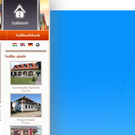
Szállásadóknak
Szállás ajánló
Apartmanok Tapolcán
Tapolca
Polgár Panzió
Villány