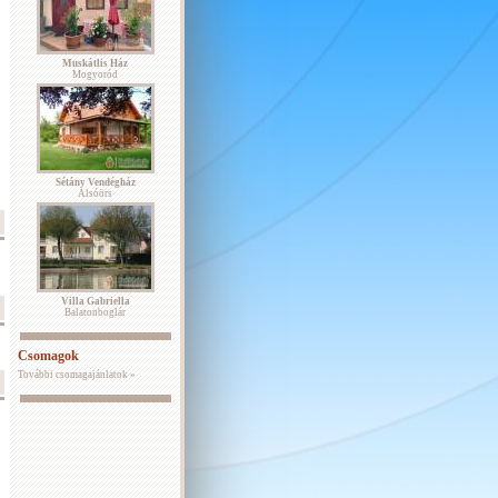
Muskátlis Ház
Mogyoród
Sétány Vendégház
Alsóörs
Villa Gabriella
Balatonboglár
Csomagok
További csomagajánlatok »