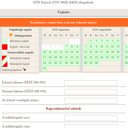
SZÉP Kártyát (OTP, MKB, K&H) elfogadunk.
Foglalás
Kattintson a naptárban a kívánt érkezési napra!
Foglaltsági naptár
2026 augusztus
2026 szeptember
H
K
Sz
Cs
P
Sz
V
H
K
Sz
Cs
P
Sz
V
H
Jelmagyarázat
1
2
1
2
3
4
5
6
(Részben) szabad
3
4
5
6
7
8
9
7
8
9
10
11
12
13
5
Foglalt / zárva tart
10
11
12
13
14
15
16
14
15
16
17
18
19
20
12
Turnusváltási napok:
17
18
19
20
21
22
23
21
22
23
24
25
26
27
19
Délutántól szabad
24
25
26
27
28
29
30
28
29
30
26
Délutántól foglalt
31
Naptár görgetôsáv
Érkezés dátuma (ÉÉÉÉ-HH-NN):
Elutazás dátuma (ÉÉÉÉ-HH-NN):
Az érkező vendégek száma :
Kapcsolattartási adatok
A szállásfoglaló neve :
A szállásfoglaló címe :