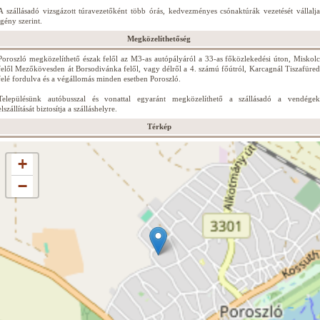
A szállásadó vizsgázott túravezetőként több órás, kedvezményes csónaktúrák vezetését vállalja
igény szerint.
Megközelíthetőség
Poroszló megközelíthető észak felől az M3-as autópályáról a 33-as főközlekedési úton, Miskolc
felől Mezőkövesden át Borsodivánka felől, vagy délről a 4. számú főútról, Karcagnál Tiszafüred
felé fordulva és a végállomás minden esetben Poroszló.
Településünk autóbusszal és vonattal egyaránt megközelíthető a szállásadó a vendégek
elszállítását biztosítja a szálláshelyre.
Térkép
+
−