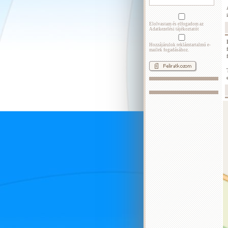
Elolvastam és elfogadom az
Adatkezelési tájékoztatót
Hozzájárulok reklámtartalmú e-
mailek fogadásához.