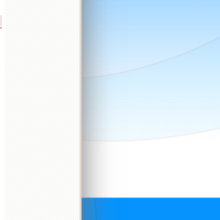
2026 október
2026 november
2026 december
K
Sz
Cs
P
Sz
V
H
K
Sz
Cs
P
Sz
V
H
K
Sz
Cs
P
Sz
V
H
K
1
2
3
4
1
1
2
3
4
5
6
6
7
8
9
10
11
2
3
4
5
6
7
8
7
8
9
10
11
12
13
4
5
13
14
15
16
17
18
9
10
11
12
13
14
15
14
15
16
17
18
19
20
11
12
20
21
22
23
24
25
16
17
18
19
20
21
22
21
22
23
24
25
26
27
18
19
27
28
29
30
31
23
24
25
26
27
28
29
28
29
30
31
25
26
30