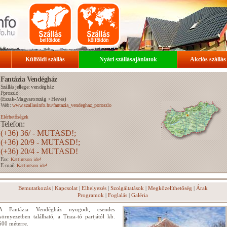
Külföldi szállás
Nyári szállásajánlatok
Akciós szállás
Fantázia Vendégház
Szállás jellege: vendégház
Poroszló
(
Észak-Magyarország
>
Heves
)
Web:
www.szallasinfo.hu/fantazia_vendeghaz_poroszlo
Elérhetőségek
Telefon:
(+36) 36/ - MUTASD!;
(+36) 20/9 - MUTASD!;
(+36) 20/4 - MUTASD!
Fax:
Kattintson ide!
E-mail:
Kattintson ide!
Bemutatkozás
|
Kapcsolat
|
Elhelyezés
|
Szolgáltatások
|
Megközelíthetőség
|
Árak
Programok
|
Foglalás
|
Galéria
A Fantázia Vendégház nyugodt, csendes
környezetben található, a Tisza-tó partjától kb.
600 méterre.