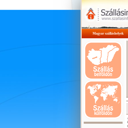
Magyar szálláshelyek