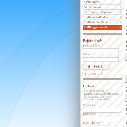
Szálláshelyek
Akciós szállás
SZÉP kártya elfogadás
Szállások belföldön
Szállások külföldön
Szállás gyorskereső
Bejelentkezés
Felhasználónév:
Jelszó:
» Elfelejtett jelszó
Hírlevél
Értesüljön elsőként a
szálláshelyek akciós ajánlatairól,
és vegyen részt ingyenes
nyereményjátékunkban!
Vezetéknév:
Keresztnév:
E-mail cím (@):