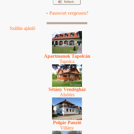
» Passwort vergessen?
Szállás ajánló
Apartmanok Tapolcán
Tapolca
Sétány Vendégház
Alsóörs
Polgár Panzió
Villány