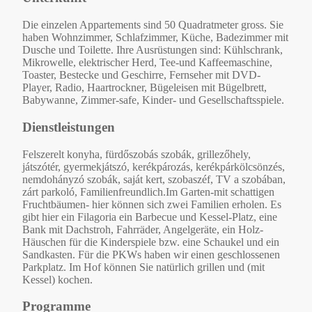
Die einzelen Appartements sind 50 Quadratmeter gross. Sie
haben Wohnzimmer, Schlafzimmer, Küche, Badezimmer mit
Dusche und Toilette. Ihre Ausrüstungen sind: Kühlschrank,
Mikrowelle, elektrischer Herd, Tee-und Kaffeemaschine,
Toaster, Bestecke und Geschirre, Fernseher mit DVD-
Player, Radio, Haartrockner, Bügeleisen mit Bügelbrett,
Babywanne, Zimmer-safe, Kinder- und Gesellschaftsspiele.
Dienstleistungen
Felszerelt konyha, fürdőszobás szobák, grillezőhely,
játszótér, gyermekjátszó, kerékpározás, kerékpárkölcsönzés,
nemdohányzó szobák, saját kert, szobaszéf, TV a szobában,
zárt parkoló, Familienfreundlich.Im Garten-mit schattigen
Fruchtbäumen- hier können sich zwei Familien erholen. Es
gibt hier ein Filagoria ein Barbecue und Kessel-Platz, eine
Bank mit Dachstroh, Fahrräder, Angelgeräte, ein Holz-
Häuschen für die Kinderspiele bzw. eine Schaukel und ein
Sandkasten. Für die PKWs haben wir einen geschlossenen
Parkplatz. Im Hof können Sie natürlich grillen und (mit
Kessel) kochen.
Programme