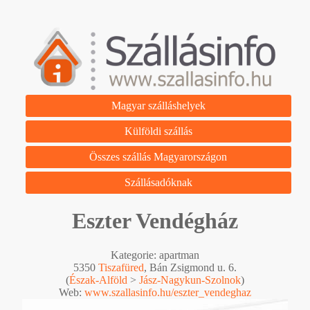
Magyar szálláshelyek
Külföldi szállás
Összes szállás Magyarországon
Szállásadóknak
Eszter Vendégház
Kategorie: apartman
5350
Tiszafüred
, Bán Zsigmond u. 6.
(
Észak-Alföld
>
Jász-Nagykun-Szolnok
)
Web:
www.szallasinfo.hu/eszter_vendeghaz