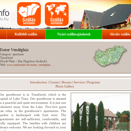
Külföldi szállás
Nyári szállásajánlatok
Akciós szállás
Eszter Vendégház
Category: apartman
Tiszafüred
(
North Plain
>
Jász-Nagykun-Szolnok
)
Web:
www.szallasinfo.hu/eszter_vendeghaz
Introduction
|
Contact
|
Rooms
|
Services
|
Programs
Photo Gallery
Our guesthouse is in Tiszafüred, which is the
capital of Lake Tisza. Our guesthouse is situated
in a peaceful and quite environment. It is just one
kilometre away from the Lake. Five-five guest
can relax in the guesthouse’s apartments. The
garden is landscaped with fruit trees. The
apartments are self-sufficient, comfortable, and
fully equipped. The families with children are
always welcome. We are looking forward to your