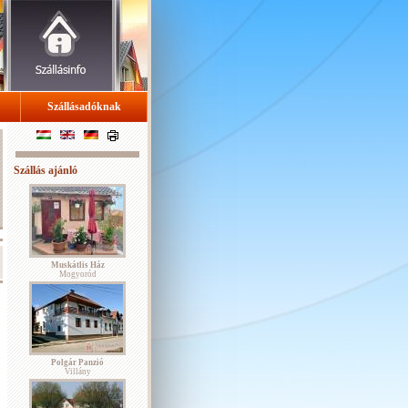
Szállásadóknak
Szállás ajánló
Muskátlis Ház
Mogyoród
Polgár Panzió
Villány