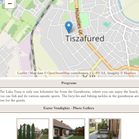
−
Leaflet
| Map data ©
OpenStreetMap
contributors,
CC-BY-SA
, Imagery ©
Mapbox
Programs
The Lake Tisza is only one kilometre far from the Guesthouse, where you can enjoy the beach;
you can fish and do various aquatic sports. The bicycles and fishing-tackles in the guesthouse are
free for the guests.
Eszter Vendégház - Photo Gallery