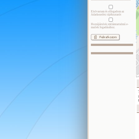
Elolvastam és elfogadom az
Adatkezelési tájékoztatót
Hozzájárulok reklámtartalmú e-
mailek fogadásához.