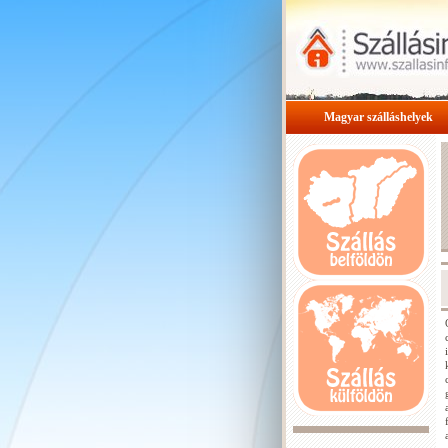
Magyar szálláshelyek