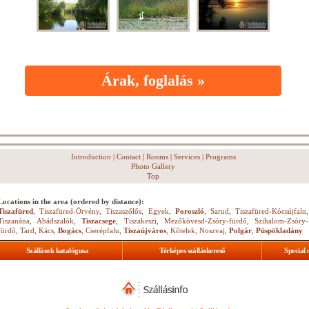
Árak, foglalás »
Introduction
|
Contact
|
Rooms
|
Services
|
Programs
Photo Gallery
Top
Locations in the area (ordered by distance):
Tiszafüred
,
Tiszafüred-Örvény
,
Tiszaszőlős
,
Egyek
,
Poroszló
,
Sarud
,
Tiszafüred-Kócsújfalu
,
Tiszanána
,
Abádszalók
,
Tiszacsege
,
Tiszakeszi
,
Mezőkövesd-Zsóry-fürdő
,
Szihalom-Zsóry-
fürdő
,
Tard
,
Kács
,
Bogács
,
Cserépfalu
,
Tiszaújváros
,
Kőtelek
,
Noszvaj
,
Polgár
,
Püspökladány
Szállások katalógusa
Térképes szálláskereső
Special 