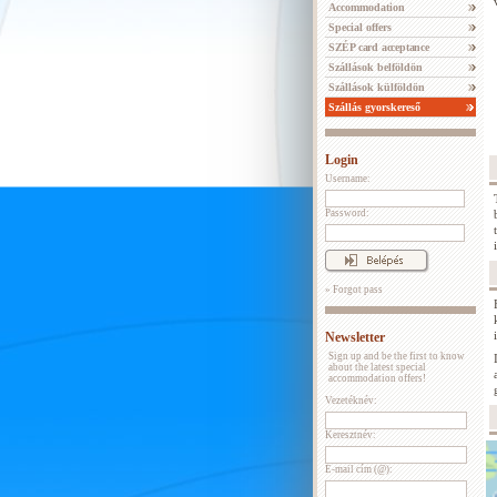
Accommodation
Special offers
SZÉP card acceptance
Szállások belföldön
Szállások külföldön
Szállás gyorskereső
Login
Username:
Password:
» Forgot pass
Newsletter
Sign up and be the first to know
about the latest special
accommodation offers!
Vezetéknév:
Keresztnév:
E-mail cím (@):