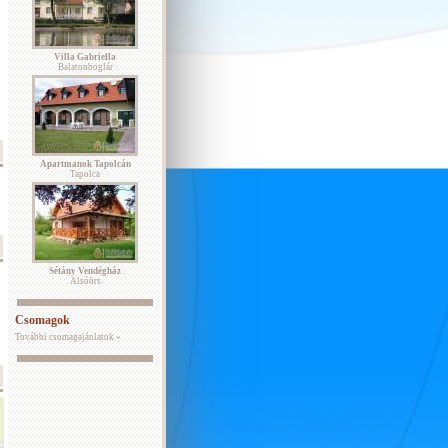
Villa Gabriella
Balatonboglár
Apartmanok Tapolcán
Tapolca
Sétány Vendégház
Alsóörs
Csomagok
További csomagajánlatok »