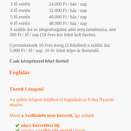
3 fő esetén
24.000 Ft / ház / nap
4 fő esetén
32.000 Ft / ház / nap
5 fő esetén
40.000 Ft / ház / nap
6 fő esetén
48.000 Ft / ház / nap
A szállás ára az idegenforgalmi adót nem tartalmazza, ami
300 Ft / fő / nap (18 éves kor felett kell fizetni).
Gyermekeknek 10 éves korig (2 felnőttel) a szállás ára:
5.000 Ft / fő / nap. 10 év felett teljes ár fizetendő.
Csak készpénzzel lehet fizetni!
Foglalás
Tisztelt Látogató!
Az alábbi űrlapon küldheti el foglalását az Erika Nyaraló
részére.
Mivel
a Szállásinfo nem közvetít
, így nálunk
nincs közvetítési díj
,
mindig
a szállásadó reagál
Önnek,