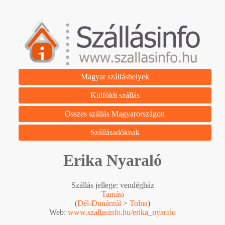
Magyar szálláshelyek
Külföldi szállás
Összes szállás Magyarországon
Szállásadóknak
Erika Nyaraló
Szállás jellege: vendégház
Tamási
(
Dél-Dunántúl
>
Tolna
)
Web:
www.szallasinfo.hu/erika_nyaralo