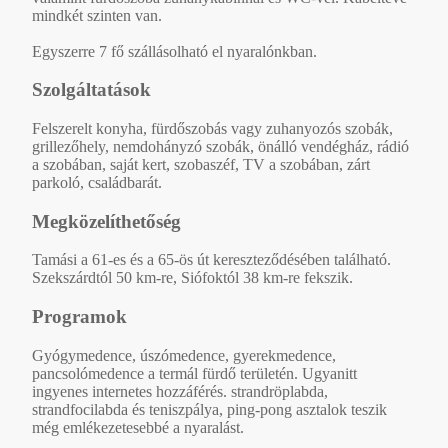
mindkét szinten van.
Egyszerre 7 fő szállásolható el nyaralónkban.
Szolgáltatások
Felszerelt konyha, fürdőszobás vagy zuhanyozós szobák,
grillezőhely, nemdohányzó szobák, önálló vendégház, rádió
a szobában, saját kert, szobaszéf, TV a szobában, zárt
parkoló, családbarát.
Megközelíthetőség
Tamási a 61-es és a 65-ös út kereszteződésében található.
Szekszárdtól 50 km-re, Siófoktól 38 km-re fekszik.
Programok
Gyógymedence, úszómedence, gyerekmedence,
pancsolómedence a termál fürdő területén. Ugyanitt
ingyenes internetes hozzáférés. strandröplabda,
strandfocilabda és teniszpálya, ping-pong asztalok teszik
még emlékezetesebbé a nyaralást.