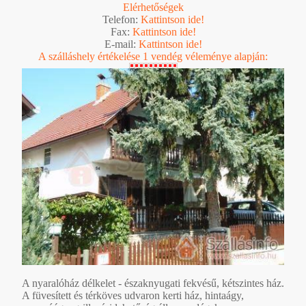
Elérhetőségek
Telefon:
Kattintson ide!
Fax:
Kattintson ide!
E-mail:
Kattintson ide!
A szálláshely értékelése 1 vendég véleménye alapján:
A nyaralóház délkelet - északnyugati fekvésű, kétszintes ház.
A füvesített és térköves udvaron kerti ház, hintaágy,