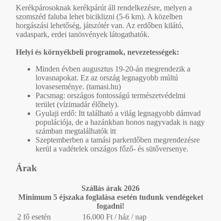
Kerékpárosoknak kerékpárút áll rendelkezésre, melyen a
szomszéd faluba lehet biciklizni (5-6 km). A közelben
horgászási lehetőség, játszótér van. Az erdőben kilátó,
vadaspark, erdei tanösvények látogathatók.
Helyi és környékbeli programok, nevezetességek:
Minden évben augusztus 19-20-án megrendezik a
lovasnapokat. Ez az ország legnagyobb múltú
lovaseseménye. (tamasi.hu)
Pacsmag: országos fontosságú természetvédelmi
terület (vízimadár élőhely).
Gyulaji erdő: Itt található a világ legnagyobb dámvad
populációja, de a hazánkban honos nagyvadak is nagy
számban megtalálhatók itt
Szeptemberben a tamási parkerdőben megrendezésre
kerül a vadételek országos főző- és sütőversenye.
Árak
Szállás árak 2026
Minimum 5 éjszaka foglalása esetén tudunk vendégeket
fogadni!
2 fő esetén
16.000 Ft / ház / nap