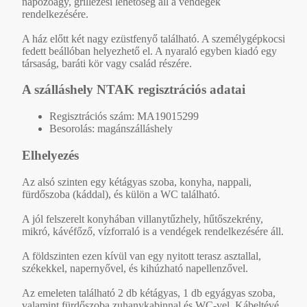
napozóágy, grillezési lehetőség áll a vendégek
rendelkezésére.
A ház előtt két nagy ezüstfenyő található. A személygépkocsi
fedett beállóban helyezhető el. A nyaraló egyben kiadó egy
társaság, baráti kör vagy család részére.
A szálláshely NTAK regisztrációs adatai
Regisztrációs szám: MA19015299
Besorolás: magánszálláshely
Elhelyezés
Az alsó szinten egy kétágyas szoba, konyha, nappali,
fürdőszoba (káddal), és külön a WC található.
A jól felszerelt konyhában villanytűzhely, hűtőszekrény,
mikró, kávéfőző, vízforraló is a vendégek rendelkezésére áll.
A földszinten ezen kívül van egy nyitott terasz asztallal,
székekkel, napernyővel, és kihúzható napellenzővel.
Az emeleten található 2 db kétágyas, 1 db egyágyas szoba,
valamint fürdőszoba zuhanykabinnal és WC-vel. Kábeltévé