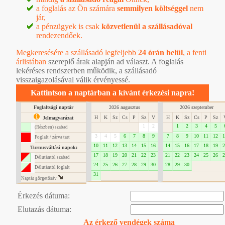
a foglalás az Ön számára
semmilyen költséggel
nem
jár,
a pénzügyek is csak
közvetlenül a szállásadóval
rendezendőek.
Megkeresésére a szállásadó legfeljebb
24 órán belül
, a
fenti
árlistában
szereplő árak alapján ad választ. A foglalás
lekéréses rendszerben működik, a szállásadó
visszaigazolásával válik érvényessé.
Kattintson a naptárban a kívánt érkezési napra!
Foglaltsági naptár
2026 augusztus
2026 szeptember
H
K
Sz
Cs
P
Sz
V
H
K
Sz
Cs
P
Sz
Jelmagyarázat
1
2
1
2
3
4
5
(Részben) szabad
3
4
5
6
7
8
9
7
8
9
10
11
12
1
Foglalt / zárva tart
10
11
12
13
14
15
16
14
15
16
17
18
19
2
Turnusváltási napok:
17
18
19
20
21
22
23
21
22
23
24
25
26
2
Délutántól szabad
24
25
26
27
28
29
30
28
29
30
Délutántól foglalt
31
Naptár görgetôsáv
Érkezés dátuma:
Elutazás dátuma:
Az érkező vendégek száma