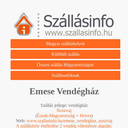
Magyar szálláshelyek
Külföldi szállás
Összes szállás Magyarországon
Szállásadóknak
Emese Vendégház
Szállás jellege: vendégház
Noszvaj
(
Észak-Magyarország
>
Heves
)
Web:
www.szallasinfo.hu/emese_vendeghaz_noszvaj
A szálláshely értékelése 2 vendég véleménye alapján: