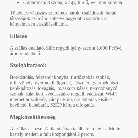
7. apartman: 3 szoba, 6 ágy, fürdő, wc, minikonyha
Tökéletes választás szerelmes párok, családosok, baráti
társaságok számára is illetve nagyobb csoportok is
kényelmesen elszállásolhatók.
Ellátás
A szállás önellátó, büfé reggeli igény szerint 1.000 Ft/fő/éj
áron rendelhető.
Szolgáltatások
Borkóstolás, felszerelt konyha, fürdőszobás szobák,
grillezőhely, gyermekfelügyelet, játszótér, gyermekjátszó,
kerékpározás, lovaglás, lovaskocsikázás, nemdohányzó
szobák, saját kert, svédasztalos reggeli, vadászat, Wi-Fi
internet hozzáférés, zárt parkoló, családbarát, kisállat
bevihető, bababarát, SZÉP kártya elfogadás.
Megközelíthetőség
A szállás a József Attila utcában található, a De La Motte
kastély mellett, a falu központjától 2 percre.