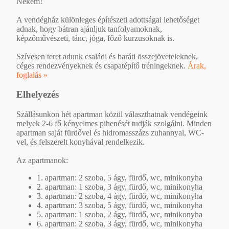
Nekem!
A vendégház különleges építészeti adottságai lehetőséget
adnak, hogy bátran ajánljuk tanfolyamoknak,
képzőművészeti, tánc, jóga, főző kurzusoknak is.
Szívesen teret adunk családi és baráti összejöveteleknek,
céges rendezvényeknek és csapatépítő tréningeknek.
Árak,
foglalás »
Elhelyezés
Szállásunkon hét apartman közül választhatnak vendégeink
melyek 2-6 fő kényelmes pihenését tudják szolgálni. Minden
apartman saját fürdővel és hidromasszázs zuhannyal, WC-
vel, és felszerelt konyhával rendelkezik.
Az apartmanok:
1. apartman: 2 szoba, 5 ágy, fürdő, wc, minikonyha
2. apartman: 1 szoba, 3 ágy, fürdő, wc, minikonyha
3. apartman: 2 szoba, 4 ágy, fürdő, wc, minikonyha
4. apartman: 3 szoba, 5 ágy, fürdő, wc, minikonyha
5. apartman: 1 szoba, 2 ágy, fürdő, wc, minikonyha
6. apartman: 2 szoba, 3 ágy, fürdő, wc, minikonyha