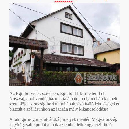
Az Egri borvidék szívében, Egertől 11 km-re terül el
Noszvaj, ahol vendégházunk található, mely méltán kiemelt
szereplője az ország borkultúrájának, és kiváló lehetőségeket
biztosít a szállásunkon az igazán mély kikapcsolódásra.
A falu girbe-gurba utcácskái, melyek mentén Magyarország
legvirágosabb portái állnak az ember lelke úgy érzi: itt jó