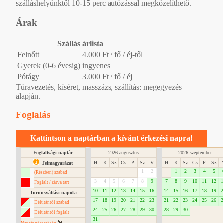
szálláshelyünktől 10-15 perc autózással megközelíthető.
Árak
Szállás árlista
Felnőtt
4.000 Ft / fő / éj-től
Gyerek (0-6 évesig)
ingyenes
Pótágy
3.000 Ft / fő / éj
Túravezetés, kíséret, masszázs, szállítás: megegyezés
alapján.
Foglalás
Kattintson a naptárban a kívánt érkezési napra!
Foglaltsági naptár
2026 augusztus
2026 szeptember
H
K
Sz
Cs
P
Sz
V
H
K
Sz
Cs
P
Sz
Jelmagyarázat
1
2
1
2
3
4
5
(Részben) szabad
3
4
5
6
7
8
9
7
8
9
10
11
12
1
Foglalt / zárva tart
10
11
12
13
14
15
16
14
15
16
17
18
19
2
Turnusváltási napok:
17
18
19
20
21
22
23
21
22
23
24
25
26
2
Délutántól szabad
24
25
26
27
28
29
30
28
29
30
Délutántól foglalt
31