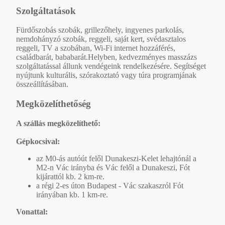
Szolgáltatások
Fürdőszobás szobák, grillezőhely, ingyenes parkolás,
nemdohányzó szobák, reggeli, saját kert, svédasztalos
reggeli, TV a szobában, Wi-Fi internet hozzáférés,
családbarát, bababarát.Helyben, kedvezményes masszázs
szolgáltatással állunk vendégeink rendelkezésére. Segítséget
nyújtunk kulturális, szórakoztató vagy túra programjának
összeállításában.
Megközelíthetőség
A szállás megközelíthető:
Gépkocsival:
az M0-ás autóút felől Dunakeszi-Kelet lehajtónál a
M2-n Vác irányba és Vác felől a Dunakeszi, Fót
kijárattól kb. 2 km-re.
a régi 2-es úton Budapest - Vác szakaszról Fót
irányában kb. 1 km-re.
Vonattal: