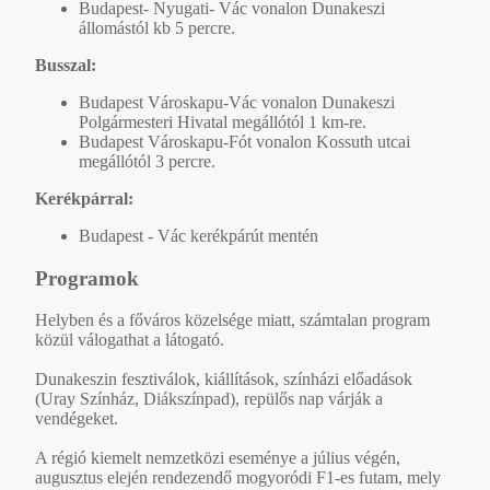
Budapest- Nyugati- Vác vonalon Dunakeszi
állomástól kb 5 percre.
Busszal:
Budapest Városkapu-Vác vonalon Dunakeszi
Polgármesteri Hivatal megállótól 1 km-re.
Budapest Városkapu-Fót vonalon Kossuth utcai
megállótól 3 percre.
Kerékpárral:
Budapest - Vác kerékpárút mentén
Programok
Helyben és a főváros közelsége miatt, számtalan program
közül válogathat a látogató.
Dunakeszin fesztiválok, kiállítások, színházi előadások
(Uray Színház, Diákszínpad), repülős nap várják a
vendégeket.
A régió kiemelt nemzetközi eseménye a július végén,
augusztus elején rendezendő mogyoródi F1-es futam, mely