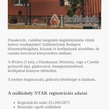
Dunakeszin, családias hangulatú magánházunkba várjuk
kedves vendégeinket! Szálláshelyünk Budapest
tőszomszédságában, közutak és kerékpárutak közelében, de
csendes kertvárosi környezetben található.
A főváros (5 km), a Dunakanyar, Börzsöny, vagy a Cserhát
gyönyörű tájai, gépkocsival, tömegközlekedéssel,
kerékpárral könnyen elérhetőek.
A kertben bográcsozási, grillezési lehetőséget is kínálunk.
A szálláshely NTAK regisztrációs adatai
Regisztrációs szám: EG20012873
Besorolás: egyéb szálláshely