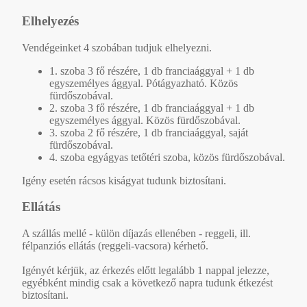
Elhelyezés
Vendégeinket 4 szobában tudjuk elhelyezni.
1. szoba 3 fő részére, 1 db franciaággyal + 1 db
egyszemélyes ággyal. Pótágyazható. Közös
fürdőszobával.
2. szoba 3 fő részére, 1 db franciaággyal + 1 db
egyszemélyes ággyal. Közös fürdőszobával.
3. szoba 2 fő részére, 1 db franciaággyal, saját
fürdőszobával.
4. szoba egyágyas tetőtéri szoba, közös fürdőszobával.
Igény esetén rácsos kiságyat tudunk biztosítani.
Ellátás
A szállás mellé - külön díjazás ellenében - reggeli, ill.
félpanziós ellátás (reggeli-vacsora) kérhető.
Igényét kérjük, az érkezés előtt legalább 1 nappal jelezze,
egyébként mindig csak a következő napra tudunk étkezést
biztosítani.