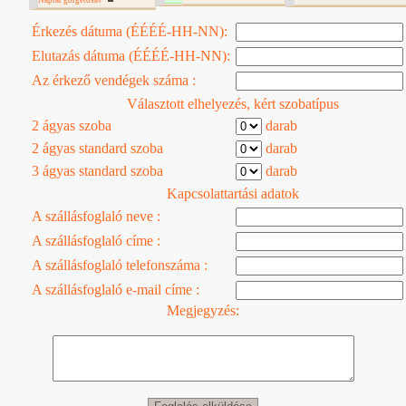
Naptár görgetôsáv
Érkezés dátuma (ÉÉÉÉ-HH-NN):
Elutazás dátuma (ÉÉÉÉ-HH-NN):
Az érkező vendégek száma :
Választott elhelyezés, kért szobatípus
2 ágyas szoba
darab
2 ágyas standard szoba
darab
3 ágyas standard szoba
darab
Kapcsolattartási adatok
A szállásfoglaló neve :
A szállásfoglaló címe :
A szállásfoglaló telefonszáma :
A szállásfoglaló e-mail címe :
Megjegyzés: