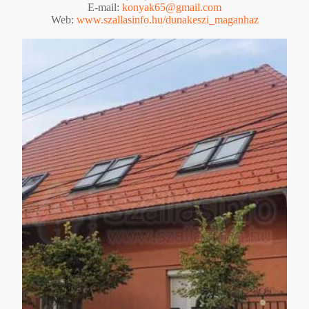
E-mail:
konyak65@gmail.com
Web:
www.szallasinfo.hu/dunakeszi_maganhaz