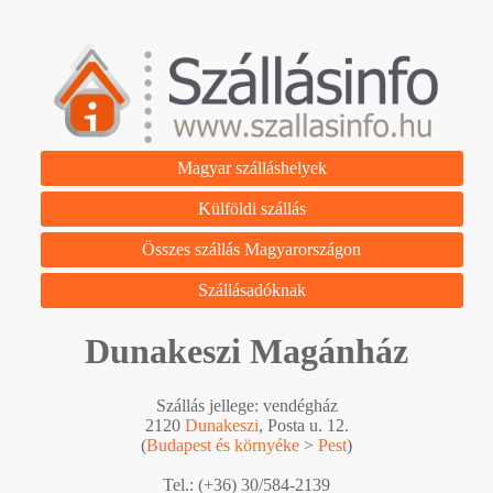
Magyar szálláshelyek
Külföldi szállás
Összes szállás Magyarországon
Szállásadóknak
Dunakeszi Magánház
Szállás jellege: vendégház
2120
Dunakeszi
, Posta u. 12.
(
Budapest és környéke
>
Pest
)
Tel.: (+36) 30/584-2139