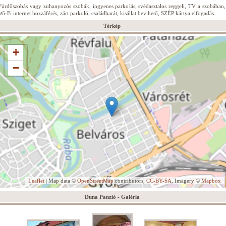
Fürdőszobás vagy zuhanyozós szobák, ingyenes parkolás, svédasztalos reggeli, TV a szobában,
Wi-Fi internet hozzáférés, zárt parkoló, családbarát, kisállat bevihető, SZÉP kártya elfogadás.
Térkép
+
−
Leaflet
| Map data ©
OpenStreetMap
contributors,
CC-BY-SA
, Imagery ©
Mapbox
Duna Panzió - Galéria