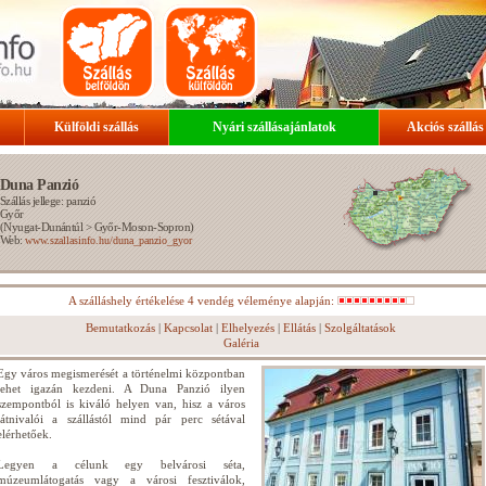
Külföldi szállás
Nyári szállásajánlatok
Akciós szállás
Duna Panzió
Szállás jellege: panzió
Győr
(
Nyugat-Dunántúl
>
Győr-Moson-Sopron
)
Web:
www.szallasinfo.hu/duna_panzio_gyor
A szálláshely értékelése 4 vendég véleménye alapján:
Bemutatkozás
|
Kapcsolat
|
Elhelyezés
|
Ellátás
|
Szolgáltatások
Galéria
Egy város megismerését a történelmi központban
lehet igazán kezdeni. A Duna Panzió ilyen
szempontból is kiváló helyen van, hisz a város
látnivalói a szállástól mind pár perc sétával
elérhetőek.
Legyen a célunk egy belvárosi séta,
múzeumlátogatás vagy a városi fesztiválok,