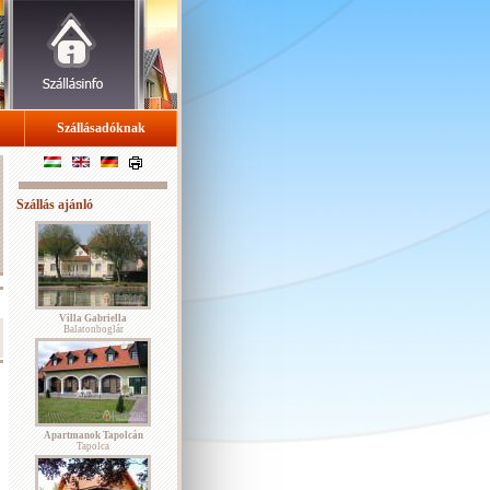
Szállásadóknak
Szállás ajánló
Villa Gabriella
Balatonboglár
Apartmanok Tapolcán
Tapolca