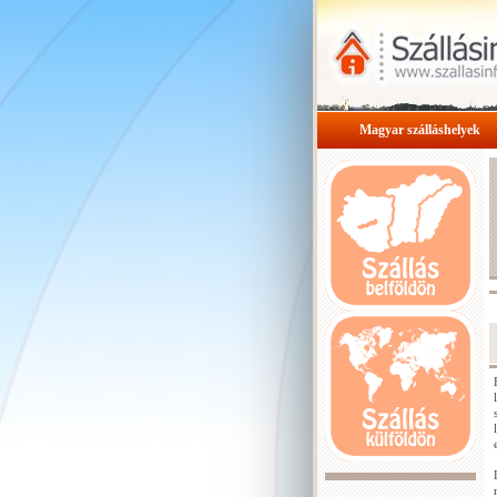
Magyar szálláshelyek