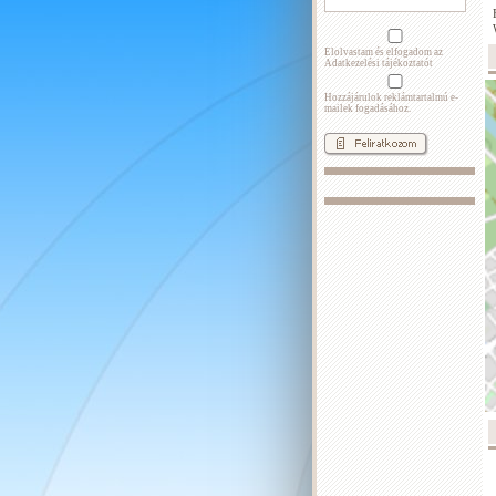
Elolvastam és elfogadom az
Adatkezelési tájékoztatót
Hozzájárulok reklámtartalmú e-
mailek fogadásához.