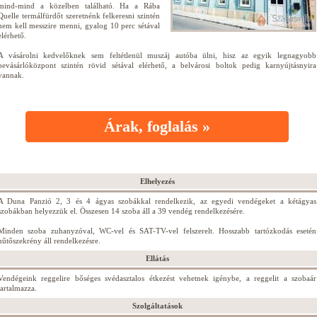
mind-mind a közelben található. Ha a Rába
Quelle termálfürdőt szeretnénk felkeresni szintén
nem kell messzire menni, gyalog 10 perc sétával
elérhető.
A vásárolni kedvelőknek sem feltétlenül muszáj autóba ülni, hisz az egyik legnagyobb
bevásárlóközpont szintén rövid sétával elérhető, a belvárosi boltok pedig karnyújtásnyira
vannak.
Árak, foglalás »
Elhelyezés
A Duna Panzió 2, 3 és 4 ágyas szobákkal rendelkezik, az egyedi vendégeket a kétágyas
szobákban helyezzük el. Összesen 14 szoba áll a 39 vendég rendelkezésére.
Minden szoba zuhanyzóval, WC-vel és SAT-TV-vel felszerelt. Hosszabb tartózkodás esetén
hűtőszekrény áll rendelkezésre.
Ellátás
Vendégeink reggelire bőséges svédasztalos étkezést vehetnek igénybe, a reggelit a szobaár
tartalmazza.
Szolgáltatások