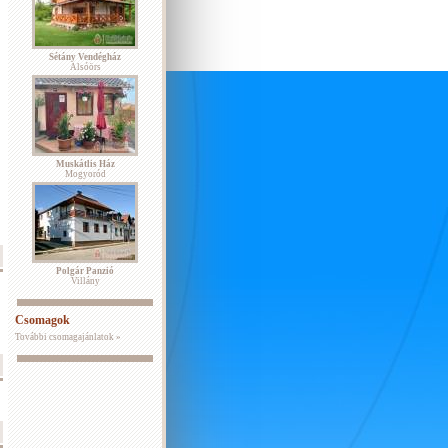
Sétány Vendégház
Alsóörs
Muskátlis Ház
Mogyoród
Polgár Panzió
Villány
Csomagok
További csomagajánlatok »