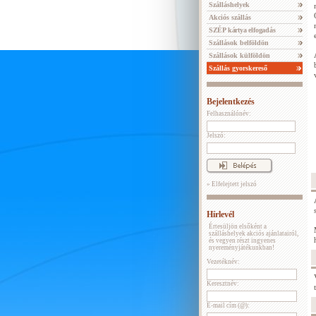
Szálláshelyek
Akciós szállás
SZÉP kártya elfogadás
Szállások belföldön
Szállások külföldön
Szállás gyorskereső
Bejelentkezés
Felhasználónév:
Jelszó:
» Elfelejtett jelszó
Hírlevél
Értesüljön elsőként a
szálláshelyek akciós ajánlatairól,
és vegyen részt ingyenes
nyereményjátékunkban!
Vezetéknév:
Keresztnév:
E-mail cím (@):