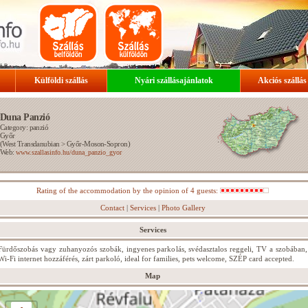
Külföldi szállás
Nyári szállásajánlatok
Akciós szállás
Duna Panzió
Category: panzió
Győr
(
West Transdanubian
>
Győr-Moson-Sopron
)
Web:
www.szallasinfo.hu/duna_panzio_gyor
Rating of the accommodation by the opinion of 4 guests:
Contact
|
Services
|
Photo Gallery
Services
Fürdőszobás vagy zuhanyozós szobák, ingyenes parkolás, svédasztalos reggeli, TV a szobában,
Wi-Fi internet hozzáférés, zárt parkoló, ideal for families, pets welcome, SZÉP card accepted.
Map