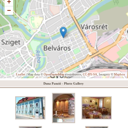
+
−
Leaflet
| Map data ©
OpenStreetMap
contributors,
CC-BY-SA
, Imagery ©
Mapbox
Duna Panzió - Photo Gallery