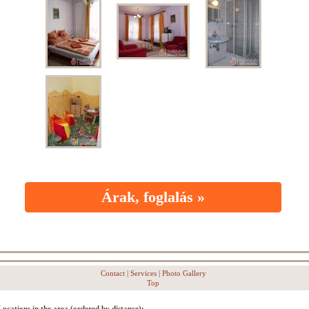
Árak, foglalás »
Contact
|
Services
|
Photo Gallery
Top
Locations in the area (ordered by distance):