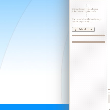
Elolvastam és elfogadom az
Adatkezelési tájékoztatót
Hozzájárulok reklámtartalmú e-
mailek fogadásához.