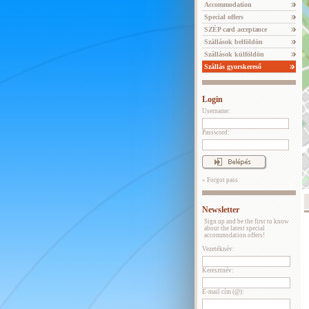
Accommodation
Special offers
SZÉP card acceptance
Szállások belföldön
Szállások külföldön
Szállás gyorskereső
Login
Username:
Password:
» Forgot pass
Newsletter
Sign up and be the first to know
about the latest special
accommodation offers!
Vezetéknév:
Keresztnév:
E-mail cím (@):