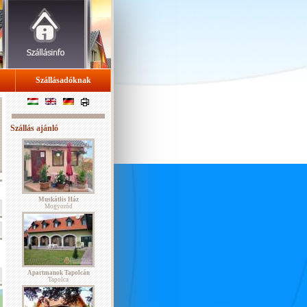
Szállásadóknak
Szállás ajánló
Muskátlis Ház
Mogyoród
Apartmanok Tapolcán
Tapolca