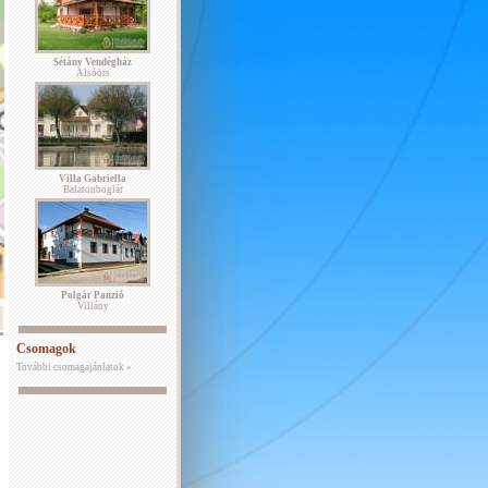
Sétány Vendégház
Alsóörs
Villa Gabriella
Balatonboglár
Polgár Panzió
Villány
Csomagok
További csomagajánlatok »