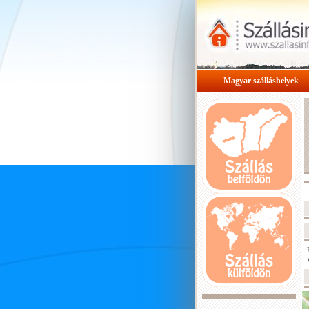
Magyar szálláshelyek