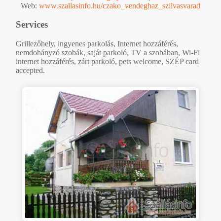
Web:
www.szallasinfo.hu/czako_vendeghaz_szilvasvarad
Services
Grillezőhely, ingyenes parkolás, Internet hozzáférés,
nemdohányzó szobák, saját parkoló, TV a szobában, Wi-Fi
internet hozzáférés, zárt parkoló, pets welcome, SZÉP card
accepted.