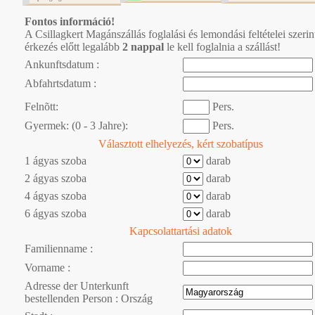
Fontos információ!
A Csillagkert Magánszállás foglalási és lemondási feltételei szerin
érkezés előtt legalább
2 nappal
le kell foglalnia a szállást!
Ankunftsdatum :
Abfahrtsdatum :
Felnõtt:
Pers.
Gyermek: (0 - 3 Jahre):
Pers.
Választott elhelyezés, kért szobatípus
1 ágyas szoba
darab
2 ágyas szoba
darab
4 ágyas szoba
darab
6 ágyas szoba
darab
Kapcsolattartási adatok
Familienname :
Vorname :
Adresse der Unterkunft
bestellenden Person : Ország