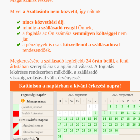
Magánszállás részére.
Mivel
a Szállásinfo nem közvetít
, így nálunk
nincs közvetítési díj
,
mindig
a szállásadó reagál
Önnek,
a foglalás az Ön számára
semmilyen költséggel
nem
jár,
a pénzügyek is csak
közvetlenül a szállásadóval
rendezendőek.
Megkeresésére a szállásadó legfeljebb
24 órán belül
, a
fenti
árlistában
szereplő árak alapján ad választ. A foglalás
lekéréses rendszerben működik, a szállásadó
visszaigazolásával válik érvényessé.
Kattintson a naptárban a kívánt érkezési napra!
Foglaltsági naptár
2026 augusztus
2026 szeptember
H
K
Sz
Cs
P
Sz
V
H
K
Sz
Cs
P
Sz
Jelmagyarázat
1
2
1
2
3
4
5
(Részben) szabad
3
4
5
6
7
8
9
7
8
9
10
11
12
1
Foglalt / zárva tart
10
11
12
13
14
15
16
14
15
16
17
18
19
2
Turnusváltási napok:
17
18
19
20
21
22
23
21
22
23
24
25
26
2
Délutántól szabad
24
25
26
27
28
29
30
28
29
30
Délutántól foglalt
31
Naptár görgetôsáv