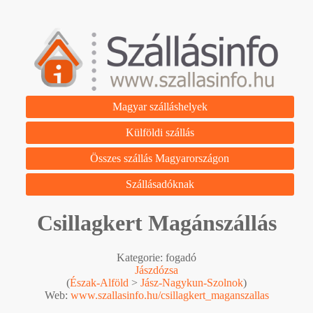
Magyar szálláshelyek
Külföldi szállás
Összes szállás Magyarországon
Szállásadóknak
Csillagkert Magánszállás
Kategorie: fogadó
Jászdózsa
(
Észak-Alföld
>
Jász-Nagykun-Szolnok
)
Web:
www.szallasinfo.hu/csillagkert_maganszallas