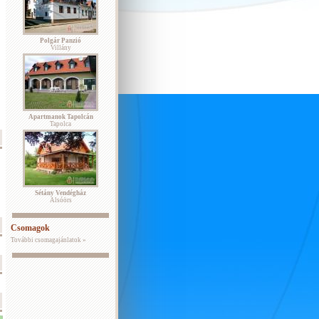
Polgár Panzió
Villány
Apartmanok Tapolcán
Tapolca
Sétány Vendégház
Alsóörs
Csomagok
További csomagajánlatok »