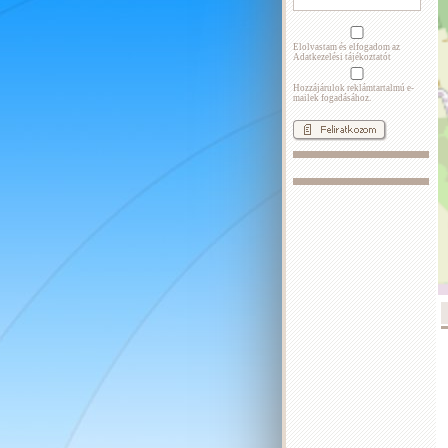
Elolvastam és elfogadom az
Adatkezelési tájékoztatót
Hozzájárulok reklámtartalmú e-
mailek fogadásához.