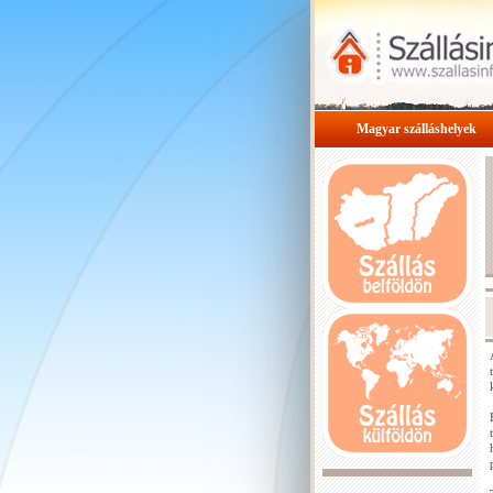
Magyar szálláshelyek