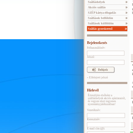
Szálláshelyek
Akciós szállás
SZÉP kártya elfogadás
Szállások belföldön
Szállások külföldön
Szállás gyorskereső
Bejelentkezés
Felhasználónév:
Jelszó:
» Elfelejtett jelszó
Hírlevél
Értesüljön elsőként a
szálláshelyek akciós ajánlatairól,
és vegyen részt ingyenes
nyereményjátékunkban!
Vezetéknév:
Keresztnév:
E-mail cím (@):