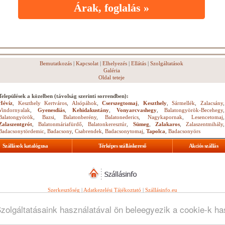
Árak, foglalás »
Bemutatkozás
|
Kapcsolat
|
Elhelyezés
|
Ellátás
|
Szolgáltatások
Galéria
Oldal teteje
Települések a közelben (távolság szerinti sorrendben):
Hévíz
,
Keszthely Kertváros
,
Alsópáhok
,
Cserszegtomaj
,
Keszthely
,
Sármellék
,
Zalacsány
,
Vindornyalak
,
Gyenesdiás
,
Kehidakustány
,
Vonyarcvashegy
,
Balatongyörök-Becehegy
,
Balatongyörök
,
Bazsi
,
Balatonberény
,
Balatonederics
,
Nagykapornak
,
Lesencetomaj
,
Zalaszentgrót
,
Balatonmáriafürdő
,
Balatonkeresztúr
,
Sümeg
,
Zalakaros
,
Zalaszentmihály
,
Badacsonytördemic
,
Badacsony
,
Csabrendek
,
Badacsonytomaj
,
Tapolca
,
Badacsonyörs
Szállások katalógusa
Térképes szálláskereső
Akciós szállás
Szerkesztőség
|
Adatkezelési Tájékoztató
|
Szállásinfo.eu
© Copyright
WebGuru Bt.
Szolgáltatásaink használatával ön beleegyezik a cookie-k h
Minden jog fenntartva.