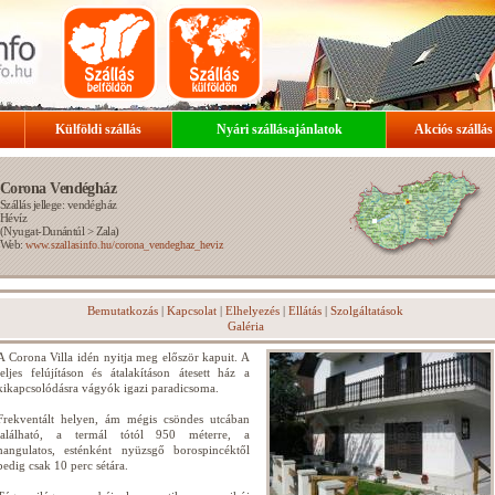
Külföldi szállás
Nyári szállásajánlatok
Akciós szállás
Corona Vendégház
Szállás jellege: vendégház
Hévíz
(
Nyugat-Dunántúl
>
Zala
)
Web:
www.szallasinfo.hu/corona_vendeghaz_heviz
Bemutatkozás
|
Kapcsolat
|
Elhelyezés
|
Ellátás
|
Szolgáltatások
Galéria
A Corona Villa idén nyitja meg először kapuit. A
teljes felújításon és átalakításon átesett ház a
kikapcsolódásra vágyók igazi paradicsoma.
Frekventált helyen, ám mégis csöndes utcában
található, a termál tótól 950 méterre, a
hangulatos, esténként nyüzsgő borospincéktől
pedig csak 10 perc sétára.