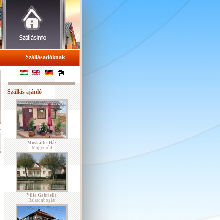
Szállásadóknak
Szállás ajánló
Muskátlis Ház
Mogyoród
Villa Gabriella
Balatonboglár