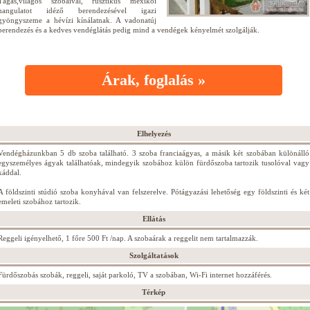
Tágas,világos szobáival, rusztikus mexikói
hangulatot idéző berendezésével igazi
gyöngyszeme a hévízi kínálatnak. A vadonatúj
berendezés és a kedves vendéglátás pedig mind a vendégek kényelmét szolgálják.
Árak, foglalás »
Elhelyezés
Vendégházunkban 5 db szoba található. 3 szoba franciaágyas, a másik két szobában különálló
egyszemélyes ágyak találhatóak, mindegyik szobához külön fürdőszoba tartozik tusolóval vagy
káddal.
A földszinti stúdió szoba konyhával van felszerelve. Pótágyazási lehetőség egy földszinti és két
emeleti szobához tartozik.
Ellátás
Reggeli igényelhető, 1 főre 500 Ft /nap. A szobaárak a reggelit nem tartalmazzák.
Szolgáltatások
Fürdőszobás szobák, reggeli, saját parkoló, TV a szobában, Wi-Fi internet hozzáférés.
Térkép