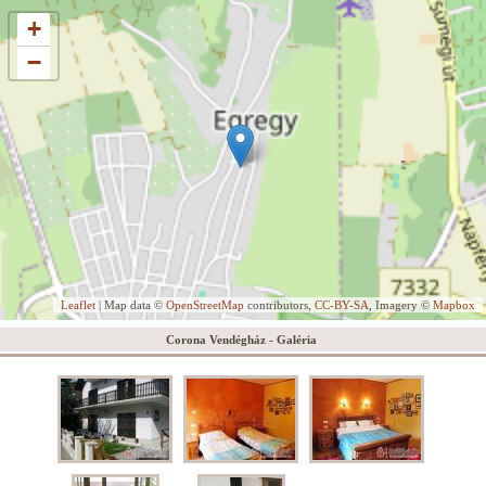
+
−
Leaflet
| Map data ©
OpenStreetMap
contributors,
CC-BY-SA
, Imagery ©
Mapbox
Corona Vendégház - Galéria