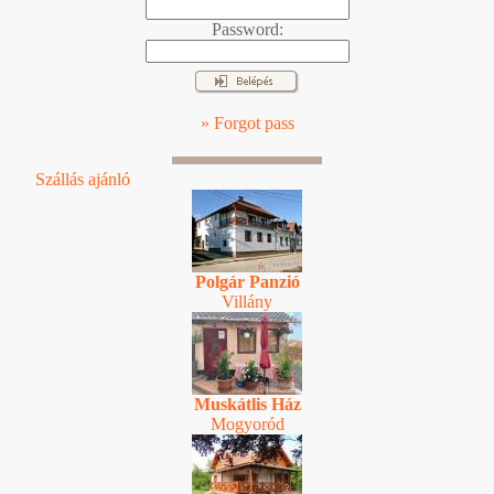
Password:
» Forgot pass
Szállás ajánló
Polgár Panzió
Villány
Muskátlis Ház
Mogyoród