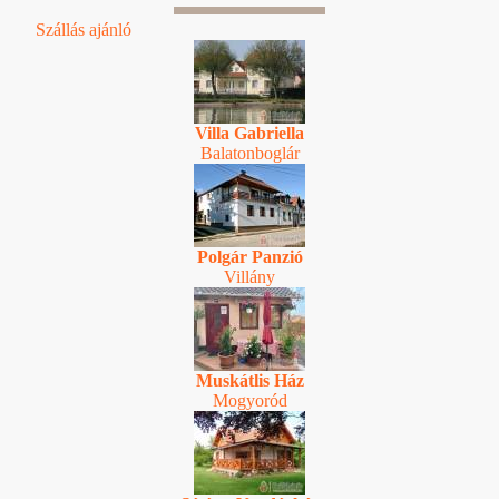
Szállás ajánló
Villa Gabriella
Balatonboglár
Polgár Panzió
Villány
Muskátlis Ház
Mogyoród