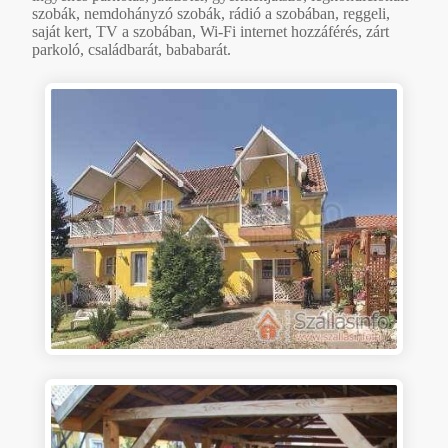
szobák, nemdohányzó szobák, rádió a szobában, reggeli,
saját kert, TV a szobában, Wi-Fi internet hozzáférés, zárt
parkoló, családbarát, bababarát.