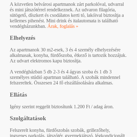
A közvetlen belvárosi apartmanok zárt parkolóval, udvarral
és mini játszótérrel rendelkeznek. Az udvaron filagória,
sütögető, díszkert és csodálatos kerti tó, lakóival biztosítja a
kellemes pihenést. Mini drink és italautomata is található
vendégházunkban.
Árak, foglalás »
Elhelyezés
Az apartmanok 30 m2-esek, 3 és 4 személy elhelyezésére
alkalmasak, konyha, fürdőszoba, étkező is tartozik hozzájuk.
Az udvart elektromos kapu biztosítja.
A vendégházban 5 db 2-3 és 4 ágyas szoba és 1 db 3
személyes stúdió apartman található. A szobák mindennel
felszereltek. Összesen 24 fő elszállásolására alkalmas.
Ellátás
Igény szerint reggelit biztosítunk 1.200 Ft / adag áron.
Szolgáltatások
Felszerelt konyha, fürdőszobás szobák, grillezőhely,
ingyenes parkolás, játszótér, gyermekjátszó, légkondicionált