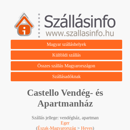
Magyar szálláshelyek
Külföldi szállás
Összes szállás Magyarországon
Szállásadóknak
Castello Vendég- és
Apartmanház
Szállás jellege: vendégház, apartman
Eger
(
Észak-Magyarország
>
Heves
)