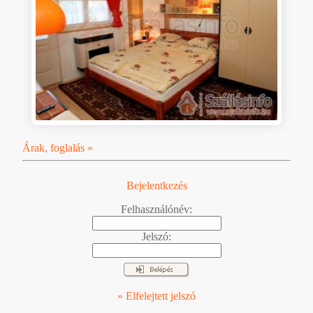
Árak, foglalás »
Bejelentkezés
Felhasználónév:
Jelszó:
» Elfelejtett jelszó