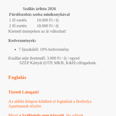
Szállás árlista 2026
Fürdőszobás szoba minikonyhával
1 fő esetén
10.000 Ft / éj
2 fő esetén
18.000 Ft / éj
Kiemelt ünnepeken az ár változhat!
Kedvezmények:
7 éjszakától: 10% kedvezmény
Kisállat után fizetendő: 3.000 Ft / éj / egyed
SZÉP Kártyát (OTP, MKB, K&H) elfogadunk.
Foglalás
Tisztelt Látogató!
Az alábbi űrlapon küldheti el foglalását a Borbolya
Apartmanok részére.
Mivel
a Szállásinfo nem közvetít
, így nálunk