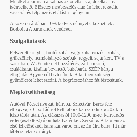
Mindkét apartman alkalmas az önellátásra, de ellátás is
igényelhető. Előzetes megbeszélés alapján lehet reggelit,
vacsorát és félpanziós ellátást is igényelni.
A közeli csárdában 10% kedvezménnyel étkezhetnek a
Borbolya Apartmanok vendégei.
Szolgáltatások
Felszerelt konyha, fürdőszobás vagy zuhanyozós szobák,
grillezőhely, nemdohányzó szobák, reggeli, saját kert, TV a
szobában, Wi-Fi internet hozzáférés, zárt parkoló,
családbarát, kisállat bevihető, bababarát, SZÉP kártya
elfogadás.Ágyneműt biztosítunk. A kertben zöldséget,
gyümölcsöt lehet szedni. A bográcsozáshoz fát biztosítunk.
Megközelíthetőség
Autóval Pécset nyugati irányba, Szigetvár, Barcs felé
elhagyva, a 6. sz főútról kell jobbra kanyarodnia a 202 km-t
jelző tábla után. Az elágazástól 1000-1200 m-re, kanyargós
erdei (aszfaltos!) úton haladva ér be Cserkútra. A faluban az
első lehetőségnél balra kanyarodjon, aztán újra balra. Itt már
tábla is jelzi az irányt.