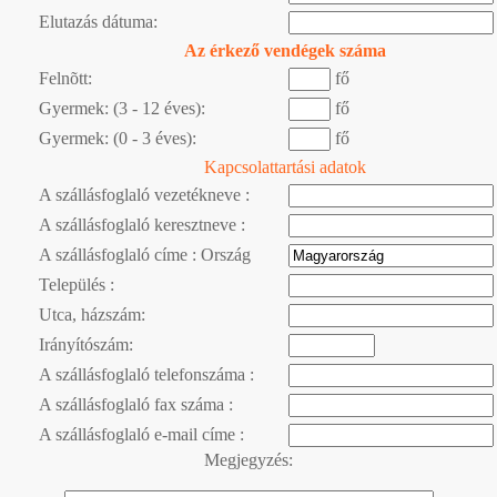
Elutazás dátuma:
Az érkező vendégek száma
Felnõtt:
fő
Gyermek: (3 - 12 éves):
fő
Gyermek: (0 - 3 éves):
fő
Kapcsolattartási adatok
A szállásfoglaló vezetékneve :
A szállásfoglaló keresztneve :
A szállásfoglaló címe : Ország
Település :
Utca, házszám:
Irányítószám:
A szállásfoglaló telefonszáma :
A szállásfoglaló fax száma :
A szállásfoglaló e-mail címe :
Megjegyzés: