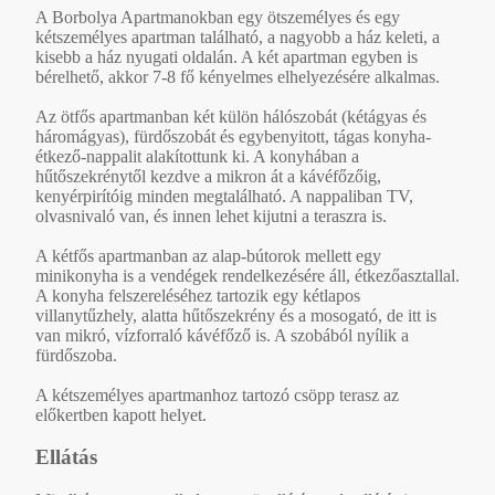
A Borbolya Apartmanokban egy ötszemélyes és egy
kétszemélyes apartman található, a nagyobb a ház keleti, a
kisebb a ház nyugati oldalán. A két apartman egyben is
bérelhető, akkor 7-8 fő kényelmes elhelyezésére alkalmas.
Az ötfős apartmanban két külön hálószobát (kétágyas és
háromágyas), fürdőszobát és egybenyitott, tágas konyha-
étkező-nappalit alakítottunk ki. A konyhában a
hűtőszekrénytől kezdve a mikron át a kávéfőzőig,
kenyérpirítóig minden megtalálható. A nappaliban TV,
olvasnivaló van, és innen lehet kijutni a teraszra is.
A kétfős apartmanban az alap-bútorok mellett egy
minikonyha is a vendégek rendelkezésére áll, étkezőasztallal.
A konyha felszereléséhez tartozik egy kétlapos
villanytűzhely, alatta hűtőszekrény és a mosogató, de itt is
van mikró, vízforraló kávéfőző is. A szobából nyílik a
fürdőszoba.
A kétszemélyes apartmanhoz tartozó csöpp terasz az
előkertben kapott helyet.
Ellátás