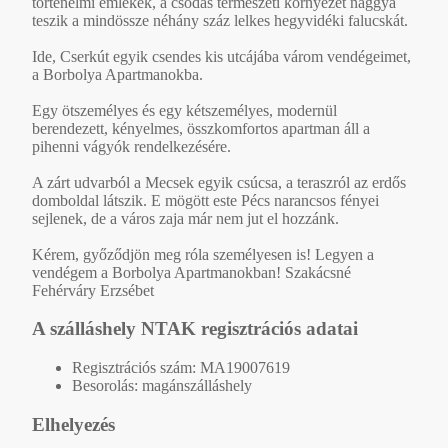
történelmi emlékek, a csodás természeti környezet naggyá
teszik a mindössze néhány száz lelkes hegyvidéki falucskát.
Ide, Cserkút egyik csendes kis utcájába várom vendégeimet,
a Borbolya Apartmanokba.
Egy ötszemélyes és egy kétszemélyes, modernül
berendezett, kényelmes, összkomfortos apartman áll a
pihenni vágyók rendelkezésére.
A zárt udvarból a Mecsek egyik csúcsa, a teraszról az erdős
domboldal látszik. E mögött este Pécs narancsos fényei
sejlenek, de a város zaja már nem jut el hozzánk.
Kérem, győződjön meg róla személyesen is! Legyen a
vendégem a Borbolya Apartmanokban! Szakácsné
Fehérváry Erzsébet
A szálláshely NTAK regisztrációs adatai
Regisztrációs szám: MA19007619
Besorolás: magánszálláshely
Elhelyezés