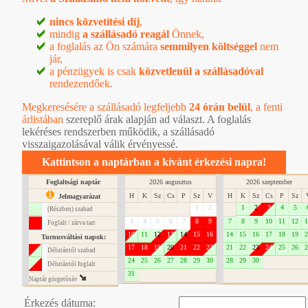
nincs közvetítési díj
,
mindig
a szállásadó reagál
Önnek,
a foglalás az Ön számára
semmilyen költséggel
nem
jár,
a pénzügyek is csak
közvetlenül a szállásadóval
rendezendőek.
Megkeresésére a szállásadó legfeljebb
24 órán belül
, a
fenti
árlistában
szereplő árak alapján ad választ. A foglalás
lekéréses rendszerben működik, a szállásadó
visszaigazolásával válik érvényessé.
Kattintson a naptárban a kívánt érkezési napra!
Foglaltsági naptár
2026 augusztus
2026 szeptember
H
K
Sz
Cs
P
Sz
V
H
K
Sz
Cs
P
Sz
Jelmagyarázat
1
2
1
2
3
4
5
(Részben) szabad
3
4
5
6
7
8
9
7
8
9
10
11
12
1
Foglalt / zárva tart
10
11
12
13
14
15
16
14
15
16
17
18
19
2
Turnusváltási napok:
17
18
19
20
21
22
23
21
22
23
24
25
26
2
Délutántól szabad
24
25
26
27
28
29
30
28
29
30
Délutántól foglalt
31
Naptár görgetôsáv
Érkezés dátuma: