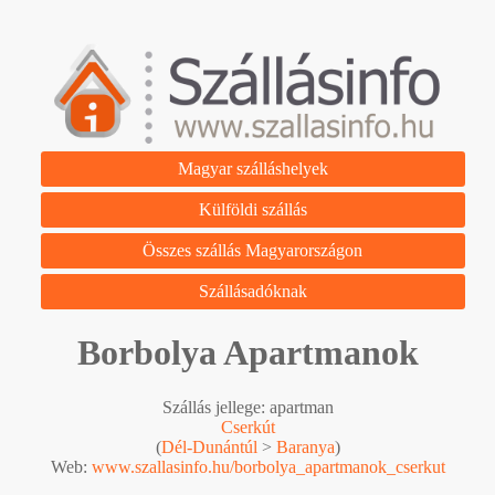
Magyar szálláshelyek
Külföldi szállás
Összes szállás Magyarországon
Szállásadóknak
Borbolya Apartmanok
Szállás jellege: apartman
Cserkút
(
Dél-Dunántúl
>
Baranya
)
Web:
www.szallasinfo.hu/borbolya_apartmanok_cserkut