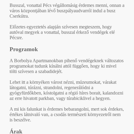
Busszal, vonattal Pécs végállomásig érdemes menni, onnan a
város központjában lévő buszpályaudvarról indul a busz
Cserkútra.
Előzetes egyeztetés alapján szívesen megteszem, hogy
autóval megyek a vonattal, busszal érkező vendégek elé
Pécsre.
Programok
A Borbolya Apartmanokban pihenő vendégeknek változatos
programokat tudunk kínálni attól függően, hogy ki mivel
tölti szívesen a szabadidejét.
Lehet itt a környéken várost nézni, múzeumokat, várakat
látogatni, túrázni, strandolni, regenerálódni a
gyógyfürdőkben, kóstolgatni a régió híres borait, kalandozni
az erre hivatott parkban, vagy túrabiciklivel a hegyen.
A mi kis falunkat is érdemes bebarangolni, mert sok érdekes,
értékes látnivaló van, a csodás természeti környezetről nem
is beszélve.
Árak