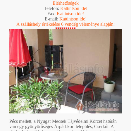
Elérhetőségek
Telefon:
Kattintson ide!
Fax:
Kattintson ide!
E-mail:
Kattintson ide!
A szálláshely értékelése 6 vendég véleménye alapján:
Pécs mellett, a Nyugat-Mecsek Tájvédelmi Körzet határán
van egy gyönyörűséges Árpád-kori település, Cserkút. A