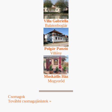
Villa Gabriella
Balatonboglár
Polgár Panzió
Villány
Muskátlis Ház
Mogyoród
Csomagok
További csomagajánlatok »