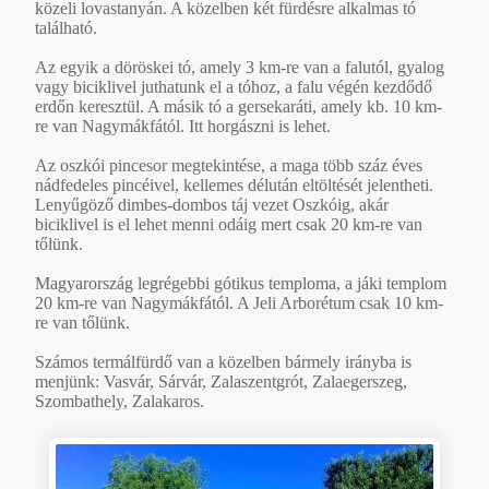
közeli lovastanyán. A közelben két fürdésre alkalmas tó
található.
Az egyik a döröskei tó, amely 3 km-re van a falutól, gyalog
vagy biciklivel juthatunk el a tóhoz, a falu végén kezdődő
erdőn keresztül. A másik tó a gersekaráti, amely kb. 10 km-
re van Nagymákfától. Itt horgászni is lehet.
Az oszkói pincesor megtekintése, a maga több száz éves
nádfedeles pincéivel, kellemes délután eltöltését jelentheti.
Lenyűgöző dimbes-dombos táj vezet Oszkóig, akár
biciklivel is el lehet menni odáig mert csak 20 km-re van
tőlünk.
Magyarország legrégebbi gótikus temploma, a jáki templom
20 km-re van Nagymákfától. A Jeli Arborétum csak 10 km-
re van tőlünk.
Számos termálfürdő van a közelben bármely irányba is
menjünk: Vasvár, Sárvár, Zalaszentgrót, Zalaegerszeg,
Szombathely, Zalakaros.