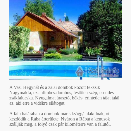
A Vasi-Hegyhát és a zalai dombok között fekszik
Nagymákfa, ez a dimbes-dombos, festőien szép, csendes
zsákfalucska. Nyugalmat árasztó, békés, érintetlen tájat talál
az, aki erre a vidékre ellátogat.
A falu határában a dombok már síksággá alakulnak, ott
kezdődik a Rába árterülete. Nyáron a Rábát a kenusok
szállják meg, a folyó csak pár kilométerre van a falutól.