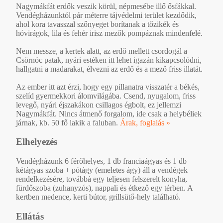
Nagymákfát erdők veszik körül, népmesébe illő ősfákkal.
Vendégházunktól pár méterre tájvédelmi terület kezdődik,
ahol kora tavasszal szőnyeget borítanak a tőzikék és
hóvirágok, lila és fehér irisz mezők pompáznak mindenfelé.
Nem messze, a kertek alatt, az erdő mellett csordogál a
Csörnöc patak, nyári estéken itt lehet igazán kikapcsolódni,
hallgatni a madarakat, élvezni az erdő és a mező friss illatát.
Az ember itt azt érzi, hogy egy pillanatra visszatér a békés,
szelíd gyermekkori álomvilágába. Csend, nyugalom, friss
levegő, nyári éjszakákon csillagos égbolt, ez jellemzi
Nagymákfát. Nincs átmenő forgalom, ide csak a helybéliek
járnak, kb. 50 fő lakik a faluban.
Árak, foglalás »
Elhelyezés
Vendégházunk 6 férőhelyes, 1 db franciaágyas és 1 db
kétágyas szoba + pótágy (emeletes ágy) áll a vendégek
rendelkezésére, továbbá egy teljesen felszerelt konyha,
fürdőszoba (zuhanyzós), nappali és étkező egy térben. A
kertben medence, kerti bútor, grillsütő-hely található.
Ellátás