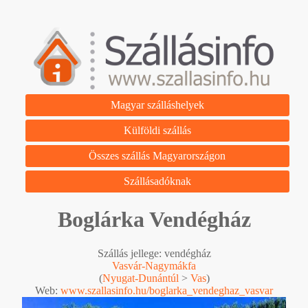
Magyar szálláshelyek
Külföldi szállás
Összes szállás Magyarországon
Szállásadóknak
Boglárka Vendégház
Szállás jellege: vendégház
Vasvár-Nagymákfa
(
Nyugat-Dunántúl
>
Vas
)
Web:
www.szallasinfo.hu/boglarka_vendeghaz_vasvar