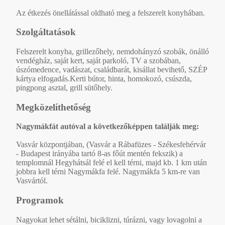
Az étkezés önellátással oldható meg a felszerelt konyhában.
Szolgáltatások
Felszerelt konyha, grillezőhely, nemdohányzó szobák, önálló
vendégház, saját kert, saját parkoló, TV a szobában,
úszómedence, vadászat, családbarát, kisállat bevihető, SZÉP
kártya elfogadás.Kerti bútor, hinta, homokozó, csúszda,
pingpong asztal, grill sütőhely.
Megközelíthetőség
Nagymákfát autóval a következőképpen találják meg:
Vasvár központjában, (Vasvár a Rábafüzes - Székesfehérvár
- Budapest irányába tartó 8-as főút mentén fekszik) a
templomnál Hegyhátsál felé el kell térni, majd kb. 1 km után
jobbra kell térni Nagymákfa felé. Nagymákfa 5 km-re van
Vasvártól.
Programok
Nagyokat lehet sétálni, biciklizni, túrázni, vagy lovagolni a